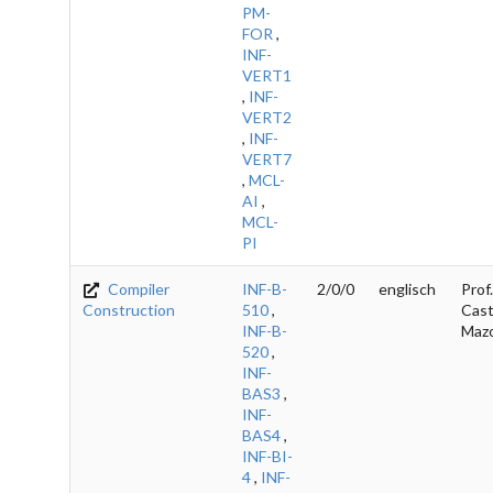
PM-
FOR
,
INF-
VERT1
,
INF-
VERT2
,
INF-
VERT7
,
MCL-
AI
,
MCL-
PI
Compiler
INF-B-
2/0/0
englisch
Prof.
Construction
510
,
Cast
INF-B-
Maz
520
,
INF-
BAS3
,
INF-
BAS4
,
INF-BI-
4
,
INF-