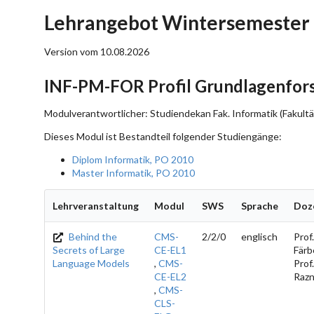
Lehrangebot Wintersemester
Version vom 10.08.2026
INF-PM-FOR Profil Grundlagenfors
Modulverantwortlicher: Studiendekan Fak. Informatik (Fakultä
Dieses Modul ist Bestandteil folgender Studiengänge:
Diplom Informatik, PO 2010
Master Informatik, PO 2010
Lehrveranstaltung
Modul
SWS
Sprache
Doz
Behind the
CMS-
2/2/0
englisch
Prof.
Secrets of Large
CE-EL1
Färb
Language Models
,
CMS-
Prof.
CE-EL2
Razn
,
CMS-
CLS-