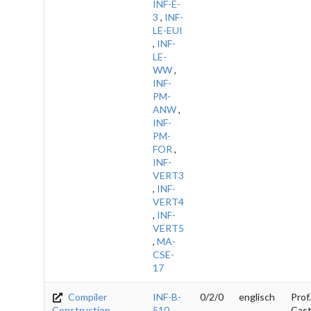
INF-E-
3
,
INF-
LE-EUI
,
INF-
LE-
WW
,
INF-
PM-
ANW
,
INF-
PM-
FOR
,
INF-
VERT3
,
INF-
VERT4
,
INF-
VERT5
,
MA-
CSE-
17
Compiler
INF-B-
0/2/0
englisch
Prof.
Construction
510
,
Cast