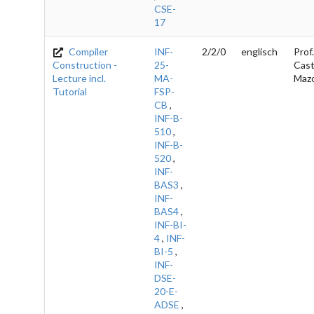
CSE-
17
Compiler
INF-
2/2/0
englisch
Prof.
Construction -
25-
Cast
Lecture incl.
MA-
Maz
Tutorial
FSP-
CB
,
INF-B-
510
,
INF-B-
520
,
INF-
BAS3
,
INF-
BAS4
,
INF-BI-
4
,
INF-
BI-5
,
INF-
DSE-
20-E-
ADSE
,