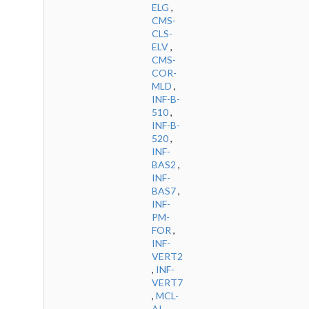
ELG
,
CMS-
CLS-
ELV
,
CMS-
COR-
MLD
,
INF-B-
510
,
INF-B-
520
,
INF-
BAS2
,
INF-
BAS7
,
INF-
PM-
FOR
,
INF-
VERT2
,
INF-
VERT7
,
MCL-
AI
,