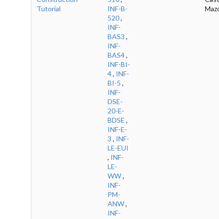
Tutorial
INF-B-
Maz
520
,
INF-
BAS3
,
INF-
BAS4
,
INF-BI-
4
,
INF-
BI-5
,
INF-
DSE-
20-E-
BDSE
,
INF-E-
3
,
INF-
LE-EUI
,
INF-
LE-
WW
,
INF-
PM-
ANW
,
INF-