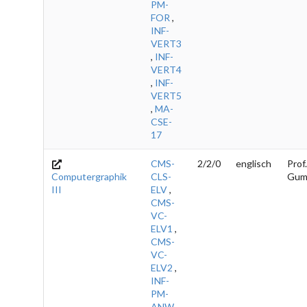
PM-
FOR
,
INF-
VERT3
,
INF-
VERT4
,
INF-
VERT5
,
MA-
CSE-
17
CMS-
2/2/0
englisch
Prof.
Computergraphik
CLS-
Gum
III
ELV
,
CMS-
VC-
ELV1
,
CMS-
VC-
ELV2
,
INF-
PM-
ANW
,