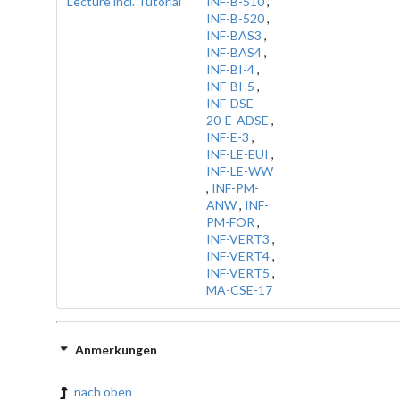
Lecture incl. Tutorial
INF-B-510
,
INF-B-520
,
INF-BAS3
,
INF-BAS4
,
INF-BI-4
,
INF-BI-5
,
INF-DSE-
20-E-ADSE
,
INF-E-3
,
INF-LE-EUI
,
INF-LE-WW
,
INF-PM-
ANW
,
INF-
PM-FOR
,
INF-VERT3
,
INF-VERT4
,
INF-VERT5
,
MA-CSE-17
Anmerkungen
nach oben