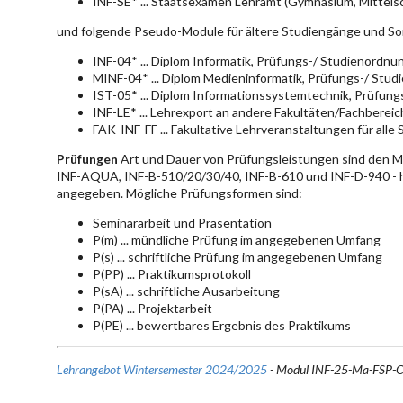
INF-SE* ... Staatsexamen Lehramt (Gymnasium, Mittelsc
und folgende Pseudo-Module für ältere Studiengänge und So
INF-04* ... Diplom Informatik, Prüfungs-/ Studienordn
MINF-04* ... Diplom Medieninformatik, Prüfungs-/ Stu
IST-05* ... Diplom Informationssystemtechnik, Prüfun
INF-LE* ... Lehrexport an andere Fakultäten/Fachberei
FAK-INF-FF ... Fakultative Lehrveranstaltungen für alle
Prüfungen
Art und Dauer von Prüfungsleistungen sind den 
INF-AQUA, INF-B-510/20/30/40, INF-B-610 und INF-D-940 - hie
angegeben. Mögliche Prüfungsformen sind:
Seminararbeit und Präsentation
P(m) ... mündliche Prüfung im angegebenen Umfang
P(s) ... schriftliche Prüfung im angegebenen Umfang
P(PP) ... Praktikumsprotokoll
P(sA) ... schriftliche Ausarbeitung
P(PA) ... Projektarbeit
P(PE) ... bewertbares Ergebnis des Praktikums
Lehrangebot Wintersemester 2024/2025
- Modul INF-25-Ma-FSP-