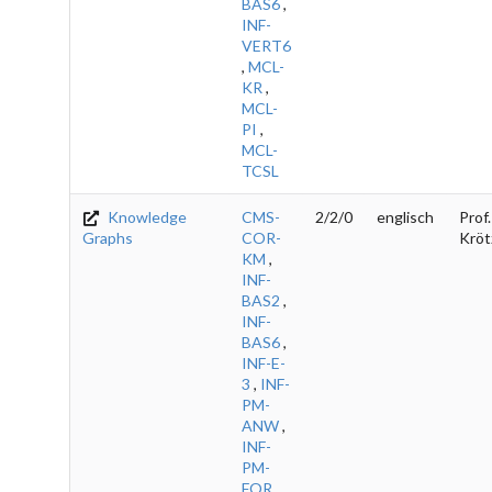
BAS6
,
INF-
VERT6
,
MCL-
KR
,
MCL-
PI
,
MCL-
TCSL
Knowledge
CMS-
2/2/0
englisch
Prof.
Graphs
COR-
Kröt
KM
,
INF-
BAS2
,
INF-
BAS6
,
INF-E-
3
,
INF-
PM-
ANW
,
INF-
PM-
FOR
,