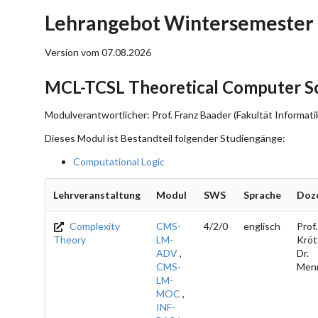
Lehrangebot Wintersemester
Version vom 07.08.2026
MCL-TCSL Theoretical Computer Sc
Modulverantwortlicher: Prof. Franz Baader (Fakultät Informati
Dieses Modul ist Bestandteil folgender Studiengänge:
Computational Logic
Lehrveranstaltung
Modul
SWS
Sprache
Doz
Complexity
CMS-
4/2/0
englisch
Prof.
Theory
LM-
Kröt
ADV
,
Dr.
CMS-
Men
LM-
MOC
,
INF-