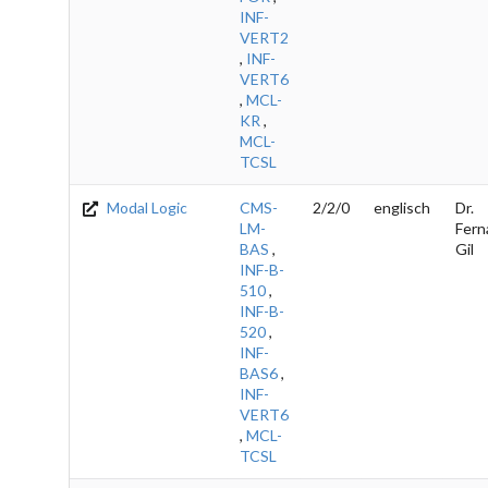
INF-
VERT2
,
INF-
VERT6
,
MCL-
KR
,
MCL-
TCSL
Modal Logic
CMS-
2/2/0
englisch
Dr.
LM-
Fern
BAS
,
Gil
INF-B-
510
,
INF-B-
520
,
INF-
BAS6
,
INF-
VERT6
,
MCL-
TCSL