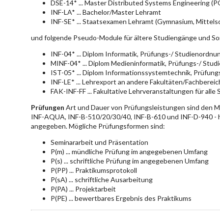
DSE-14* ... Master Distributed Systems Engineering (
INF-LA* ... Bachelor/Master Lehramt
INF-SE* ... Staatsexamen Lehramt (Gymnasium, Mittelsc
und folgende Pseudo-Module für ältere Studiengänge und So
INF-04* ... Diplom Informatik, Prüfungs-/ Studienordn
MINF-04* ... Diplom Medieninformatik, Prüfungs-/ Stu
IST-05* ... Diplom Informationssystemtechnik, Prüfun
INF-LE* ... Lehrexport an andere Fakultäten/Fachberei
FAK-INF-FF ... Fakultative Lehrveranstaltungen für alle
Prüfungen
Art und Dauer von Prüfungsleistungen sind den 
INF-AQUA, INF-B-510/20/30/40, INF-B-610 und INF-D-940 - hie
angegeben. Mögliche Prüfungsformen sind:
Seminararbeit und Präsentation
P(m) ... mündliche Prüfung im angegebenen Umfang
P(s) ... schriftliche Prüfung im angegebenen Umfang
P(PP) ... Praktikumsprotokoll
P(sA) ... schriftliche Ausarbeitung
P(PA) ... Projektarbeit
P(PE) ... bewertbares Ergebnis des Praktikums