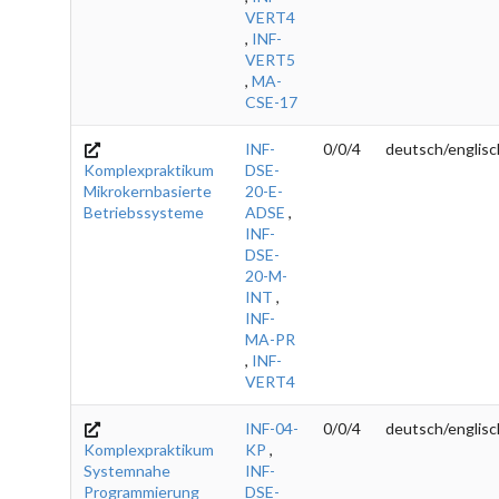
VERT4
,
INF-
VERT5
,
MA-
CSE-17
INF-
0/0/4
deutsch/englisc
Komplexpraktikum
DSE-
Mikrokernbasierte
20-E-
Betriebssysteme
ADSE
,
INF-
DSE-
20-M-
INT
,
INF-
MA-PR
,
INF-
VERT4
INF-04-
0/0/4
deutsch/englisc
Komplexpraktikum
KP
,
Systemnahe
INF-
Programmierung
DSE-