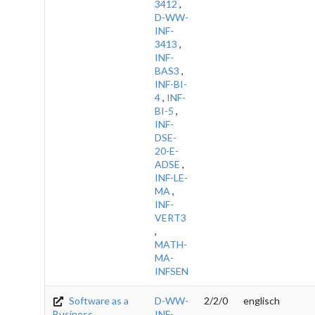
3412
,
D-WW-
INF-
3413
,
INF-
BAS3
,
INF-BI-
4
,
INF-
BI-5
,
INF-
DSE-
20-E-
ADSE
,
INF-LE-
MA
,
INF-
VERT3
,
MATH-
MA-
INFSEN
Software as a
D-WW-
2/2/0
englisch
Business
INF-