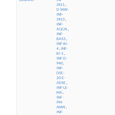
3411
,
D-WW-
INF-
3413
,
INF-
AQUA
,
INF-
BAS3
,
INF-BI-
4
,
INF-
BI-5
,
INF-D-
940
,
INF-
DSE-
20-E-
ADSE
,
INF-LE-
MA
,
INF-
PM-
ANW
,
INF-