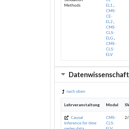
Methods
EL1
,
CMS-
CE-
EL2
,
CMS-
CLS-
ELG
,
CMS-
CLS-
ELV
Datenwissenschaft
nach oben
Lehrveranstaltung
Modul
S
Causal
CMS-
2/
inference for time
CLS-
series data
ELV
,