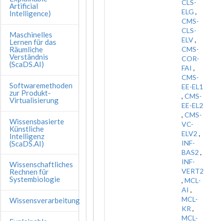
CLS-
Artificial
ELG
,
Intelligence)
CMS-
CLS-
Maschinelles
ELV
,
Lernen für das
Räumliche
CMS-
Verständnis
COR-
(ScaDS.AI)
FAI
,
CMS-
Softwaremethoden
EE-EL1
zur Produkt-
,
CMS-
Virtualisierung
EE-EL2
,
CMS-
Wissensbasierte
VC-
Künstliche
ELV2
,
Intelligenz
INF-
(ScaDS.AI)
BAS2
,
INF-
Wissenschaftliches
VERT2
Rechnen für
Systembiologie
,
MCL-
AI
,
MCL-
Wissensverarbeitung
KR
,
MCL-