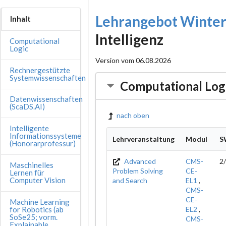
Lehrangebot Winte
Inhalt
Intelligenz
Computational
Logic
Version vom 06.08.2026
Rechnergestützte
Systemwissenschaften
Computational Log
Datenwissenschaften
(ScaDS.AI)
nach oben
Intelligente
Informationssysteme
Lehrveranstaltung
Modul
S
(Honorarprofessur)
Advanced
CMS-
2
Maschinelles
Problem Solving
CE-
Lernen für
Computer Vision
and Search
EL1
,
CMS-
CE-
Machine Learning
for Robotics (ab
EL2
,
SoSe25; vorm.
CMS-
Explainable