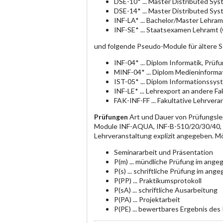
DSE-10* ... Master Distributed Sy
DSE-14* ... Master Distributed Sy
INF-LA* ... Bachelor/Master Lehram
INF-SE* ... Staatsexamen Lehramt 
und folgende Pseudo-Module für ältere 
INF-04* ... Diplom Informatik, Prü
MINF-04* ... Diplom Medieninforma
IST-05* ... Diplom Informationssy
INF-LE* ... Lehrexport an andere F
FAK-INF-FF ... Fakultative Lehrvera
Prüfungen
Art und Dauer von Prüfungsle
Module INF-AQUA, INF-B-510/20/30/40, IN
Lehrveranstaltung explizit angegeben. M
Seminararbeit und Präsentation
P(m) ... mündliche Prüfung im an
P(s) ... schriftliche Prüfung im a
P(PP) ... Praktikumsprotokoll
P(sA) ... schriftliche Ausarbeitung
P(PA) ... Projektarbeit
P(PE) ... bewertbares Ergebnis des