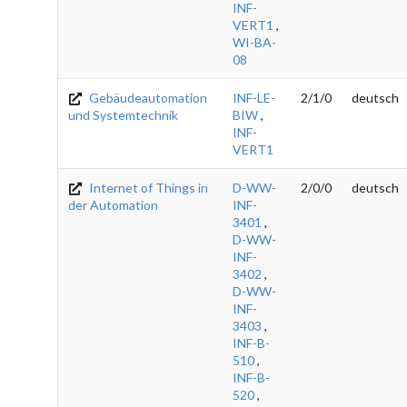
INF-
VERT1
,
WI-BA-
08
Gebäudeautomation
INF-LE-
2/1/0
deutsch
und Systemtechnik
BIW
,
INF-
VERT1
Internet of Things in
D-WW-
2/0/0
deutsch
der Automation
INF-
3401
,
D-WW-
INF-
3402
,
D-WW-
INF-
3403
,
INF-B-
510
,
INF-B-
520
,