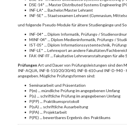
DSE-14* ... Master Distributed Systems Engineering (
INF-LA* ... Bachelor/Master Lehramt
INF-SE* ... Staatsexamen Lehramt (Gymnasium, Mittelsc
und folgende Pseudo-Module für ältere Studiengänge und So
INF-04* ... Diplom Informatik, Prüfungs-/ Studienordn
MINF-04* ... Diplom Medieninformatik, Prüfungs-/ Stu
IST-05* ... Diplom Informationssystemtechnik, Prüfun
INF-LE* ... Lehrexport an andere Fakultäten/Fachberei
FAK-INF-FF ... Fakultative Lehrveranstaltungen für alle
Prüfungen
Art und Dauer von Prüfungsleistungen sind den 
INF-AQUA, INF-B-510/20/30/40, INF-B-610 und INF-D-940 - hie
angegeben. Mögliche Prüfungsformen sind:
Seminararbeit und Präsentation
P(m) ... mündliche Prüfung im angegebenen Umfang
P(s) ... schriftliche Prüfung im angegebenen Umfang
P(PP) ... Praktikumsprotokoll
P(sA) ... schriftliche Ausarbeitung
P(PA) ... Projektarbeit
P(PE) ... bewertbares Ergebnis des Praktikums