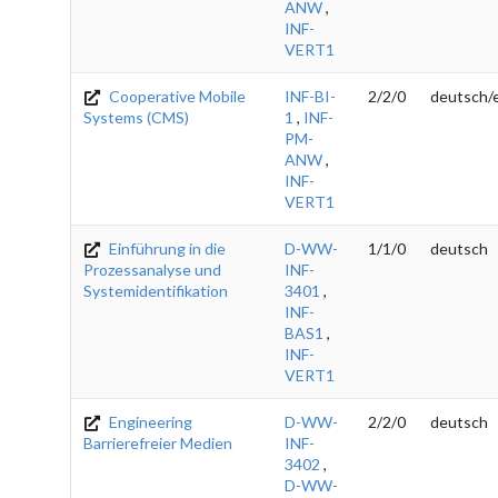
ANW
,
INF-
VERT1
Cooperative Mobile
INF-BI-
2/2/0
deutsch/e
Systems (CMS)
1
,
INF-
PM-
ANW
,
INF-
VERT1
Einführung in die
D-WW-
1/1/0
deutsch
Prozessanalyse und
INF-
Systemidentifikation
3401
,
INF-
BAS1
,
INF-
VERT1
Engineering
D-WW-
2/2/0
deutsch
Barrierefreier Medien
INF-
3402
,
D-WW-