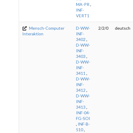
MA-PR
,
INF-
VERT1
Mensch-Computer
D-WW-
2/2/0
deutsch
Interaktion
INF-
3402
,
D-WW-
INF-
3403
,
D-WW-
INF-
3411
,
D-WW-
INF-
3412
,
D-WW-
INF-
3413
,
INF-04-
FG-SOI
,
INF-B-
510
,