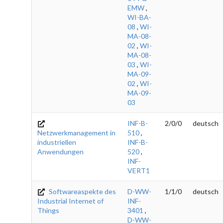
EMW
,
WI-BA-
08
,
WI-
MA-08-
02
,
WI-
MA-08-
03
,
WI-
MA-09-
02
,
WI-
MA-09-
03
INF-B-
2/0/0
deutsch
Netzwerkmanagement in
510
,
industriellen
INF-B-
Anwendungen
520
,
INF-
VERT1
Softwareaspekte des
D-WW-
1/1/0
deutsch
Industrial Internet of
INF-
Things
3401
,
D-WW-