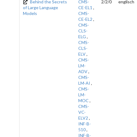
Behind the Secrets
CMS-
2/2/0
englisch
of Large Language
CE-EL1
,
Models
CMS-
CE-EL2
,
CMS-
CLS-
ELG
,
CMS-
CLS-
ELV
,
CMS-
LM-
ADV
,
CMS-
LM-AI
,
CMS-
LM-
MOC
,
CMS-
VC-
ELV2
,
INF-B-
510
,
INF-B-