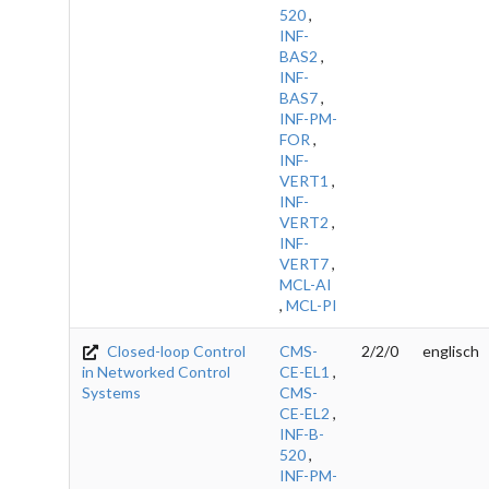
520
,
INF-
BAS2
,
INF-
BAS7
,
INF-PM-
FOR
,
INF-
VERT1
,
INF-
VERT2
,
INF-
VERT7
,
MCL-AI
,
MCL-PI
Closed-loop Control
CMS-
2/2/0
englisch
in Networked Control
CE-EL1
,
Systems
CMS-
CE-EL2
,
INF-B-
520
,
INF-PM-