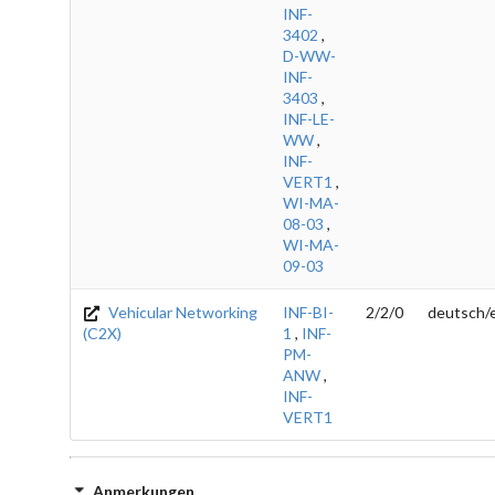
INF-
3402
,
D-WW-
INF-
3403
,
INF-LE-
WW
,
INF-
VERT1
,
WI-MA-
08-03
,
WI-MA-
09-03
Vehicular Networking
INF-BI-
2/2/0
deutsch/e
(C2X)
1
,
INF-
PM-
ANW
,
INF-
VERT1
Anmerkungen