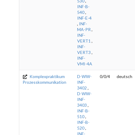
530
,
INF-B-
540
,
INF-E-4
,
INF-
MA-PR
,
INF-
VERT1
,
INF-
VERT3
,
INF-
VMI-4A
Komplexpraktikum
D-WW-
0/0/4
deutsch
Prozesskommunikation
INF-
3402
,
D-WW-
INF-
3403
,
INF-B-
510
,
INF-B-
520
,
INF-