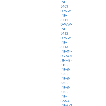
INF-
3403
,
D-WW-
INF-
3411
,
D-WW-
INF-
3412
,
D-WW-
INF-
3413
,
INF-04-
FG-SOI
,
INF-B-
510
,
INF-B-
520
,
INF-B-
530
,
INF-B-
540
,
INF-
BAS3
,
INF-E-3