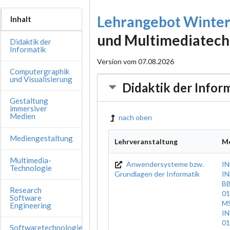
Lehrangebot Winte
Inhalt
und Multimediatech
Didaktik der
Informatik
Version vom 07.08.2026
Computergraphik
und Visualisierung
Didaktik der Infor
Gestaltung
immersiver
Medien
nach oben
Mediengestaltung
Lehrveranstaltung
M
Multimedia-
Anwendersysteme bzw.
I
Technologie
Grundlagen der Informatik
IN
BB
Research
01
Software
MS
Engineering
IN
01
Softwaretechnologie