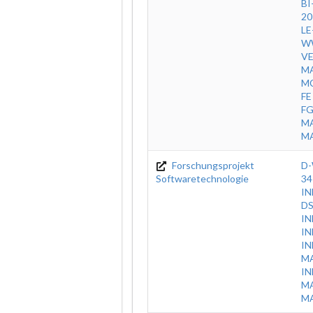
BI
20
LE
W
V
MA
MC
FE
F
MA
MA
Forschungsprojekt
D-
Softwaretechnologie
34
IN
DS
IN
IN
IN
M
IN
MA
MA