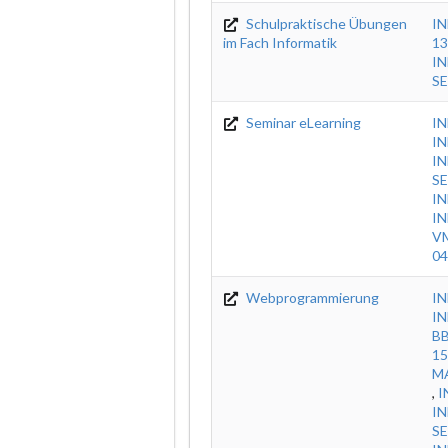
Schulpraktische Übungen
IN
im Fach Informatik
13
IN
SE
Seminar eLearning
IN
I
IN
SE
IN
IN
VM
04
Webprogrammierung
IN
IN
BB
15
M
,
I
IN
SE