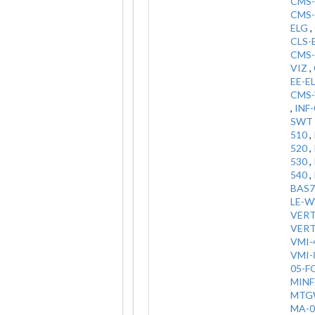
CMS-
CMS-
ELG
,
CLS-
CMS
VIZ
,
EE-E
CMS-
,
INF-
SWT
510
,
520
,
530
,
540
,
BAS7
LE-
VER
VER
VMI-
VMI-
05-F
MINF
MTG
MA-0