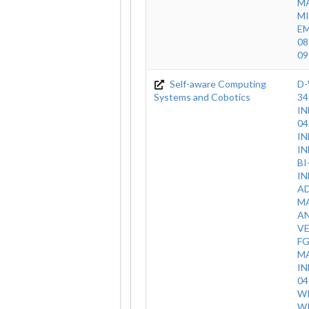
MA
MI
E
08
09
Self-aware Computing
D-
Systems and Cobotics
34
IN
04
I
IN
BI
IN
A
M
A
V
F
M
IN
0
WI
WI