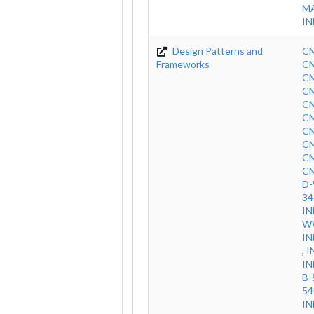
M
IN
Design Patterns and
CM
Frameworks
CM
CM
CM
C
CM
CM
CM
CM
CM
D-
34
IN
WW
IN
,
I
IN
B-
54
IN