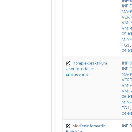
INF-
INF-E
MA-
VER
VMI-
VMI-
05-K
MINF
FG1
,
04-K
Komplexpraktikum
INF-
User Interface
INF-E
Engineering
MA-
VER
VMI-
VMI-
05-K
MINF
FG1
,
04-K
Medieninformatik-
INF-
Projekt –