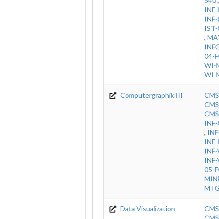
540
INF
INF
IST
,
MA
INF
04-
WI-
WI-
Computergraphik III
CMS
CMS
CMS
INF
,
IN
INF
INF
INF-
05-
MIN
MT
Data Visualization
CMS
CMS