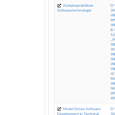
Komplexpraktikum
D-
Softwaretechnologie
34
IN
WW
IN
B-
52
,
I
IN
IN
IN
IN
IN
IN
IS
M
IN
04
WI
WI
Model-Driven Software
D-
Development in Technical
34