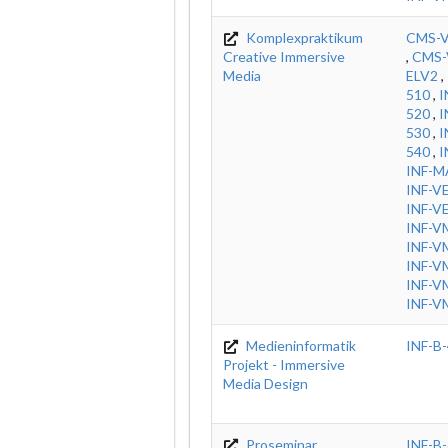
Komplexpraktikum
CMS-V
Creative Immersive
,
CMS-
Media
ELV2
,
510
,
I
520
,
I
530
,
I
540
,
I
INF-M
INF-V
INF-V
INF-V
INF-V
INF-V
INF-V
INF-V
Medieninformatik
INF-B
Projekt - Immersive
Media Design
Proseminar
INF-B