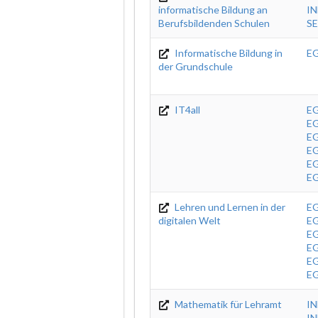
informatische Bildung an
IN
Berufsbildenden Schulen
SE
Informatische Bildung in
E
der Grundschule
IT4all
EG
EG
EG
EG
E
E
Lehren und Lernen in der
EG
digitalen Welt
EG
EG
EG
E
E
Mathematik für Lehramt
IN
IN