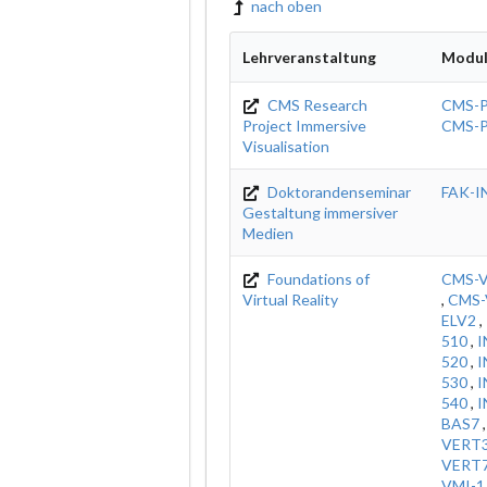
nach oben
Lehrveranstaltung
Modu
CMS Research
CMS-
Project Immersive
CMS-
Visualisation
Doktorandenseminar
FAK-I
Gestaltung immersiver
Medien
Foundations of
CMS-V
Virtual Reality
,
CMS-
ELV2
,
510
,
I
520
,
I
530
,
I
540
,
I
BAS7
VERT
VERT
VMI-1