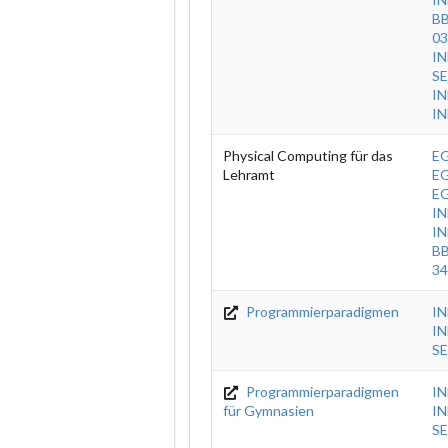
BB
03
IN
SE
IN
IN
Physical Computing für das
EG
Lehramt
EG
E
IN
IN
BB
34
Programmierparadigmen
IN
IN
SE
Programmierparadigmen
I
für Gymnasien
IN
SE