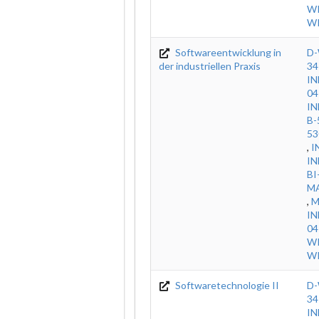
WI
WI
Softwareentwicklung in
D-
der industriellen Praxis
34
IN
04
IN
B-
53
,
I
IN
BI
M
,
M
IN
0
WI
WI
Softwaretechnologie II
D-
34
IN