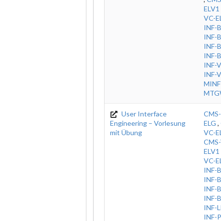
ELV1
VC-E
INF-
INF-
INF-
INF-
INF-
INF-
MINF
MTG
User Interface
CMS-
Engineering – Vorlesung
ELG
,
mit Übung
VC-E
CMS-
ELV1
VC-E
INF-
INF-
INF-
INF-
INF-
INF-