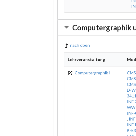
IN
IN
Computergraphik u
nach oben
Lehrveranstaltung
Mod
Computergraphik I
CMS
CMS
CMS
D-W
341
INF-
WW-
INF
,
INF
INF-
B-5