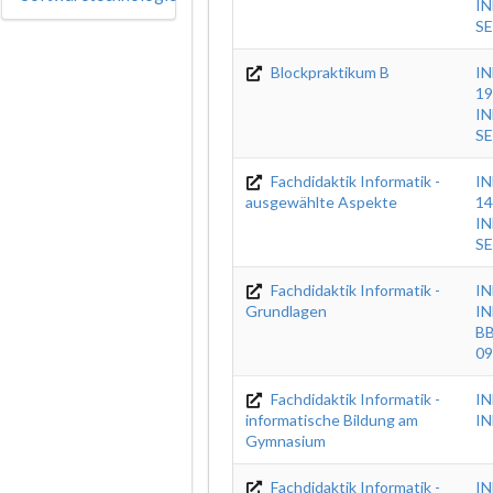
IN
SE
Blockpraktikum B
IN
19
IN
SE
Fachdidaktik Informatik -
IN
ausgewählte Aspekte
14
IN
SE
Fachdidaktik Informatik -
IN
Grundlagen
IN
BB
09
Fachdidaktik Informatik -
IN
informatische Bildung am
IN
Gymnasium
Fachdidaktik Informatik -
I