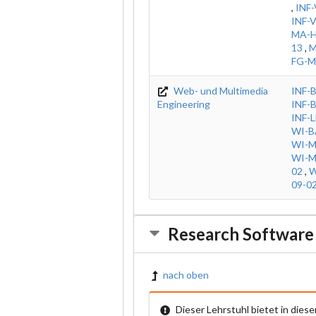
,
INF
INF-
MA-H
13
,
M
FG-
Web- und Multimedia
INF-
Engineering
INF-
INF-
WI-B
WI-M
WI-M
02
,
W
09-0
Research Software
nach oben
Dieser Lehrstuhl bietet in die