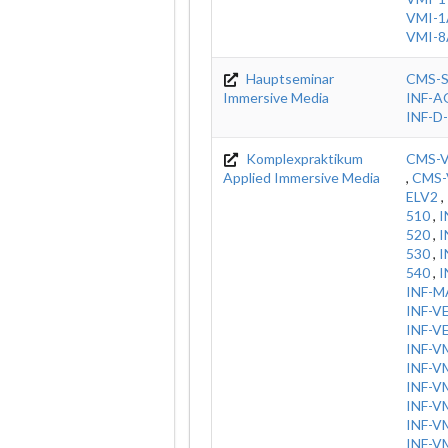
VMI-1
VMI-8
Hauptseminar
CMS-
Immersive Media
INF-
INF-D
Komplexpraktikum
CMS-V
Applied Immersive Media
,
CMS-
ELV2
,
510
,
I
520
,
I
530
,
I
540
,
I
INF-M
INF-V
INF-V
INF-V
INF-V
INF-V
INF-V
INF-V
INF-V