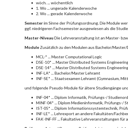
wöch. ... wöchentlich
1. Wo ... ungerade Kalenderwoche
2. Wo ... gerade Kalenderwoche
Semester
im Sinne der Prüfungsordnung. Die Module wer
ggf. niedrigeren Fachsemester ausgewiesen als die Studier
Master-Niveau
Die Lehrveranstaltung ist an Master- bzw
Module
Zusätzlich zu den Modulen aus Bachelor/Master/D
MCL-* ... Master Computational Logic
DSE-10* ... Master Distributed Systems Engineerin
DSE-14* ... Master Distributed Systems Engineerin
INF-LA* ... Bachelor/Master Lehramt
INF-SE* ... Staatsexamen Lehramt (Gymnasium, Mitt
und folgende Pseudo-Module für ältere Studiengänge un
INF-04* ... Diplom Informatik, Prüfungs-/ Studieno
MINF-04* ... Diplom Medieninformatik, Prüfungs-/ 
IST-05* ... Diplom Informationssystemtechnik, Pr
INF-LE* ... Lehrexport an andere Fakultäten/Fachbe
FAK-INF-FF ... Fakultative Lehrveranstaltungen für a