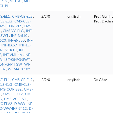
ERT2
,
MCL-AI
,
MCL-
CL-PI
E-EL1
,
CMS-CE-EL2
,
2/2/0
englisch
Prof. Gumho
LS-ELG
,
CMS-CLS-
Prof. Dachse
MS-COR-VIZ
,
CMS-
1
,
CMS-VC-ELG
,
INF-
-SWT
,
INF-B-510
,
-520
,
INF-B-530
,
INF-
,
INF-BAS7
,
INF-LE-
INF-VERT3
,
INF-
7
,
INF-VMI-4A
,
INF-
A
,
IST-05-FG-SWT
,
-04-FG-MTGW
,
WI-
-02
,
WI-MA-09-02
E-EL1
,
CMS-CE-EL2
,
2/2/0
englisch
Dr. Götz
LS-ELG
,
CMS-CLS-
MS-COR-SSE
,
CMS-
1
,
CMS-EE-EL2
,
CMS-
G
,
CMS-VC-ELV1
,
C-ELV2
,
D-WW-INF-
D-WW-INF-3412
,
D-