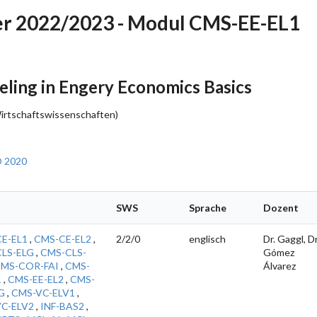
r 2022/2023 - Modul CMS-EE-EL1
ing in Engery Economics Basics
Wirtschaftswissenschaften)
O 2020
l
SWS
Sprache
Dozent
E-EL1
,
CMS-CE-EL2
,
2/2/0
englisch
Dr. Gaggl, Dr
LS-ELG
,
CMS-CLS-
Gómez
MS-COR-FAI
,
CMS-
Álvarez
1
,
CMS-EE-EL2
,
CMS-
G
,
CMS-VC-ELV1
,
C-ELV2
,
INF-BAS2
,