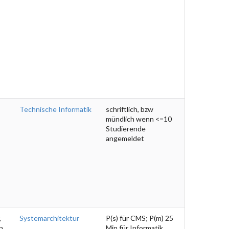
Technische Informatik
schriftlich, bzw
mündlich wenn <=10
Studierende
angemeldet
,
Systemarchitektur
P(s) für CMS; P(m) 25
n
Min für Informatik