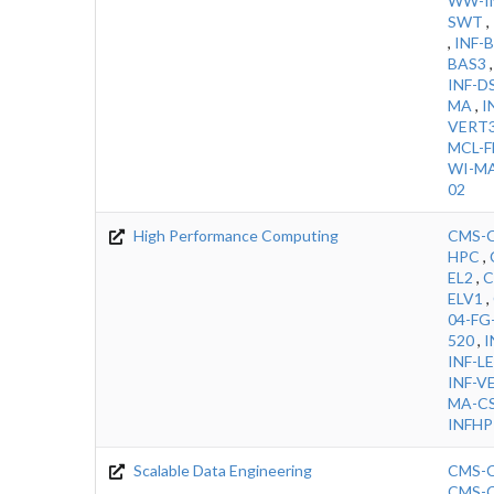
WW-IN
SWT
,
,
INF-B
BAS3
INF-D
MA
,
I
VERT
MCL-F
WI-MA
02
High Performance Computing
CMS-C
HPC
,
EL2
,
C
ELV1
,
04-FG
520
,
I
INF-L
INF-V
MA-CS
INFHP
Scalable Data Engineering
CMS-C
CMS-C