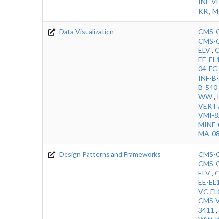
INF-V
KR
,
M
Data Visualization
CMS-C
CMS-C
ELV
,
C
EE-EL
04-FG
INF-B
B-540
WW
,
VERT
VMI-8
MINF
MA-08
Design Patterns and Frameworks
CMS-C
CMS-C
ELV
,
C
EE-EL
VC-EL
CMS-V
3411
,