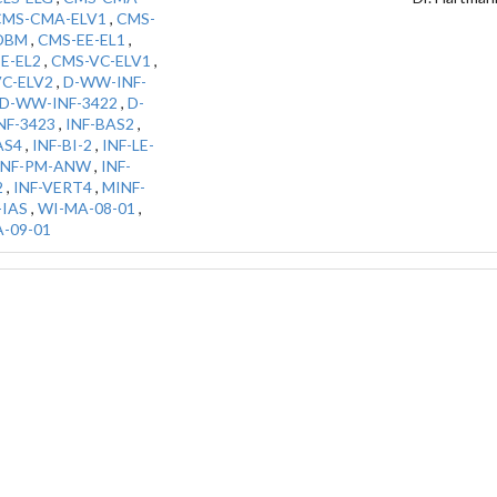
CMS-CMA-ELV1
,
CMS-
DBM
,
CMS-EE-EL1
,
E-EL2
,
CMS-VC-ELV1
,
C-ELV2
,
D-WW-INF-
D-WW-INF-3422
,
D-
F-3423
,
INF-BAS2
,
AS4
,
INF-BI-2
,
INF-LE-
INF-PM-ANW
,
INF-
2
,
INF-VERT4
,
MINF-
-IAS
,
WI-MA-08-01
,
-09-01