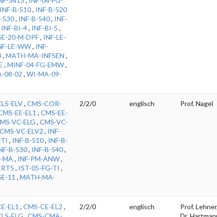
F-3413
,
INF-04-FG-
INF-B-510
,
INF-B-520
-530
,
INF-B-540
,
INF-
,
INF-BI-4
,
INF-BI-5
,
SE-20-M-DPF
,
INF-LE-
NF-LE-WW
,
INF-
3
,
MATH-MA-INFSEN
,
E
,
MINF-04-FG-EMW
,
-08-02
,
WI-MA-09-
LS-ELV
,
CMS-COR-
2/2/0
englisch
Prof. Nagel
CMS-EE-EL1
,
CMS-EE-
MS-VC-ELG
,
CMS-VC-
CMS-VC-ELV2
,
INF-
-TI
,
INF-B-510
,
INF-B-
NF-B-530
,
INF-B-540
,
E-MA
,
INF-PM-ANW
,
ERT5
,
IST-05-FG-TI
,
E-11
,
MATH-MA-
E-EL1
,
CMS-CE-EL2
,
2/2/0
englisch
Prof. Lehner
LS-ELG
,
CMS-CMA-
Dr. Hartman