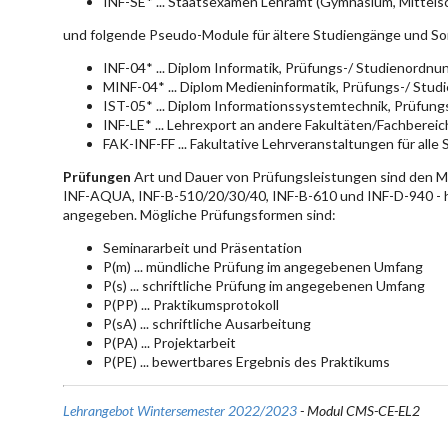
INF-SE* ... Staatsexamen Lehramt (Gymnasium, Mittelsc
und folgende Pseudo-Module für ältere Studiengänge und So
INF-04* ... Diplom Informatik, Prüfungs-/ Studienordn
MINF-04* ... Diplom Medieninformatik, Prüfungs-/ Stu
IST-05* ... Diplom Informationssystemtechnik, Prüfun
INF-LE* ... Lehrexport an andere Fakultäten/Fachberei
FAK-INF-FF ... Fakultative Lehrveranstaltungen für alle
Prüfungen
Art und Dauer von Prüfungsleistungen sind den 
INF-AQUA, INF-B-510/20/30/40, INF-B-610 und INF-D-940 - hie
angegeben. Mögliche Prüfungsformen sind:
Seminararbeit und Präsentation
P(m) ... mündliche Prüfung im angegebenen Umfang
P(s) ... schriftliche Prüfung im angegebenen Umfang
P(PP) ... Praktikumsprotokoll
P(sA) ... schriftliche Ausarbeitung
P(PA) ... Projektarbeit
P(PE) ... bewertbares Ergebnis des Praktikums
Lehrangebot Wintersemester 2022/2023
- Modul CMS-CE-EL2