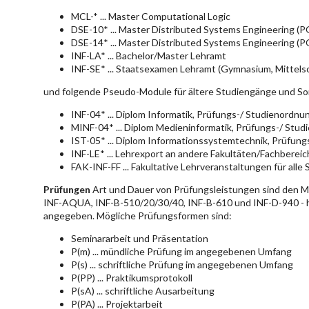
MCL-* ... Master Computational Logic
DSE-10* ... Master Distributed Systems Engineering (
DSE-14* ... Master Distributed Systems Engineering (
INF-LA* ... Bachelor/Master Lehramt
INF-SE* ... Staatsexamen Lehramt (Gymnasium, Mittelsc
und folgende Pseudo-Module für ältere Studiengänge und So
INF-04* ... Diplom Informatik, Prüfungs-/ Studienordn
MINF-04* ... Diplom Medieninformatik, Prüfungs-/ Stu
IST-05* ... Diplom Informationssystemtechnik, Prüfun
INF-LE* ... Lehrexport an andere Fakultäten/Fachberei
FAK-INF-FF ... Fakultative Lehrveranstaltungen für alle
Prüfungen
Art und Dauer von Prüfungsleistungen sind den 
INF-AQUA, INF-B-510/20/30/40, INF-B-610 und INF-D-940 - hie
angegeben. Mögliche Prüfungsformen sind:
Seminararbeit und Präsentation
P(m) ... mündliche Prüfung im angegebenen Umfang
P(s) ... schriftliche Prüfung im angegebenen Umfang
P(PP) ... Praktikumsprotokoll
P(sA) ... schriftliche Ausarbeitung
P(PA) ... Projektarbeit