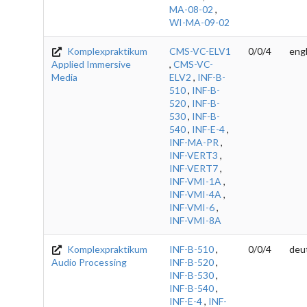
MA-08-02
,
WI-MA-09-02
Komplexpraktikum
CMS-VC-ELV1
0/0/4
engl
Applied Immersive
,
CMS-VC-
Media
ELV2
,
INF-B-
510
,
INF-B-
520
,
INF-B-
530
,
INF-B-
540
,
INF-E-4
,
INF-MA-PR
,
INF-VERT3
,
INF-VERT7
,
INF-VMI-1A
,
INF-VMI-4A
,
INF-VMI-6
,
INF-VMI-8A
Komplexpraktikum
INF-B-510
,
0/0/4
deu
Audio Processing
INF-B-520
,
INF-B-530
,
INF-B-540
,
INF-E-4
,
INF-