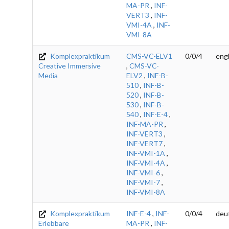
MA-PR
,
INF-
VERT3
,
INF-
VMI-4A
,
INF-
VMI-8A
Komplexpraktikum
CMS-VC-ELV1
0/0/4
engl
Creative Immersive
,
CMS-VC-
Media
ELV2
,
INF-B-
510
,
INF-B-
520
,
INF-B-
530
,
INF-B-
540
,
INF-E-4
,
INF-MA-PR
,
INF-VERT3
,
INF-VERT7
,
INF-VMI-1A
,
INF-VMI-4A
,
INF-VMI-6
,
INF-VMI-7
,
INF-VMI-8A
Komplexpraktikum
INF-E-4
,
INF-
0/0/4
deu
Erlebbare
MA-PR
,
INF-