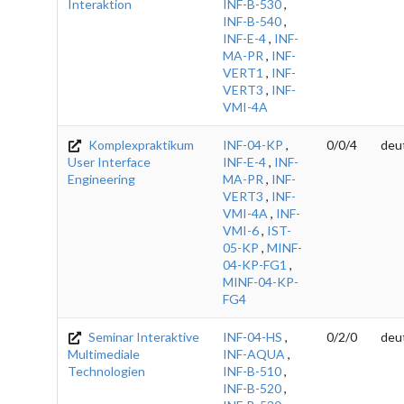
Interaktion
INF-B-530
,
INF-B-540
,
INF-E-4
,
INF-
MA-PR
,
INF-
VERT1
,
INF-
VERT3
,
INF-
VMI-4A
Komplexpraktikum
INF-04-KP
,
0/0/4
deu
User Interface
INF-E-4
,
INF-
Engineering
MA-PR
,
INF-
VERT3
,
INF-
VMI-4A
,
INF-
VMI-6
,
IST-
05-KP
,
MINF-
04-KP-FG1
,
MINF-04-KP-
FG4
Seminar Interaktive
INF-04-HS
,
0/2/0
deu
Multimediale
INF-AQUA
,
Technologien
INF-B-510
,
INF-B-520
,