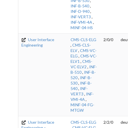
INF-B-530
,
INF-B-540
,
INF-D-940
,
INF-VERT3
,
INF-VMI-4A
,
MINF-04-HS
User Interface
CMS-CLS-ELG
2/0/0
deu
Engineering
,
CMS-CLS-
ELV
,
CMS-VC-
ELG
,
CMS-VC-
ELV1
,
CMS-
VC-ELV2
,
INF-
B-510
,
INF-B-
520
,
INF-B-
530
,
INF-B-
540
,
INF-
VERT3
,
INF-
VMI-4A
,
MINF-04-FG-
MTGW
User Interface
CMS-CLS-ELG
2/2/0
deu
Engineering –
,
CMS-VC-ELG