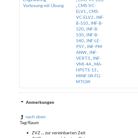
Vorlesung mit Übung
,
CMS-VC-
ELV1
,
CMS-
VC-ELV2
,
INF-
B-510
,
INF-B-
520
,
INF-B-
530
,
INF-B-
540
,
INF-LE-
PSY
,
INF-PM-
ANW
,
INF-
VERT3
,
INF-
VMI-4A
,
MA-
HPSTS-13
,
MINF-04-FG-
MTGW
Anmerkungen
nach oben
Tag/Raum
ZVZ ... zur vereinbarten Zeit