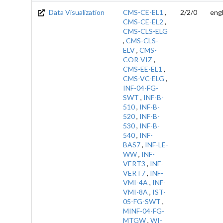
Data Visualization
CMS-CE-EL1
,
2/2/0
engl
CMS-CE-EL2
,
CMS-CLS-ELG
,
CMS-CLS-
ELV
,
CMS-
COR-VIZ
,
CMS-EE-EL1
,
CMS-VC-ELG
,
INF-04-FG-
SWT
,
INF-B-
510
,
INF-B-
520
,
INF-B-
530
,
INF-B-
540
,
INF-
BAS7
,
INF-LE-
WW
,
INF-
VERT3
,
INF-
VERT7
,
INF-
VMI-4A
,
INF-
VMI-8A
,
IST-
05-FG-SWT
,
MINF-04-FG-
MTGW
,
WI-