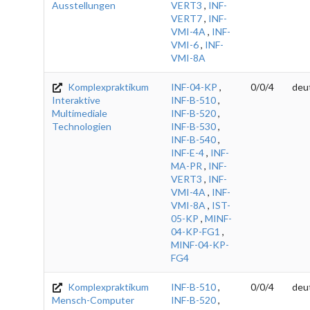
Ausstellungen
VERT3
,
INF-
VERT7
,
INF-
VMI-4A
,
INF-
VMI-6
,
INF-
VMI-8A
Komplexpraktikum
INF-04-KP
,
0/0/4
deu
Interaktive
INF-B-510
,
Multimediale
INF-B-520
,
Technologien
INF-B-530
,
INF-B-540
,
INF-E-4
,
INF-
MA-PR
,
INF-
VERT3
,
INF-
VMI-4A
,
INF-
VMI-8A
,
IST-
05-KP
,
MINF-
04-KP-FG1
,
MINF-04-KP-
FG4
Komplexpraktikum
INF-B-510
,
0/0/4
deu
Mensch-Computer
INF-B-520
,