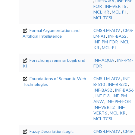
,
INF-BAS6
,
INF-PM-
FOR
,
INF-VERT6
,
MCL-KR
,
MCL-PI
,
MCL-TCSL
Formal Argumentation and
CMS-LM-ADV
,
CMS-
Artificial Intelligence
LM-AI
,
INF-BAS2
,
INF-PM-FOR
,
MCL-
KR
,
MCL-PI
Forschungsseminar Logik und
INF-AQUA
,
INF-PM-
KI
FOR
Foundations of Semantic Web
CMS-LM-ADV
,
INF-
Technologies
B-510
,
INF-B-520
,
INF-BAS2
,
INF-BAS6
,
INF-E-3
,
INF-PM-
ANW
,
INF-PM-FOR
,
INF-VERT2
,
INF-
VERT6
,
MCL-KR
,
MCL-TCSL
Fuzzy Description Logic
CMS-LM-ADV
,
CMS-