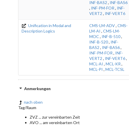
INF-BAS2
,
INF-BAS6
,
INF-PM-FOR
,
INF-
VERT2
,
INF-VERT6
Unification in Modal and
CMS-LM-ADV
,
CMS-
Description Logics
LM-AI
,
CMS-LM-
MOC
,
INF-B-510
,
INF-B-520
,
INF-
BAS2
,
INF-BAS6
,
INF-PM-FOR
,
INF-
VERT2
,
INF-VERT6
,
MCL-AI
,
MCL-KR
,
MCL-PI
,
MCL-TCSL
Anmerkungen
nach oben
Tag/Raum
ZVZ ... zur vereinbarten Zeit
AVO ... am vereinbarten Ort