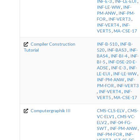
INF-E-3
,
INF-LE-EUI
,
INF-LE-WW
,
INF-
PM-ANW
,
INF-PM-
FOR
,
INF-VERT3
,
INF-VERT4
,
INF-
VERT5
,
MA-CSE-17
Compiler Construction
INF-B-510
,
INF-B-
Tutorial
520
,
INF-BAS3
,
INF-
BAS4
,
INF-BI-4
,
INF-
BI-5
,
INF-DSE-20-E-
ADSE
,
INF-E-3
,
INF-
LE-EUI
,
INF-LE-WW
,
INF-PM-ANW
,
INF-
PM-FOR
,
INF-VERT3
,
INF-VERT4
,
INF-
VERT5
,
MA-CSE-17
Computergraphik III
CMS-CLS-ELV
,
CMS-
VC-ELV1
,
CMS-VC-
ELV2
,
INF-04-FG-
SWT
,
INF-PM-ANW
,
INF-PM-FOR
,
INF-