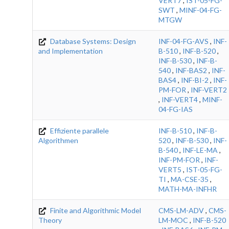
VERT7
,
IST-05-FG-
SWT
,
MINF-04-FG-
MTGW
Database Systems: Design
INF-04-FG-AVS
,
INF-
and Implementation
B-510
,
INF-B-520
,
INF-B-530
,
INF-B-
540
,
INF-BAS2
,
INF-
BAS4
,
INF-BI-2
,
INF-
PM-FOR
,
INF-VERT2
,
INF-VERT4
,
MINF-
04-FG-IAS
Effiziente parallele
INF-B-510
,
INF-B-
Algorithmen
520
,
INF-B-530
,
INF-
B-540
,
INF-LE-MA
,
INF-PM-FOR
,
INF-
VERT5
,
IST-05-FG-
TI
,
MA-CSE-35
,
MATH-MA-INFHR
Finite and Algorithmic Model
CMS-LM-ADV
,
CMS-
Theory
LM-MOC
,
INF-B-520