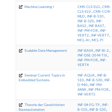
Machine Learning I
CMS-CLS-ELG
,
CMS-
CLS-ELV
,
CMS-COR-
MLD
,
INF-B-510
,
INF-B-520
,
INF-
BAS2
,
INF-BAS7
,
INF-PM-FOR
,
INF-
VERT2
,
INF-VERT7
,
MCL-AI
,
MCL-PI
Scalable Data Management
INF-BAS4
,
INF-BI-2
,
INF-DSE-20-M-TIS
,
INF-PM-FOR
,
INF-
VERT4
Seminar Current Topics in
INF-AQUA
,
INF-B-
Embedded Systems
510
,
INF-B-530
,
INF-
D-940
,
INF-PM-
ANW
,
INF-PM-FOR
,
INF-VERT5
Theorie der Gewichteten
INF-04-FG-TP
,
INF-
Baumautomaten
B-510
,
INF-B-520
,