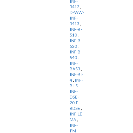
INF-
3412
,
D-WW-
INF-
3413
,
INF-B-
510
,
INF-B-
520
,
INF-B-
540
,
INF-
BAS3
,
INF-BI-
4
,
INF-
BI-5
,
INF-
DSE-
20-E-
BDSE
,
INF-LE-
MA
,
INF-
PM-