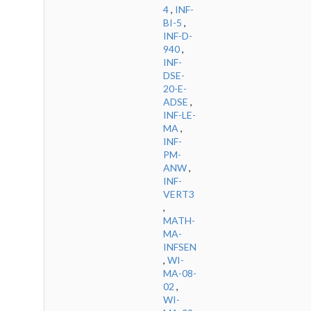
4
,
INF-
BI-5
,
INF-D-
940
,
INF-
DSE-
20-E-
ADSE
,
INF-LE-
MA
,
INF-
PM-
ANW
,
INF-
VERT3
,
MATH-
MA-
INFSEN
,
WI-
MA-08-
02
,
WI-