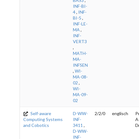
BAS3
,
INF-BI-
4
,
INF-
BI-5
,
INF-LE-
MA
,
INF-
VERT3
,
MATH-
MA-
INFSEN
,
WI-
MA-08-
02
,
WI-
MA-09-
02
Self-aware
D-WW-
2/2/0
englisch
Pr
Computing Systems
INF-
A
and Cobotics
3411
,
D
D-WW-
INF-