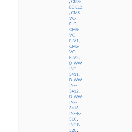
,
CMS-
EE-EL2
,
CMS-
VC-
ELG
,
CMS-
VC-
ELV1
,
CMS-
VC-
ELV2
,
D-WW-
INF-
3411
,
D-WW-
INF-
3412
,
D-WW-
INF-
3413
,
INF-B-
510
,
INF-B-
520
,