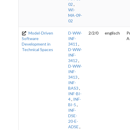
02
,
WI-
MA-09-
02
Model-Driven
D-WW-
2/2/0
englisch
Pr
Software
INF-
A
Development in
3411
,
Technical Spaces
D-WW-
INF-
3412
,
D-WW-
INF-
3413
,
INF-
BAS3
,
INF-BI-
4
,
INF-
BI-5
,
INF-
DSE-
20-E-
ADSE
,