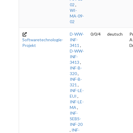
02
,
WI-
MA-09-
02
D-WW-
0/0/4
deutsch
Pr
Softwaretechnologie-
INF-
A
Projekt
3411
,
D
D-WW-
INF-
3413
,
INF-B-
320
,
INF-B-
321
,
INF-LE-
EUI
,
INF-LE-
MA
,
INF-
SEBS-
INF-20
,
INF-