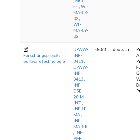
,
MCL-
FE
,
WI-
MA-08-
02
,
WI-
MA-09-
02
D-WW-
0/0/8
deutsch
Pr
Forschungsprojekt
INF-
A
Softwaretechnologie
3411
,
Pr
D-WW-
Fu
INF-
Gö
3413
,
W
INF-
Dr
DSE-
P
20-M-
INT
,
INF-LE-
MA
,
INF-
MA-PR
,
INF-
PM-