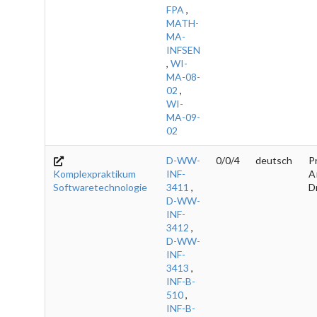
FPA
,
MATH-
MA-
INFSEN
,
WI-
MA-08-
02
,
WI-
MA-09-
02
D-WW-
0/0/4
deutsch
Pr
Komplexpraktikum
INF-
A
Softwaretechnologie
3411
,
D
D-WW-
INF-
3412
,
D-WW-
INF-
3413
,
INF-B-
510
,
INF-B-