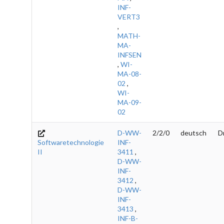
INF-
VERT3
,
MATH-
MA-
INFSEN
,
WI-
MA-08-
02
,
WI-
MA-09-
02
D-WW-
2/2/0
deutsch
D
Softwaretechnologie
INF-
II
3411
,
D-WW-
INF-
3412
,
D-WW-
INF-
3413
,
INF-B-