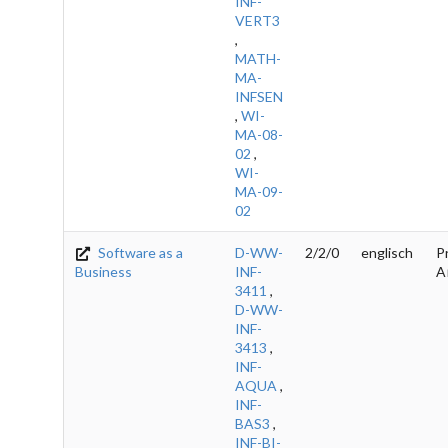
INF-
VERT3
,
MATH-
MA-
INFSEN
,
WI-
MA-08-
02
,
WI-
MA-09-
02
Software as a
D-WW-
2/2/0
englisch
Pr
Business
INF-
A
3411
,
D-WW-
INF-
3413
,
INF-
AQUA
,
INF-
BAS3
,
INF-BI-