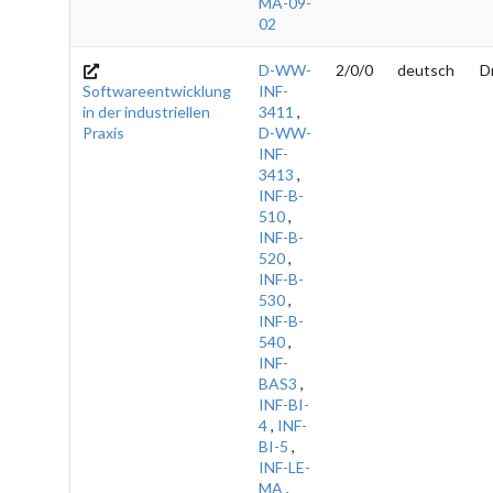
MA-09-
02
D-WW-
2/0/0
deutsch
D
Softwareentwicklung
INF-
in der industriellen
3411
,
Praxis
D-WW-
INF-
3413
,
INF-B-
510
,
INF-B-
520
,
INF-B-
530
,
INF-B-
540
,
INF-
BAS3
,
INF-BI-
4
,
INF-
BI-5
,
INF-LE-
MA
,