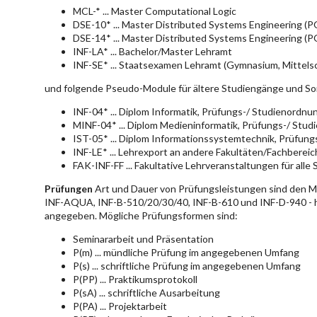
MCL-* ... Master Computational Logic
DSE-10* ... Master Distributed Systems Engineering (
DSE-14* ... Master Distributed Systems Engineering (
INF-LA* ... Bachelor/Master Lehramt
INF-SE* ... Staatsexamen Lehramt (Gymnasium, Mittelsc
und folgende Pseudo-Module für ältere Studiengänge und So
INF-04* ... Diplom Informatik, Prüfungs-/ Studienordn
MINF-04* ... Diplom Medieninformatik, Prüfungs-/ Stu
IST-05* ... Diplom Informationssystemtechnik, Prüfun
INF-LE* ... Lehrexport an andere Fakultäten/Fachberei
FAK-INF-FF ... Fakultative Lehrveranstaltungen für alle
Prüfungen
Art und Dauer von Prüfungsleistungen sind den 
INF-AQUA, INF-B-510/20/30/40, INF-B-610 und INF-D-940 - hie
angegeben. Mögliche Prüfungsformen sind:
Seminararbeit und Präsentation
P(m) ... mündliche Prüfung im angegebenen Umfang
P(s) ... schriftliche Prüfung im angegebenen Umfang
P(PP) ... Praktikumsprotokoll
P(sA) ... schriftliche Ausarbeitung
P(PA) ... Projektarbeit