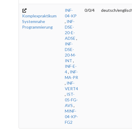
INF-
0/0/4
deutsch/englisc
Komplexpraktikum
04-KP
Systemnahe
,
INF-
Programmierung
DSE-
20-E-
ADSE
,
INF-
DSE-
20-M-
INT
,
INF-E-
4
,
INF-
MA-PR
,
INF-
VERT4
,
IST-
05-FG-
AVS
,
MINF-
04-KP-
FG2