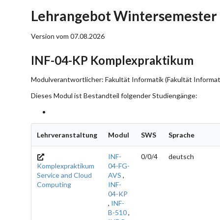
Lehrangebot Wintersemester 
Version vom 07.08.2026
INF-04-KP Komplexpraktikum
Modulverantwortlicher: Fakultät Informatik (Fakultät Informat
Dieses Modul ist Bestandteil folgender Studiengänge:
Lehrveranstaltung
Modul
SWS
Sprache
INF-
0/0/4
deutsch
Komplexpraktikum
04-FG-
Service and Cloud
AVS
,
Computing
INF-
04-KP
,
INF-
B-510
,