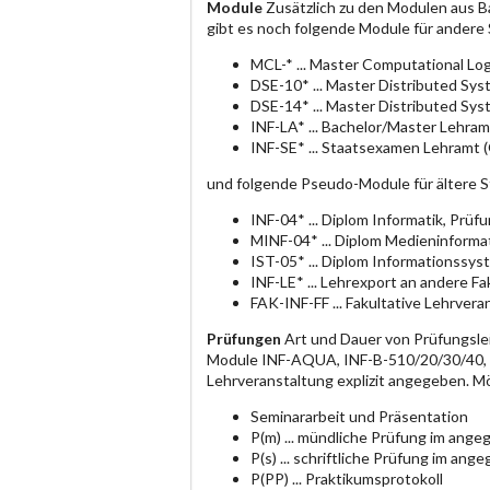
Module
Zusätzlich zu den Modulen aus B
gibt es noch folgende Module für andere
MCL-* ... Master Computational Log
DSE-10* ... Master Distributed Sy
DSE-14* ... Master Distributed Sy
INF-LA* ... Bachelor/Master Lehram
INF-SE* ... Staatsexamen Lehramt 
und folgende Pseudo-Module für ältere 
INF-04* ... Diplom Informatik, Prü
MINF-04* ... Diplom Medieninforma
IST-05* ... Diplom Informationssy
INF-LE* ... Lehrexport an andere F
FAK-INF-FF ... Fakultative Lehrvera
Prüfungen
Art und Dauer von Prüfungsle
Module INF-AQUA, INF-B-510/20/30/40, IN
Lehrveranstaltung explizit angegeben. M
Seminararbeit und Präsentation
P(m) ... mündliche Prüfung im an
P(s) ... schriftliche Prüfung im a
P(PP) ... Praktikumsprotokoll