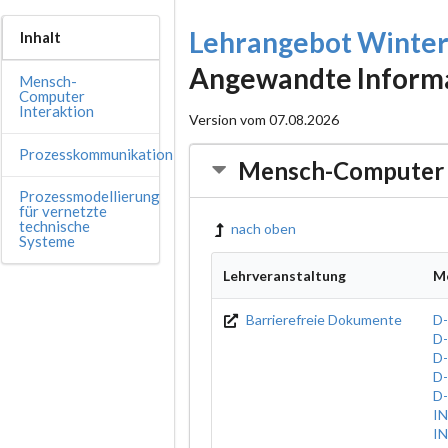
Lehrangebot Winte
Inhalt
Angewandte Inform
Mensch-
Computer
Interaktion
Version vom 07.08.2026
Prozesskommunikation
Mensch-Computer 
Prozessmodellierung
für vernetzte
technische
nach oben
Systeme
Lehrveranstaltung
M
Barrierefreie Dokumente
D
D
D
D
D
IN
IN