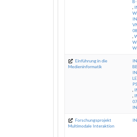
B
,
I
W
I
V
0
,
W
W
W
Einführung in die
IN
Medieninformatik
B
IN
L
P
,
I
,
I
0
IN
Forschungsprojekt
I
Multimodale Interaktion