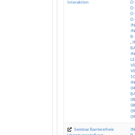
Interaktion
D
D
D
D
IN
IN
B
,
I
B
I
L
V
V
1
I
0
B
08
08
09
09
Seminar Barrierefreie
I
Literaturerstellung
B