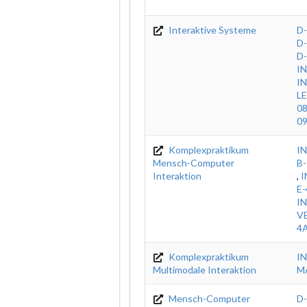
Interaktive Systeme
D
D
D
IN
I
L
08
09
Komplexpraktikum
IN
Mensch-Computer
B
Interaktion
,
I
E-
I
V
4
Komplexpraktikum
IN
Multimodale Interaktion
M
Mensch-Computer
D