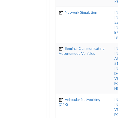
P
Network Simulation
I
I
5
I
B
I
Seminar Communicating
I
Autonomous Vehicles
I
A
5
I
D
V
F
H
Vehicular Networking
I
(C2X)
IN
V
F