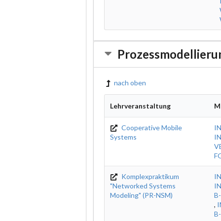
Prozessmodellierun
nach oben
Lehrveranstaltung
M
Cooperative Mobile
I
Systems
IN
V
F
Komplexpraktikum
I
"Networked Systems
I
Modeling" (PR-NSM)
B
,
I
B