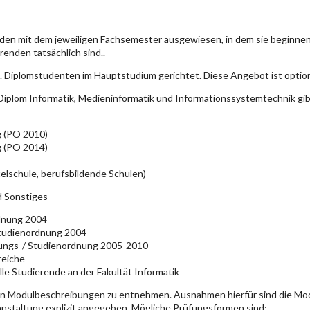
den mit dem jeweiligen Fachsemester ausgewiesen, in dem sie beginn
enden tatsächlich sind..
. Diplomstudenten im Hauptstudium gerichtet. Diese Angebot ist optio
iplom Informatik, Medieninformatik und Informationssystemtechnik gi
g (PO 2010)
g (PO 2014)
elschule, berufsbildende Schulen)
d Sonstiges
rdnung 2004
Studienordnung 2004
üfungs-/ Studienordnung 2005-2010
reiche
lle Studierende an der Fakultät Informatik
en Modulbeschreibungen zu entnehmen. Ausnahmen hierfür sind die Mo
ranstaltung explizit angegeben. Mögliche Prüfungsformen sind: