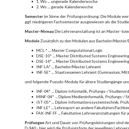
1. Wo ... ungerade Kalenderwoche
2. Wo ... gerade Kalenderwoche
Semester
im Sinne der Prüfungsordnung. Die Module wer
ggf. niedrigeren Fachsemester ausgewiesen als die Studier
Master-Niveau
Die Lehrveranstaltung ist an Master- bzw
Module
Zusätzlich zu den Modulen aus Bachelor/Master/D
MCL-* ... Master Computational Logic
DSE-10* ... Master Distributed Systems Engineerin
DSE-14* ... Master Distributed Systems Engineerin
INF-LA* ... Bachelor/Master Lehramt
INF-SE* ... Staatsexamen Lehramt (Gymnasium, Mitt
und folgende Pseudo-Module für ältere Studiengänge un
INF-04* ... Diplom Informatik, Prüfungs-/ Studieno
MINF-04* ... Diplom Medieninformatik, Prüfungs-/ 
IST-05* ... Diplom Informationssystemtechnik, Pr
INF-LE* ... Lehrexport an andere Fakultäten/Fachbe
FAK-INF-FF ... Fakultative Lehrveranstaltungen für a
Prüfungen
Art und Dauer von Prüfungsleistungen sind d
D-940 - hier wird die Prüfungsform der jeweiligen Lehrve