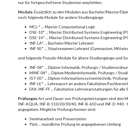
nur für fortgeschrittene Studenten empfohlen.
Module
Zusätzlich zu den Modulen aus Bachelor/Master/Dipl
noch folgende Module für andere Studiengänge
MCL-* ... Master Computational Logic
DSE-10* ... Master Distributed Systems Engineering (
DSE-14* ... Master Distributed Systems Engineering (
INF-LA* ... Bachelor/Master Lehramt
INF-SE* ... Staatsexamen Lehramt (Gymnasium, Mittelsc
und folgende Pseudo-Module für ältere Studiengänge und So
INF-04* ... Diplom Informatik, Prüfungs-/ Studienordn
MINF-04* ... Diplom Medieninformatik, Prüfungs-/ Stu
IST-05* ... Diplom Informationssystemtechnik, Prüfun
INF-LE* ... Lehrexport an andere Fakultäten/Fachberei
FAK-INF-FF ... Fakultative Lehrveranstaltungen für alle
Prüfungen
Art und Dauer von Prüfungsleistungen sind den 
INF-AQUA, INF-B-510/20/30/40, INF-B-610 und INF-D-940 - hie
angegeben. Mögliche Prüfungsformen sind:
Seminararbeit und Präsentation
P(m) ... mündliche Prüfung im angegebenen Umfang