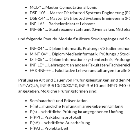
MCL-* ... Master Computational Logic
DSE-10* ... Master Distributed Systems Engineering (
DSE-14* ... Master Distributed Systems Engineering (
INF-LA* ... Bachelor/Master Lehramt
INF-SE* ... Staatsexamen Lehramt (Gymnasium, Mittelsc
und folgende Pseudo-Module für ältere Studiengänge und So
INF-04* ... Diplom Informatik, Prüfungs-/ Studienordn
MINF-04* ... Diplom Medieninformatik, Prüfungs-/ Stu
IST-05* ... Diplom Informationssystemtechnik, Prüfun
INF-LE* ... Lehrexport an andere Fakultäten/Fachberei
FAK-INF-FF ... Fakultative Lehrveranstaltungen für alle
Prüfungen
Art und Dauer von Prüfungsleistungen sind den 
INF-AQUA, INF-B-510/20/30/40, INF-B-610 und INF-D-940 - hie
angegeben. Mögliche Prüfungsformen sind:
Seminararbeit und Präsentation
P(m) ... mündliche Prüfung im angegebenen Umfang
P(s) ... schriftliche Prüfung im angegebenen Umfang
P(PP) ... Praktikumsprotokoll
P(sA) ... schriftliche Ausarbeitung
P(PA) ... Projektarbeit