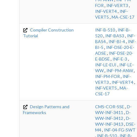
FOR
,
INF-VERT3
,
INF-VERT4
,
INF-
VERT5
,
MA-CSE-17
Compiler Construction
INF-B-510
,
INF-B-
Tutorial
520
,
INF-BAS3
,
INF-
BAS4
,
INF-BI-4
,
INF-
BI-5
,
INF-DSE-20-E-
ADSE
,
INF-DSE-20-
E-BDSE
,
INF-E-3
,
INF-LE-EUI
,
INF-LE-
WW
,
INF-PM-ANW
,
INF-PM-FOR
,
INF-
VERT3
,
INF-VERT4
,
INF-VERT5
,
MA-
CSE-17
Design Patterns and
CMS-COR-SSE
,
D-
Frameworks
WW-INF-3411
,
D-
WW-INF-3412
,
D-
WW-INF-3413
,
DSE-
M4
,
INF-04-FG-SWT
,
INF-B-510
,
INF-B-