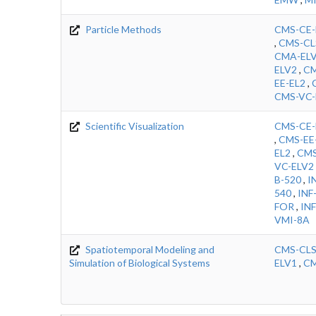
Particle Methods
CMS-CE-
,
CMS-CL
CMA-EL
ELV2
,
CM
EE-EL2
,
CMS-VC-
Scientific Visualization
CMS-CE-
,
CMS-EE
EL2
,
CMS
VC-ELV2
B-520
,
I
540
,
INF
FOR
,
IN
VMI-8A
Spatiotemporal Modeling and
CMS-CL
Simulation of Biological Systems
ELV1
,
CM