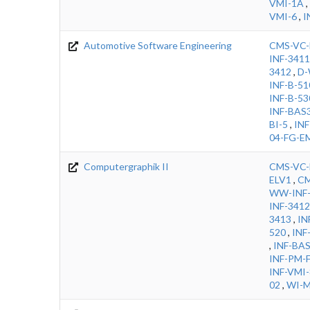
VMI-1A
,
VMI-6
,
I
Automotive Software Engineering
CMS-VC-
INF-3411
3412
,
D-
INF-B-51
INF-B-53
INF-BAS
BI-5
,
IN
04-FG-
Computergraphik II
CMS-VC-
ELV1
,
CM
WW-INF-
INF-3412
3413
,
IN
520
,
INF
,
INF-BA
INF-PM-
INF-VMI
02
,
WI-M