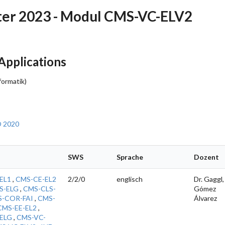
er 2023 - Modul CMS-VC-ELV2
pplications
formatik)
O 2020
SWS
Sprache
Dozent
EL1
,
CMS-CE-EL2
2/2/0
englisch
Dr. Gaggl,
S-ELG
,
CMS-CLS-
Gómez
-COR-FAI
,
CMS-
Álvarez
CMS-EE-EL2
,
ELG
,
CMS-VC-