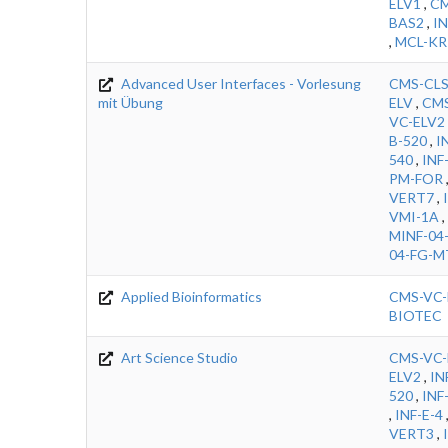
ELV1
,
CM
BAS2
,
I
,
MCL-KR
Advanced User Interfaces - Vorlesung
CMS-CLS
mit Übung
ELV
,
CMS
VC-ELV2
B-520
,
I
540
,
INF
PM-FOR
VERT7
,
VMI-1A
,
MINF-04
04-FG-
Applied Bioinformatics
CMS-VC-
BIOTEC
Art Science Studio
CMS-VC-
ELV2
,
IN
520
,
INF
,
INF-E-4
VERT3
,