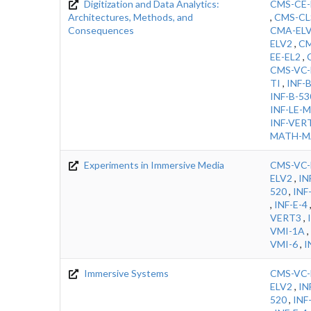
Digitization and Data Analytics:
CMS-CE-
Architectures, Methods, and
,
CMS-CL
Consequences
CMA-EL
ELV2
,
CM
EE-EL2
,
CMS-VC-
TI
,
INF-
INF-B-53
INF-LE-
INF-VER
MATH-M
Experiments in Immersive Media
CMS-VC-
ELV2
,
IN
520
,
INF
,
INF-E-4
VERT3
,
VMI-1A
,
VMI-6
,
I
Immersive Systems
CMS-VC-
ELV2
,
IN
520
,
INF