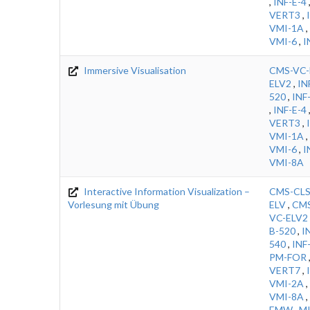
,
INF-E-4
VERT3
,
VMI-1A
,
VMI-6
,
I
Immersive Visualisation
CMS-VC-
ELV2
,
IN
520
,
INF
,
INF-E-4
VERT3
,
VMI-1A
,
VMI-6
,
I
VMI-8A
Interactive Information Visualization –
CMS-CLS
Vorlesung mit Übung
ELV
,
CMS
VC-ELV2
B-520
,
I
540
,
INF
PM-FOR
VERT7
,
VMI-2A
,
VMI-8A
,
EMW
,
M