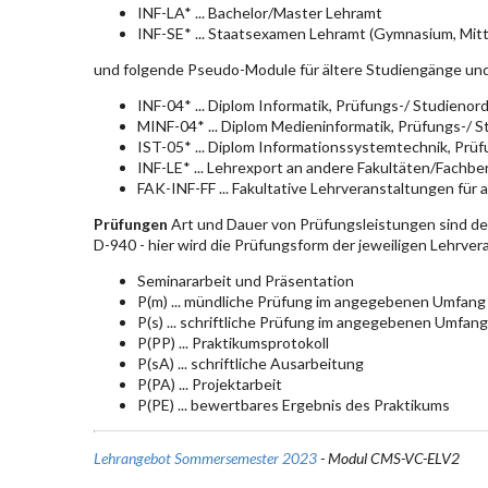
INF-LA* ... Bachelor/Master Lehramt
INF-SE* ... Staatsexamen Lehramt (Gymnasium, Mitt
und folgende Pseudo-Module für ältere Studiengänge un
INF-04* ... Diplom Informatik, Prüfungs-/ Studieno
MINF-04* ... Diplom Medieninformatik, Prüfungs-/ 
IST-05* ... Diplom Informationssystemtechnik, Pr
INF-LE* ... Lehrexport an andere Fakultäten/Fachbe
FAK-INF-FF ... Fakultative Lehrveranstaltungen für a
Prüfungen
Art und Dauer von Prüfungsleistungen sind d
D-940 - hier wird die Prüfungsform der jeweiligen Lehrve
Seminararbeit und Präsentation
P(m) ... mündliche Prüfung im angegebenen Umfang
P(s) ... schriftliche Prüfung im angegebenen Umfang
P(PP) ... Praktikumsprotokoll
P(sA) ... schriftliche Ausarbeitung
P(PA) ... Projektarbeit
P(PE) ... bewertbares Ergebnis des Praktikums
Lehrangebot Sommersemester 2023
- Modul CMS-VC-ELV2