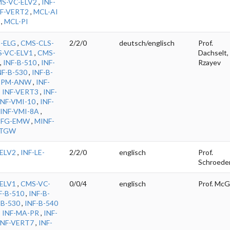
S-VC-ELV2
,
INF-
NF-VERT2
,
MCL-AI
,
MCL-PI
-ELG
,
CMS-CLS-
2/2/0
deutsch/englisch
Prof.
-VC-ELV1
,
CMS-
Dachselt, 
,
INF-B-510
,
INF-
Rzayev
NF-B-530
,
INF-B-
-PM-ANW
,
INF-
,
INF-VERT3
,
INF-
INF-VMI-10
,
INF-
INF-VMI-8A
,
-FG-EMW
,
MINF-
MTGW
ELV2
,
INF-LE-
2/2/0
englisch
Prof.
Schroede
ELV1
,
CMS-VC-
0/0/4
englisch
Prof. McG
F-B-510
,
INF-B-
-B-530
,
INF-B-540
,
INF-MA-PR
,
INF-
INF-VERT7
,
INF-