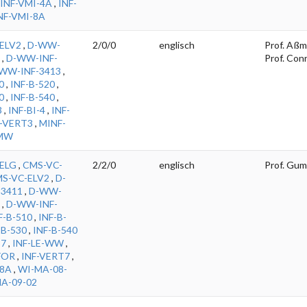
INF-VMI-4A
,
INF-
NF-VMI-8A
ELV2
,
D-WW-
2/0/0
englisch
Prof. Aßm
,
D-WW-INF-
Prof. Con
WW-INF-3413
,
0
,
INF-B-520
,
0
,
INF-B-540
,
3
,
INF-BI-4
,
INF-
F-VERT3
,
MINF-
EMW
ELG
,
CMS-VC-
2/2/0
englisch
Prof. Gum
S-VC-ELV2
,
D-
3411
,
D-WW-
,
D-WW-INF-
F-B-510
,
INF-B-
-B-530
,
INF-B-540
S7
,
INF-LE-WW
,
FOR
,
INF-VERT7
,
-8A
,
WI-MA-08-
A-09-02