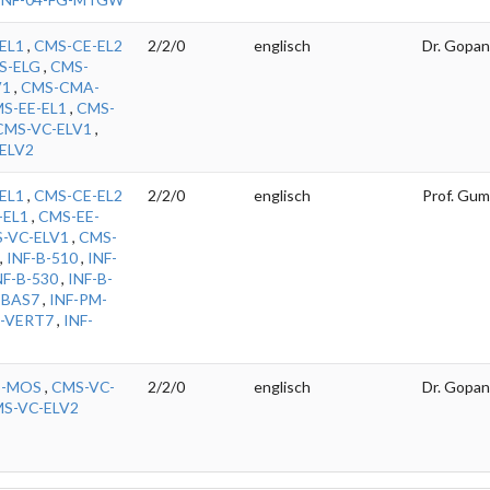
EL1
,
CMS-CE-EL2
2/2/0
englisch
Dr. Gopan
S-ELG
,
CMS-
V1
,
CMS-CMA-
S-EE-EL1
,
CMS-
CMS-VC-ELV1
,
ELV2
EL1
,
CMS-CE-EL2
2/2/0
englisch
Prof. Gum
-EL1
,
CMS-EE-
-VC-ELV1
,
CMS-
,
INF-B-510
,
INF-
NF-B-530
,
INF-B-
-BAS7
,
INF-PM-
F-VERT7
,
INF-
S-MOS
,
CMS-VC-
2/2/0
englisch
Dr. Gopan
S-VC-ELV2