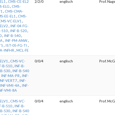
EL1
,
CMS-CE-EL2
2/2/0
englisch
Prof. Nage
S-ELG
,
CMS-
V1
,
CMS-CMA-
S-EE-EL1
,
CMS-
CMS-VC-ELV1
,
ELV2
,
INF-04-FG-
B-510
,
INF-B-520
,
0
,
INF-B-540
,
MA
,
INF-PM-ANW
,
T5
,
IST-05-FG-TI
,
A-INFHR
,
MCL-FE
ELV1
,
CMS-VC-
0/0/4
englisch
Prof. McG
F-B-510
,
INF-B-
-B-530
,
INF-B-540
,
INF-MA-PR
,
INF-
INF-VERT7
,
INF-
INF-VMI-4A
,
INF-
NF-VMI-8A
ELV1
,
CMS-VC-
0/0/4
englisch
Prof. McG
F-B-510
,
INF-B-
-B-530
,
INF-B-540