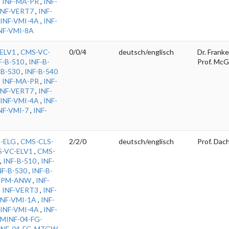
,
INF-MA-PR
,
INF-
INF-VERT7
,
INF-
INF-VMI-4A
,
INF-
NF-VMI-8A
ELV1
,
CMS-VC-
0/0/4
deutsch/englisch
Dr. Franke
F-B-510
,
INF-B-
Prof. McG
-B-530
,
INF-B-540
,
INF-MA-PR
,
INF-
INF-VERT7
,
INF-
INF-VMI-4A
,
INF-
NF-VMI-7
,
INF-
-ELG
,
CMS-CLS-
2/2/0
deutsch/englisch
Prof. Dac
-VC-ELV1
,
CMS-
,
INF-B-510
,
INF-
NF-B-530
,
INF-B-
-PM-ANW
,
INF-
,
INF-VERT3
,
INF-
INF-VMI-1A
,
INF-
INF-VMI-4A
,
INF-
MINF-04-FG-
INF-04-FG-MTGW