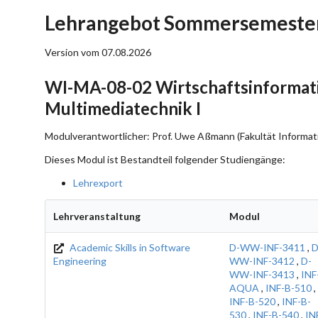
Lehrangebot Sommersemester
Version vom 07.08.2026
WI-MA-08-02 Wirtschaftsinformati
Multimediatechnik I
Modulverantwortlicher: Prof. Uwe Aßmann (Fakultät Informati
Dieses Modul ist Bestandteil folgender Studiengänge:
Lehrexport
Lehrveranstaltung
Modul
Academic Skills in Software
D-WW-INF-3411
,
D
Engineering
WW-INF-3412
,
D-
WW-INF-3413
,
INF
AQUA
,
INF-B-510
,
INF-B-520
,
INF-B-
530
,
INF-B-540
,
IN