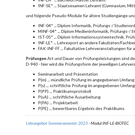
INF-SE* ... Staatsexamen Lehramt (Gymnasium, Mitt
und folgende Pseudo-Module für ältere Studiengänge un
INF-04* ... Diplom Informatik, Prüfungs-/ Studieno
MINF-04* ... Diplom Medieninformatik, Prüfungs-/ 
IST-05* ... Diplom Informationssystemtechnik, Pr
INF-LE* ... Lehrexport an andere Fakultäten/Fachbe
FAK-INF-FF ... Fakultative Lehrveranstaltungen für a
Prüfungen
Art und Dauer von Prüfungsleistungen sind d
D-940 - hier wird die Prüfungsform der jeweiligen Lehrve
Seminararbeit und Präsentation
P(m) ... mündliche Prüfung im angegebenen Umfang
P(s) ... schriftliche Prüfung im angegebenen Umfang
P(PP) ... Praktikumsprotokoll
P(sA) ... schriftliche Ausarbeitung
P(PA) ... Projektarbeit
P(PE) ... bewertbares Ergebnis des Praktikums
Lehrangebot Sommersemester 2023
- Modul INF-LE-BIOTEC