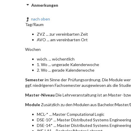
Anmerkungen
nach oben
Tag/Raum
ZVZ ... zur vereinbarten Zeit
AVO ... am vereinbarten Ort
Wochen
wöch. ... wöchentlich
1. Wo ... ungerade Kalenderwoche
2. Wo ... gerade Kalenderwoche
Semester
im Sinne der Prüfungsordnung. Die Module wer
ggf. niedrigeren Fachsemester ausgewiesen als die Studier
Master-Niveau
Die Lehrveranstaltung ist an Master- bzw
Module
Zusätzlich zu den Modulen aus Bachelor/Master/D
MCL-* ... Master Computational Logic
DSE-10* ... Master Distributed Systems Engineerin
DSE-14* ... Master Distributed Systems Engineerin
INF-LA* ... Bachelor/Master Lehramt