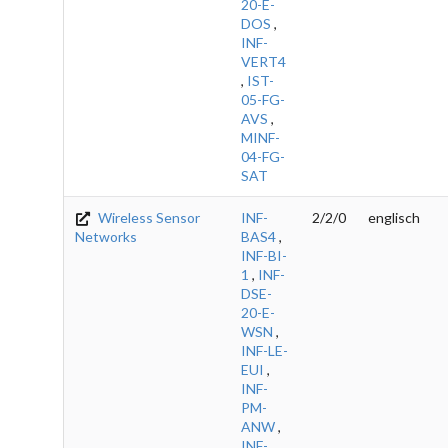
20-E-
DOS
,
INF-
VERT4
,
IST-
05-FG-
AVS
,
MINF-
04-FG-
SAT
Wireless Sensor
INF-
2/2/0
englisch
Networks
BAS4
,
INF-BI-
1
,
INF-
DSE-
20-E-
WSN
,
INF-LE-
EUI
,
INF-
PM-
ANW
,
INF-