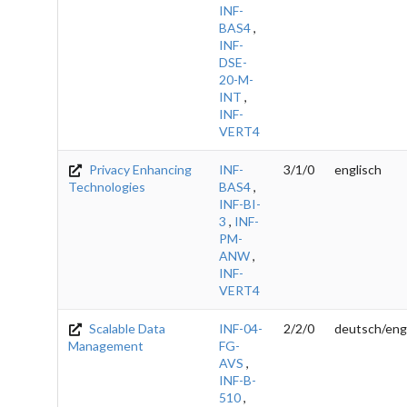
INF-
BAS4
,
INF-
DSE-
20-M-
INT
,
INF-
VERT4
Privacy Enhancing
INF-
3/1/0
englisch
Technologies
BAS4
,
INF-BI-
3
,
INF-
PM-
ANW
,
INF-
VERT4
Scalable Data
INF-04-
2/2/0
deutsch/eng
Management
FG-
AVS
,
INF-B-
510
,