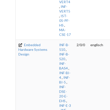
VERT4
,
INF-
VERT5
,
IST-
05-PF-
HS
,
MA-
CSE-17
Embedded
INF-B-
2/0/0
englisch
Hardware Systems
510
,
Design
INF-B-
520
,
INF-
BAS4
,
INF-BI-
4
,
INF-
BI-5
,
INF-
DSE-
20-E-
EHS
,
INF-E-3