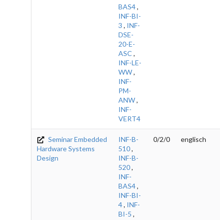
BAS4
,
INF-BI-
3
,
INF-
DSE-
20-E-
ASC
,
INF-LE-
WW
,
INF-
PM-
ANW
,
INF-
VERT4
Seminar Embedded
INF-B-
0/2/0
englisch
Hardware Systems
510
,
Design
INF-B-
520
,
INF-
BAS4
,
INF-BI-
4
,
INF-
BI-5
,