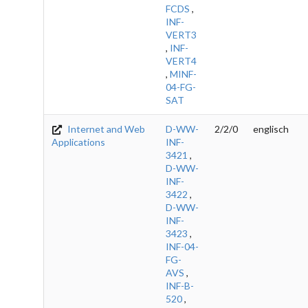
FCDS
,
INF-
VERT3
,
INF-
VERT4
,
MINF-
04-FG-
SAT
Internet and Web
D-WW-
2/2/0
englisch
Applications
INF-
3421
,
D-WW-
INF-
3422
,
D-WW-
INF-
3423
,
INF-04-
FG-
AVS
,
INF-B-
520
,