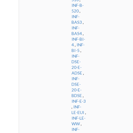
INF-B-
520
,
INF-
BAS3
,
INF-
BAS4
,
INF-BI-
4
,
INF-
BI-5
,
INF-
DSE-
20-E-
ADSE
,
INF-
DSE-
20-E-
BDSE
,
INF-E-3
,
INF-
LE-EUI
,
INF-LE-
WW
,
INF-