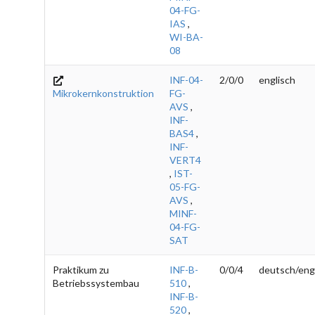
04-FG-
IAS
,
WI-BA-
08
INF-04-
2/0/0
englisch
Mikrokernkonstruktion
FG-
AVS
,
INF-
BAS4
,
INF-
VERT4
,
IST-
05-FG-
AVS
,
MINF-
04-FG-
SAT
Praktikum zu
INF-B-
0/0/4
deutsch/eng
Betriebssystembau
510
,
INF-B-
520
,