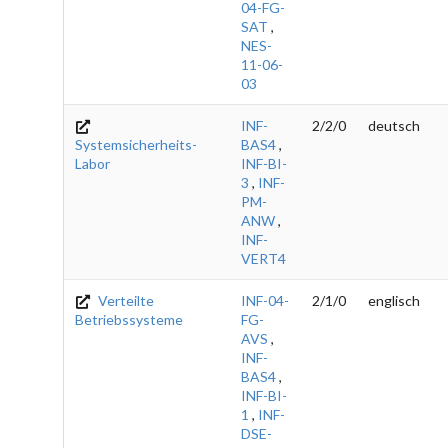
04-FG-
SAT
,
NES-
11-06-
03
INF-
2/2/0
deutsch
Systemsicherheits-
BAS4
,
Labor
INF-BI-
3
,
INF-
PM-
ANW
,
INF-
VERT4
Verteilte
INF-04-
2/1/0
englisch
Betriebssysteme
FG-
AVS
,
INF-
BAS4
,
INF-BI-
1
,
INF-
DSE-