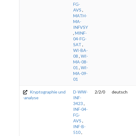
FG-
AVS
,
MATH-
MA-
INFVSY
,
MINF-
04-FG-
SAT
,
WI-BA-
08
,
WI-
MA-08-
01
,
WI-
MA-09-
01
Kryptographie und
D-WW-
2/2/0
deutsch
-analyse
INF-
3423
,
INF-04-
FG-
AVS
,
INF-B-
510
,