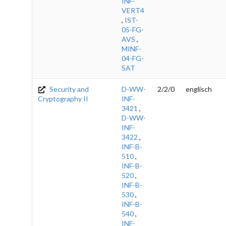
INF-
VERT4
,
IST-
05-FG-
AVS
,
MINF-
04-FG-
SAT
Security and
D-WW-
2/2/0
englisch
Cryptography II
INF-
3421
,
D-WW-
INF-
3422
,
INF-B-
510
,
INF-B-
520
,
INF-B-
530
,
INF-B-
540
,
INF-