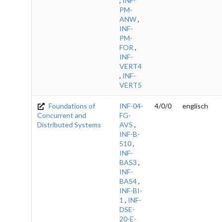
,
INF-
PM-
ANW
,
INF-
PM-
FOR
,
INF-
VERT4
,
INF-
VERT5
Foundations of
INF-04-
4/0/0
englisch
Concurrent and
FG-
Distributed Systems
AVS
,
INF-B-
510
,
INF-
BAS3
,
INF-
BAS4
,
INF-BI-
1
,
INF-
DSE-
20-E-