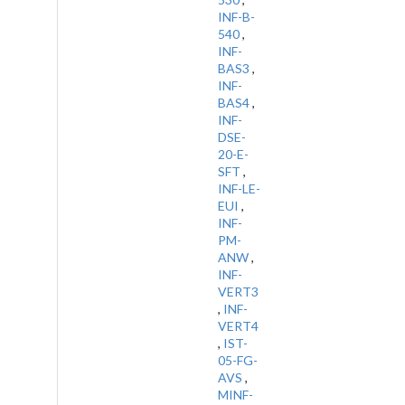
INF-B-
540
,
INF-
BAS3
,
INF-
BAS4
,
INF-
DSE-
20-E-
SFT
,
INF-LE-
EUI
,
INF-
PM-
ANW
,
INF-
VERT3
,
INF-
VERT4
,
IST-
05-FG-
AVS
,
MINF-