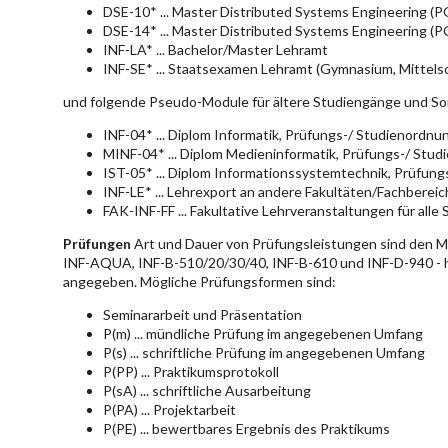
DSE-10* ... Master Distributed Systems Engineering (
DSE-14* ... Master Distributed Systems Engineering (
INF-LA* ... Bachelor/Master Lehramt
INF-SE* ... Staatsexamen Lehramt (Gymnasium, Mittelsc
und folgende Pseudo-Module für ältere Studiengänge und So
INF-04* ... Diplom Informatik, Prüfungs-/ Studienordn
MINF-04* ... Diplom Medieninformatik, Prüfungs-/ Stu
IST-05* ... Diplom Informationssystemtechnik, Prüfun
INF-LE* ... Lehrexport an andere Fakultäten/Fachberei
FAK-INF-FF ... Fakultative Lehrveranstaltungen für alle
Prüfungen
Art und Dauer von Prüfungsleistungen sind den 
INF-AQUA, INF-B-510/20/30/40, INF-B-610 und INF-D-940 - hie
angegeben. Mögliche Prüfungsformen sind:
Seminararbeit und Präsentation
P(m) ... mündliche Prüfung im angegebenen Umfang
P(s) ... schriftliche Prüfung im angegebenen Umfang
P(PP) ... Praktikumsprotokoll
P(sA) ... schriftliche Ausarbeitung
P(PA) ... Projektarbeit
P(PE) ... bewertbares Ergebnis des Praktikums