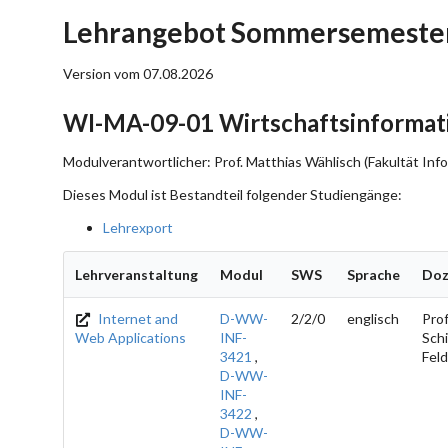
Lehrangebot Sommersemester
Version vom 07.08.2026
WI-MA-09-01 Wirtschaftsinformatik
Modulverantwortlicher: Prof. Matthias Wählisch (Fakultät Info
Dieses Modul ist Bestandteil folgender Studiengänge:
Lehrexport
Lehrveranstaltung
Modul
SWS
Sprache
Doz
Internet and
D-WW-
2/2/0
englisch
Prof
Web Applications
INF-
Schil
3421
,
Fel
D-WW-
INF-
3422
,
D-WW-