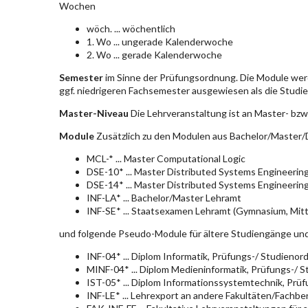
Wochen
wöch. ... wöchentlich
1. Wo ... ungerade Kalenderwoche
2. Wo ... gerade Kalenderwoche
Semester
im Sinne der Prüfungsordnung. Die Module wer
ggf. niedrigeren Fachsemester ausgewiesen als die Studier
Master-Niveau
Die Lehrveranstaltung ist an Master- bzw
Module
Zusätzlich zu den Modulen aus Bachelor/Master/D
MCL-* ... Master Computational Logic
DSE-10* ... Master Distributed Systems Engineerin
DSE-14* ... Master Distributed Systems Engineerin
INF-LA* ... Bachelor/Master Lehramt
INF-SE* ... Staatsexamen Lehramt (Gymnasium, Mitt
und folgende Pseudo-Module für ältere Studiengänge un
INF-04* ... Diplom Informatik, Prüfungs-/ Studieno
MINF-04* ... Diplom Medieninformatik, Prüfungs-/ 
IST-05* ... Diplom Informationssystemtechnik, Pr
INF-LE* ... Lehrexport an andere Fakultäten/Fachbe