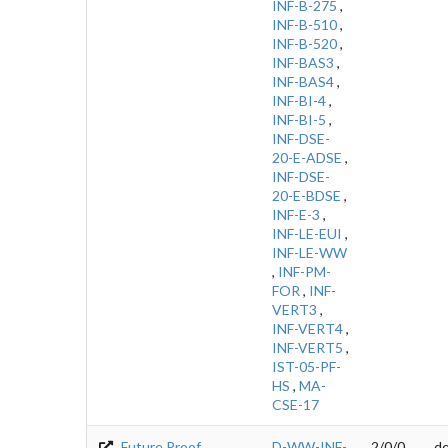
INF-B-275
,
INF-B-510
,
INF-B-520
,
INF-BAS3
,
INF-BAS4
,
INF-BI-4
,
INF-BI-5
,
INF-DSE-
20-E-ADSE
,
INF-DSE-
20-E-BDSE
,
INF-E-3
,
INF-LE-EUI
,
INF-LE-WW
,
INF-PM-
FOR
,
INF-
VERT3
,
INF-VERT4
,
INF-VERT5
,
IST-05-PF-
HS
,
MA-
CSE-17
Future Proof
D-WW-INF-
2/0/0
d