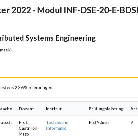
r 2022 - Modul INF-DSE-20-E-BDS
ibuted Systems Engineering
matik)
estens 2 SWS zu erbringen.
prache
Dozent
Institut
Prüfungsleistung
Art
eutsch
Prof.
Technische
P(s) 90min
V
Castrillon-
Informatik
Mazo