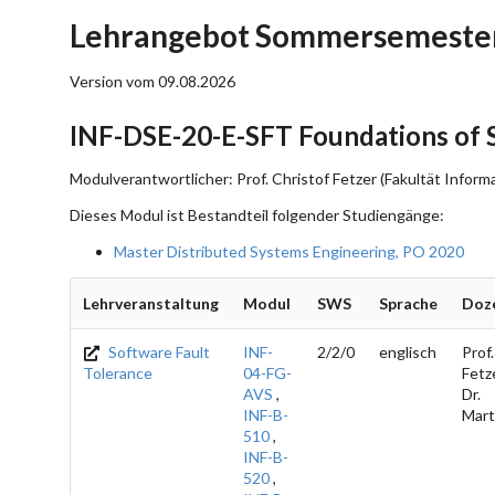
Lehrangebot Sommersemester
Version vom 09.08.2026
INF-DSE-20-E-SFT Foundations of 
Modulverantwortlicher: Prof. Christof Fetzer (Fakultät Informa
Dieses Modul ist Bestandteil folgender Studiengänge:
Master Distributed Systems Engineering, PO 2020
Lehrveranstaltung
Modul
SWS
Sprache
Doz
Software Fault
INF-
2/2/0
englisch
Prof.
Tolerance
04-FG-
Fetze
AVS
,
Dr.
INF-B-
Mart
510
,
INF-B-
520
,