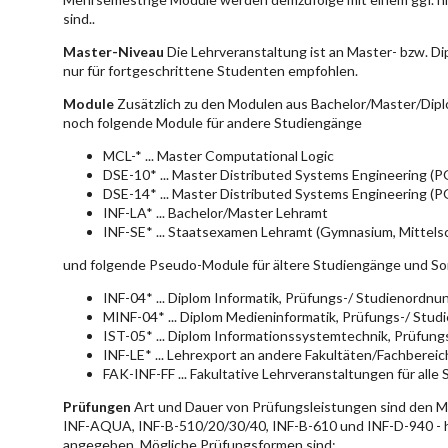
sind..
Master-Niveau
Die Lehrveranstaltung ist an Master- bzw. D
nur für fortgeschrittene Studenten empfohlen.
Module
Zusätzlich zu den Modulen aus Bachelor/Master/Dipl
noch folgende Module für andere Studiengänge
MCL-* ... Master Computational Logic
DSE-10* ... Master Distributed Systems Engineering (
DSE-14* ... Master Distributed Systems Engineering (
INF-LA* ... Bachelor/Master Lehramt
INF-SE* ... Staatsexamen Lehramt (Gymnasium, Mittelsc
und folgende Pseudo-Module für ältere Studiengänge und So
INF-04* ... Diplom Informatik, Prüfungs-/ Studienordn
MINF-04* ... Diplom Medieninformatik, Prüfungs-/ Stu
IST-05* ... Diplom Informationssystemtechnik, Prüfun
INF-LE* ... Lehrexport an andere Fakultäten/Fachberei
FAK-INF-FF ... Fakultative Lehrveranstaltungen für alle
Prüfungen
Art und Dauer von Prüfungsleistungen sind den 
INF-AQUA, INF-B-510/20/30/40, INF-B-610 und INF-D-940 - hie
angegeben. Mögliche Prüfungsformen sind: