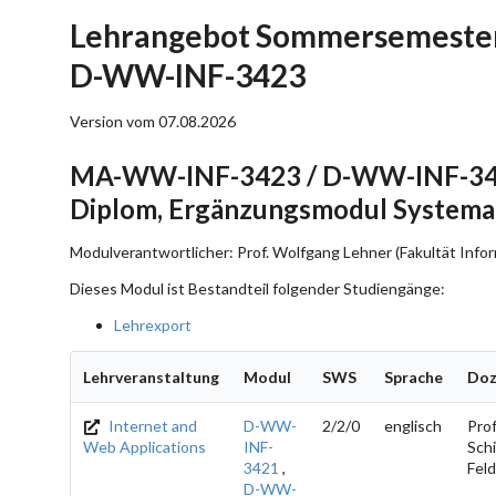
Lehrangebot Sommersemester
D-WW-INF-3423
Version vom 07.08.2026
MA-WW-INF-3423 / D-WW-INF-3423
Diplom, Ergänzungsmodul Systema
Modulverantwortlicher: Prof. Wolfgang Lehner (Fakultät Infor
Dieses Modul ist Bestandteil folgender Studiengänge:
Lehrexport
Lehrveranstaltung
Modul
SWS
Sprache
Doz
Internet and
D-WW-
2/2/0
englisch
Prof
Web Applications
INF-
Schil
3421
,
Fel
D-WW-