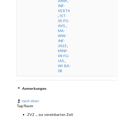
ANW
,
INF-
VERT4
,
IST-
05-FG-
AVS
,
MA-
WW-
INF-
3423
,
MINF-
04-FG-
IAS
,
WI-BA-
08
Anmerkungen
nach oben
Tag/Raum
ZVZ ... zur vereinbarten Zeit