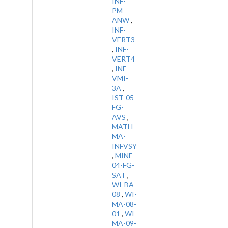
INF-
PM-
ANW
,
INF-
VERT3
,
INF-
VERT4
,
INF-
VMI-
3A
,
IST-05-
FG-
AVS
,
MATH-
MA-
INFVSY
,
MINF-
04-FG-
SAT
,
WI-BA-
08
,
WI-
MA-08-
01
,
WI-
MA-09-