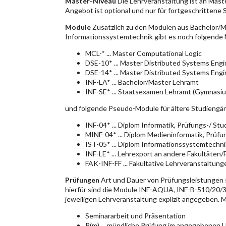
Master-Niveau
Die Lehrveranstaltung ist an Mast
Angebot ist optional und nur für fortgeschrittene
Module
Zusätzlich zu den Modulen aus Bachelor/M
Informationssystemtechnik gibt es noch folgende
MCL-* ... Master Computational Logic
DSE-10* ... Master Distributed Systems Eng
DSE-14* ... Master Distributed Systems Eng
INF-LA* ... Bachelor/Master Lehramt
INF-SE* ... Staatsexamen Lehramt (Gymnasium
und folgende Pseudo-Module für ältere Studiengä
INF-04* ... Diplom Informatik, Prüfungs-/ S
MINF-04* ... Diplom Medieninformatik, Prüf
IST-05* ... Diplom Informationssystemtechn
INF-LE* ... Lehrexport an andere Fakultäten
FAK-INF-FF ... Fakultative Lehrveranstaltunge
Prüfungen
Art und Dauer von Prüfungsleistungen
hierfür sind die Module INF-AQUA, INF-B-510/20/30
jeweiligen Lehrveranstaltung explizit angegeben. 
Seminararbeit und Präsentation
P(m) ... mündliche Prüfung im angegebenen