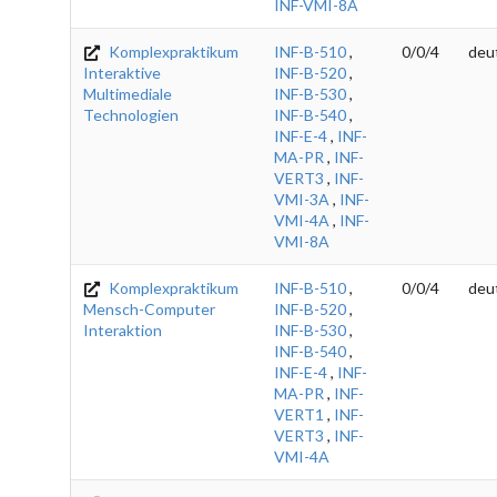
INF-VMI-8A
Komplexpraktikum
INF-B-510
,
0/0/4
deu
Interaktive
INF-B-520
,
Multimediale
INF-B-530
,
Technologien
INF-B-540
,
INF-E-4
,
INF-
MA-PR
,
INF-
VERT3
,
INF-
VMI-3A
,
INF-
VMI-4A
,
INF-
VMI-8A
Komplexpraktikum
INF-B-510
,
0/0/4
deu
Mensch-Computer
INF-B-520
,
Interaktion
INF-B-530
,
INF-B-540
,
INF-E-4
,
INF-
MA-PR
,
INF-
VERT1
,
INF-
VERT3
,
INF-
VMI-4A