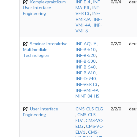
Komplexpraktikum
INF-E-4
,
INF-
0/0/4
deu
User Interface
MA-PR
,
INF-
Engineering
VERT3
,
INF-
VMI-3A
,
INF-
VMI-4A
,
INF-
VMI-6
Seminar Interaktive
INF-AQUA
,
0/2/0
deu
Multimediale
INF-B-510
,
Technologien
INF-B-520
,
INF-B-530
,
INF-B-540
,
INF-B-610
,
INF-D-940
,
INF-VERT3
,
INF-VMI-4A
,
MINF-04-HS
User Interface
CMS-CLS-ELG
2/2/0
deu
Engineering
,
CMS-CLS-
ELV
,
CMS-VC-
ELG
,
CMS-VC-
ELV1
,
CMS-