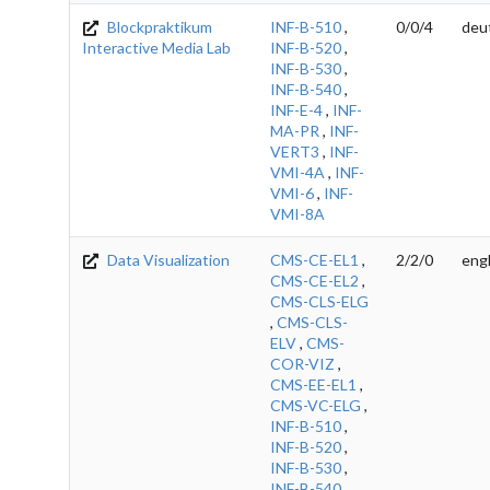
Blockpraktikum
INF-B-510
,
0/0/4
deu
Interactive Media Lab
INF-B-520
,
INF-B-530
,
INF-B-540
,
INF-E-4
,
INF-
MA-PR
,
INF-
VERT3
,
INF-
VMI-4A
,
INF-
VMI-6
,
INF-
VMI-8A
Data Visualization
CMS-CE-EL1
,
2/2/0
engl
CMS-CE-EL2
,
CMS-CLS-ELG
,
CMS-CLS-
ELV
,
CMS-
COR-VIZ
,
CMS-EE-EL1
,
CMS-VC-ELG
,
INF-B-510
,
INF-B-520
,
INF-B-530
,
INF-B-540
,