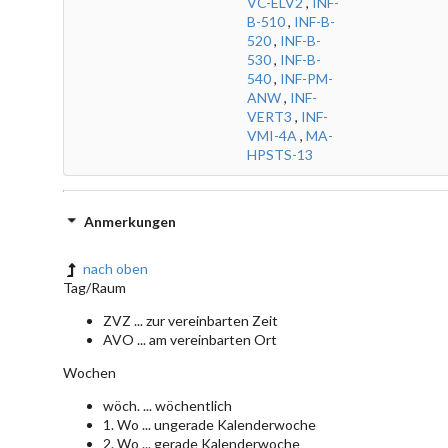
VC-ELV2
,
INF-
B-510
,
INF-B-
520
,
INF-B-
530
,
INF-B-
540
,
INF-PM-
ANW
,
INF-
VERT3
,
INF-
VMI-4A
,
MA-
HPSTS-13
Anmerkungen
nach oben
Tag/Raum
ZVZ ... zur vereinbarten Zeit
AVO ... am vereinbarten Ort
Wochen
wöch. ... wöchentlich
1. Wo ... ungerade Kalenderwoche
2. Wo ... gerade Kalenderwoche