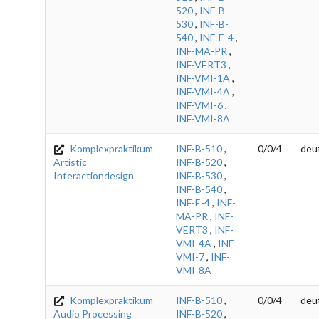
520
,
INF-B-
530
,
INF-B-
540
,
INF-E-4
,
INF-MA-PR
,
INF-VERT3
,
INF-VMI-1A
,
INF-VMI-4A
,
INF-VMI-6
,
INF-VMI-8A
Komplexpraktikum
INF-B-510
,
0/0/4
deu
Artistic
INF-B-520
,
Interactiondesign
INF-B-530
,
INF-B-540
,
INF-E-4
,
INF-
MA-PR
,
INF-
VERT3
,
INF-
VMI-4A
,
INF-
VMI-7
,
INF-
VMI-8A
Komplexpraktikum
INF-B-510
,
0/0/4
deu
Audio Processing
INF-B-520
,