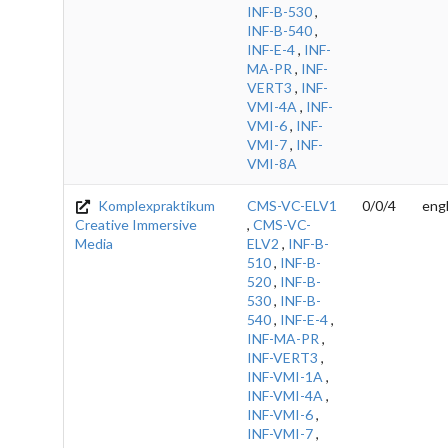
INF-B-530
,
INF-B-540
,
INF-E-4
,
INF-
MA-PR
,
INF-
VERT3
,
INF-
VMI-4A
,
INF-
VMI-6
,
INF-
VMI-7
,
INF-
VMI-8A
Komplexpraktikum
CMS-VC-ELV1
0/0/4
engl
Creative Immersive
,
CMS-VC-
Media
ELV2
,
INF-B-
510
,
INF-B-
520
,
INF-B-
530
,
INF-B-
540
,
INF-E-4
,
INF-MA-PR
,
INF-VERT3
,
INF-VMI-1A
,
INF-VMI-4A
,
INF-VMI-6
,
INF-VMI-7
,