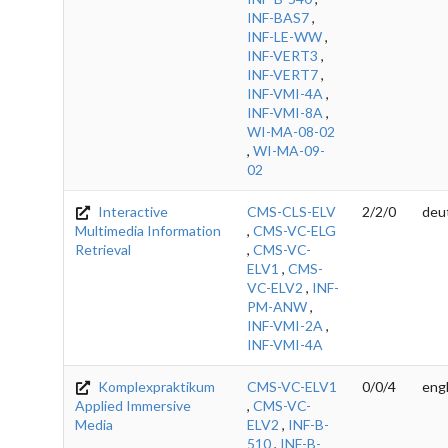
INF-BAS7
,
INF-LE-WW
,
INF-VERT3
,
INF-VERT7
,
INF-VMI-4A
,
INF-VMI-8A
,
WI-MA-08-02
,
WI-MA-09-
02
Interactive
CMS-CLS-ELV
2/2/0
deu
Multimedia Information
,
CMS-VC-ELG
Retrieval
,
CMS-VC-
ELV1
,
CMS-
VC-ELV2
,
INF-
PM-ANW
,
INF-VMI-2A
,
INF-VMI-4A
Komplexpraktikum
CMS-VC-ELV1
0/0/4
engl
Applied Immersive
,
CMS-VC-
Media
ELV2
,
INF-B-
510
,
INF-B-