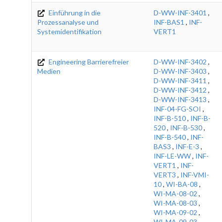
Einführung in die
D-WW-INF-3401
,
Prozessanalyse und
INF-BAS1
,
INF-
Systemidentifikation
VERT1
Engineering Barrierefreier
D-WW-INF-3402
,
Medien
D-WW-INF-3403
,
D-WW-INF-3411
,
D-WW-INF-3412
,
D-WW-INF-3413
,
INF-04-FG-SOI
,
INF-B-510
,
INF-B-
520
,
INF-B-530
,
INF-B-540
,
INF-
BAS3
,
INF-E-3
,
INF-LE-WW
,
INF-
VERT1
,
INF-
VERT3
,
INF-VMI-
10
,
WI-BA-08
,
WI-MA-08-02
,
WI-MA-08-03
,
WI-MA-09-02
,
WI-MA-09-03