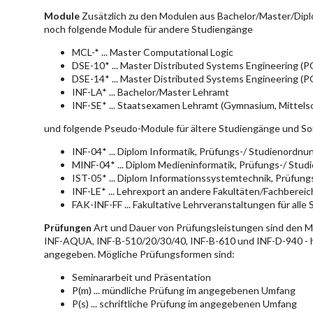
Module
Zusätzlich zu den Modulen aus Bachelor/Master/Dipl
noch folgende Module für andere Studiengänge
MCL-* ... Master Computational Logic
DSE-10* ... Master Distributed Systems Engineering (
DSE-14* ... Master Distributed Systems Engineering (
INF-LA* ... Bachelor/Master Lehramt
INF-SE* ... Staatsexamen Lehramt (Gymnasium, Mittelsc
und folgende Pseudo-Module für ältere Studiengänge und So
INF-04* ... Diplom Informatik, Prüfungs-/ Studienordn
MINF-04* ... Diplom Medieninformatik, Prüfungs-/ Stu
IST-05* ... Diplom Informationssystemtechnik, Prüfun
INF-LE* ... Lehrexport an andere Fakultäten/Fachberei
FAK-INF-FF ... Fakultative Lehrveranstaltungen für alle
Prüfungen
Art und Dauer von Prüfungsleistungen sind den 
INF-AQUA, INF-B-510/20/30/40, INF-B-610 und INF-D-940 - hie
angegeben. Mögliche Prüfungsformen sind:
Seminararbeit und Präsentation
P(m) ... mündliche Prüfung im angegebenen Umfang
P(s) ... schriftliche Prüfung im angegebenen Umfang