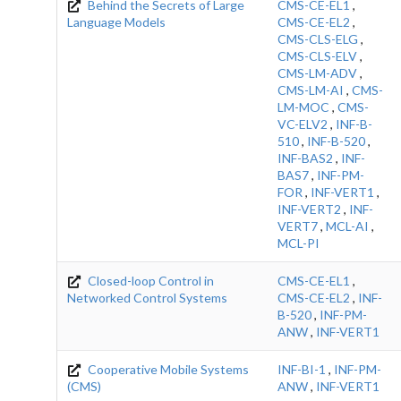
Behind the Secrets of Large
CMS-CE-EL1
,
Language Models
CMS-CE-EL2
,
CMS-CLS-ELG
,
CMS-CLS-ELV
,
CMS-LM-ADV
,
CMS-LM-AI
,
CMS-
LM-MOC
,
CMS-
VC-ELV2
,
INF-B-
510
,
INF-B-520
,
INF-BAS2
,
INF-
BAS7
,
INF-PM-
FOR
,
INF-VERT1
,
INF-VERT2
,
INF-
VERT7
,
MCL-AI
,
MCL-PI
Closed-loop Control in
CMS-CE-EL1
,
Networked Control Systems
CMS-CE-EL2
,
INF-
B-520
,
INF-PM-
ANW
,
INF-VERT1
Cooperative Mobile Systems
INF-BI-1
,
INF-PM-
(CMS)
ANW
,
INF-VERT1