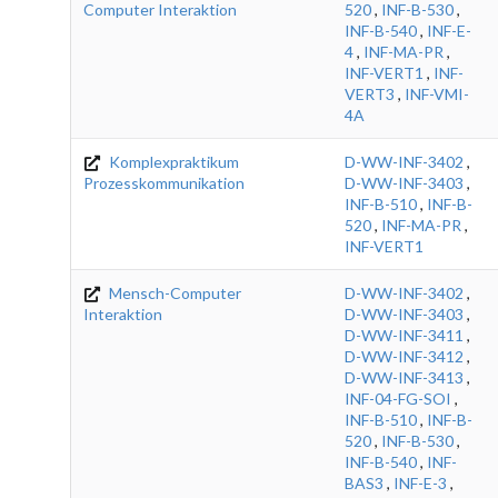
Computer Interaktion
520
,
INF-B-530
,
INF-B-540
,
INF-E-
4
,
INF-MA-PR
,
INF-VERT1
,
INF-
VERT3
,
INF-VMI-
4A
Komplexpraktikum
D-WW-INF-3402
,
Prozesskommunikation
D-WW-INF-3403
,
INF-B-510
,
INF-B-
520
,
INF-MA-PR
,
INF-VERT1
Mensch-Computer
D-WW-INF-3402
,
Interaktion
D-WW-INF-3403
,
D-WW-INF-3411
,
D-WW-INF-3412
,
D-WW-INF-3413
,
INF-04-FG-SOI
,
INF-B-510
,
INF-B-
520
,
INF-B-530
,
INF-B-540
,
INF-
BAS3
,
INF-E-3
,