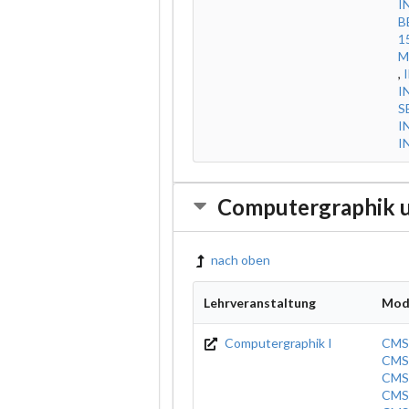
I
B
1
M
,
I
S
I
I
Computergraphik u
nach oben
Lehrveranstaltung
Mod
Computergraphik I
CMS
CMS
CMS
CMS