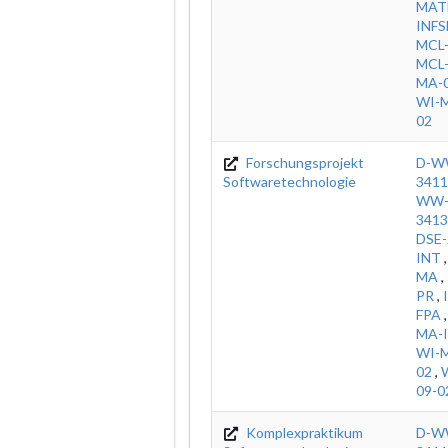
MAT
INFS
MCL
MCL-
MA-0
WI-M
02
Forschungsprojekt
D-W
Softwaretechnologie
3411
WW-
3413
DSE-
INT
MA
,
PR
,
FPA
MA-
WI-M
02
,
09-0
Komplexpraktikum
D-W