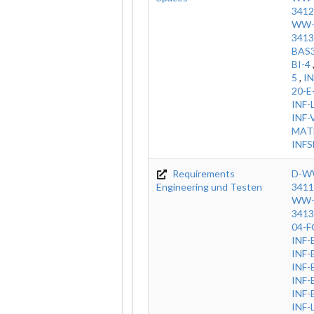
3412
WW-
3413
BAS
BI-4
5
,
IN
20-E
INF-
INF-
MAT
INFS
Requirements
D-W
Engineering und Testen
3411
WW-
3413
04-
INF-
INF-
INF-
INF-
INF-
INF-