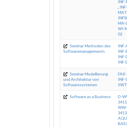
INF
,
INF
MAT
INFS
MA-0
WI-M
02
Seminar Methoden des
INF
Softwaremanagements
INF-
INF-
INF-
Seminar Modellierung
FAK-
und Architektur von
INF-
Softwaresystemen
SWT
Software as a Business
D-W
3411
WW-
3413
AQU
BAS