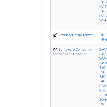
INF-
MAT
INFS
MA-0
WI-M
02
Schlüsselkompetenzen
INF-
INF-
Self-aware Computing
D-W
Systems and Cobotics
3411
WW-
3413
510
520
530
540
BAS
BI-4
5
,
IN
20-E
INF-