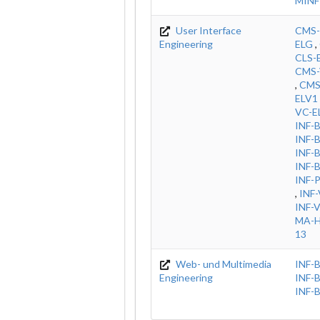
MINF
User Interface
CMS-
Engineering
ELG
,
CLS-
CMS-
,
CMS
ELV1
VC-E
INF-
INF-
INF-
INF-
INF-
,
INF
INF-
MA-H
13
Web- und Multimedia
INF-
Engineering
INF-
INF-