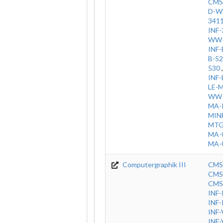
CMS
D-W
341
INF-
WW-
INF-
B-5
530
INF
LE-
WW
MA-
MIN
MT
MA-
MA-
Computergraphik III
CMS
CMS
CMS
INF
INF
INF
INF