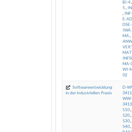
BI-4
5
,
IN
,
INF
E-A
DSE-
IWA
MA
,
AN
VER
MAT
INFS
MA-0
WI-M
02
Softwareentwicklung
D-W
in der industriellen Praxis
3411
WW-
3413
510
520
530
540
BAS