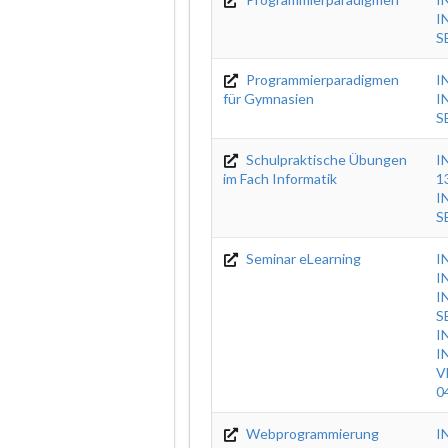
I
S
Programmierparadigmen
I
für Gymnasien
I
S
Schulpraktische Übungen
I
im Fach Informatik
1
I
S
Seminar eLearning
I
I
I
S
I
I
V
0
Webprogrammierung
I