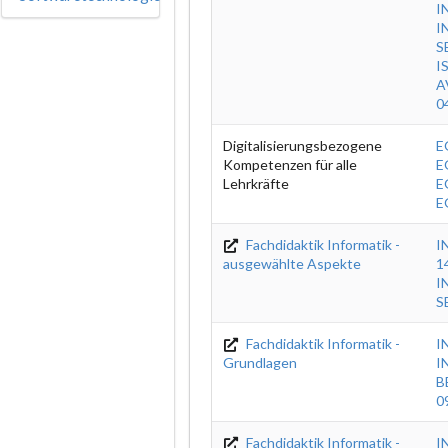
I
I
S
I
A
0
Digitalisierungsbezogene
E
Kompetenzen für alle
E
Lehrkräfte
E
E
Fachdidaktik Informatik -
I
ausgewählte Aspekte
1
I
S
Fachdidaktik Informatik -
I
Grundlagen
I
B
0
Fachdidaktik Informatik -
I