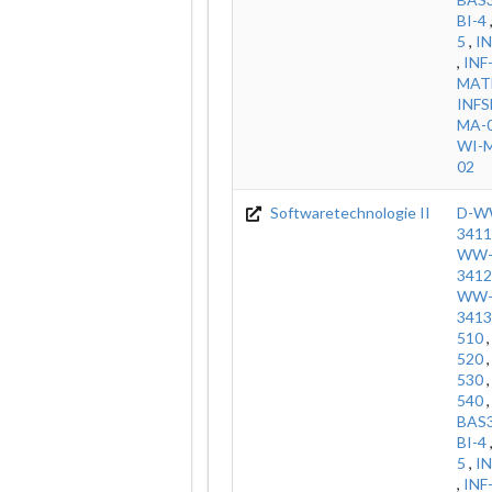
BI-4
5
,
I
,
INF
MAT
INFS
MA-0
WI-M
02
Softwaretechnologie II
D-W
3411
WW-
3412
WW-
3413
510
520
530
540
BAS
BI-4
5
,
I
,
INF