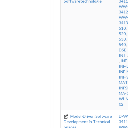
Softwaretechnologie
3411
WW-
3412
WW-
3413
510
520
530
540
DSE-
INT
,
INF
INF
INF-
INF-
MAT
INFS
MA-0
WI-M
02
Model-Driven Software
D-W
Development in Technical
3411
Spaces
WW-