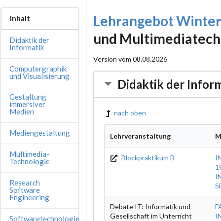
Lehrangebot Winte
Inhalt
und Multimediatech
Didaktik der
Informatik
Version vom 08.08.2026
Computergraphik
und Visualisierung
Didaktik der Infor
Gestaltung
immersiver
Medien
nach oben
Mediengestaltung
Lehrveranstaltung
M
Multimedia-
Blockpraktikum B
I
Technologie
1
I
Research
S
Software
Engineering
Debate IT: Informatik und
F
Gesellschaft im Unterricht
I
Softwaretechnologie