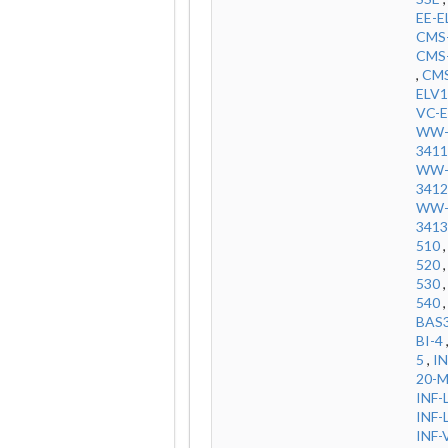
EE-E
CMS-
CMS
,
CMS
ELV1
VC-E
WW-
3411
WW-
3412
WW-
3413
510
520
530
540
BAS
BI-4
5
,
IN
20-M
INF-
INF
INF-