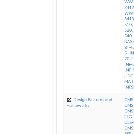
WW-
3412
WW-
3413
510
520
540
BAS
BI-4
5
,
IN
20-E
INF-
INF
,
INF
MAT
INFS
Design Patterns and
CMS
Frameworks
CMS
CMS
ELG
CLS-
CMS
SSE