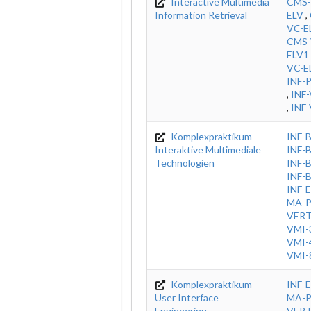
Interactive Multimedia
CMS-
Information Retrieval
ELV
,
VC-E
CMS-
ELV1
VC-E
INF-
,
INF
,
INF
Komplexpraktikum
INF-
Interaktive Multimediale
INF-
Technologien
INF-
INF-
INF-E
MA-
VER
VMI-
VMI-
VMI-
Komplexpraktikum
INF-E
User Interface
MA-
Engineering
VER