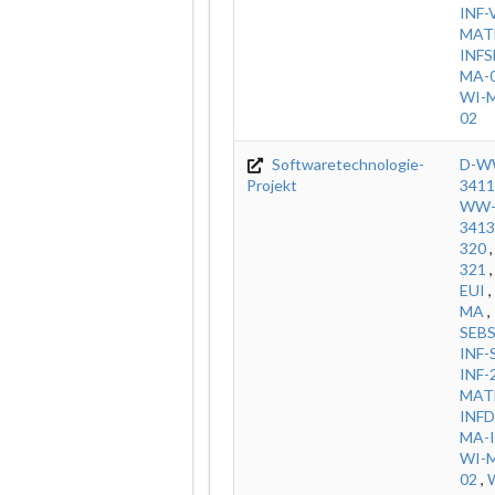
INF-
MAT
INFS
MA-0
WI-M
02
Softwaretechnologie-
D-W
Projekt
3411
WW-
3413
320
321
EUI
,
MA
,
SEBS
INF-
INF-
MAT
INFD
MA-
WI-M
02
,