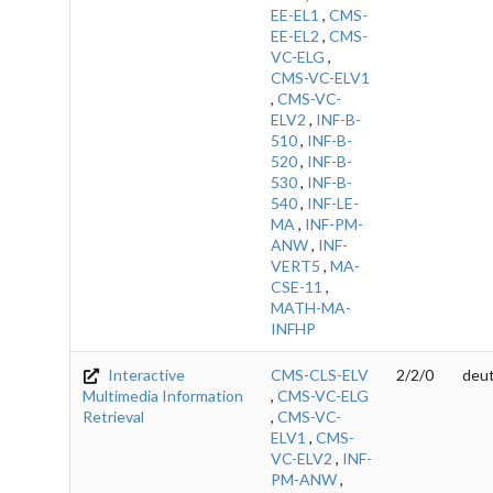
EE-EL1
,
CMS-
EE-EL2
,
CMS-
VC-ELG
,
CMS-VC-ELV1
,
CMS-VC-
ELV2
,
INF-B-
510
,
INF-B-
520
,
INF-B-
530
,
INF-B-
540
,
INF-LE-
MA
,
INF-PM-
ANW
,
INF-
VERT5
,
MA-
CSE-11
,
MATH-MA-
INFHP
Interactive
CMS-CLS-ELV
2/2/0
deut
Multimedia Information
,
CMS-VC-ELG
Retrieval
,
CMS-VC-
ELV1
,
CMS-
VC-ELV2
,
INF-
PM-ANW
,