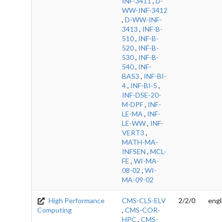
INF-3411
,
D-
WW-INF-3412
,
D-WW-INF-
3413
,
INF-B-
510
,
INF-B-
520
,
INF-B-
530
,
INF-B-
540
,
INF-
BAS3
,
INF-BI-
4
,
INF-BI-5
,
INF-DSE-20-
M-DPF
,
INF-
LE-MA
,
INF-
LE-WW
,
INF-
VERT3
,
MATH-MA-
INFSEN
,
MCL-
FE
,
WI-MA-
08-02
,
WI-
MA-09-02
High Performance
CMS-CLS-ELV
2/2/0
engl
Computing
,
CMS-COR-
HPC
,
CMS-