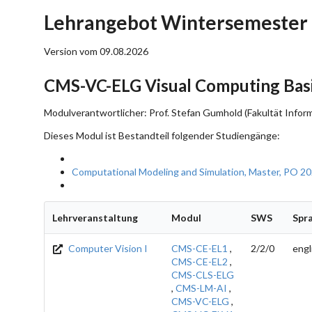
Lehrangebot Wintersemester
Version vom 09.08.2026
CMS-VC-ELG Visual Computing Bas
Modulverantwortlicher: Prof. Stefan Gumhold (Fakultät Inform
Dieses Modul ist Bestandteil folgender Studiengänge:
Computational Modeling and Simulation, Master, PO 2
Lehrveranstaltung
Modul
SWS
Spr
Computer Vision I
CMS-CE-EL1
,
2/2/0
engl
CMS-CE-EL2
,
CMS-CLS-ELG
,
CMS-LM-AI
,
CMS-VC-ELG
,