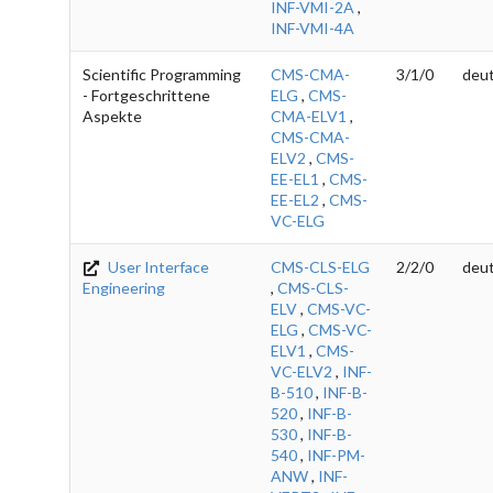
INF-VMI-2A
,
INF-VMI-4A
Scientific Programming
CMS-CMA-
3/1/0
deut
- Fortgeschrittene
ELG
,
CMS-
Aspekte
CMA-ELV1
,
CMS-CMA-
ELV2
,
CMS-
EE-EL1
,
CMS-
EE-EL2
,
CMS-
VC-ELG
User Interface
CMS-CLS-ELG
2/2/0
deut
Engineering
,
CMS-CLS-
ELV
,
CMS-VC-
ELG
,
CMS-VC-
ELV1
,
CMS-
VC-ELV2
,
INF-
B-510
,
INF-B-
520
,
INF-B-
530
,
INF-B-
540
,
INF-PM-
ANW
,
INF-