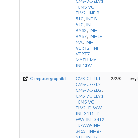
CMS-VC-ELV1
,
CMS-VC-
ELV2
,
INF-B-
510
,
INF-B-
520
,
INF-
BAS2
,
INF-
BAS7
,
INF-LE-
MA
,
INF-
VERT2
,
INF-
VERT7
,
MATH-MA-
INFGDV
Computergraphik I
CMS-CE-EL1
,
2/2/0
engl
CMS-CE-EL2
,
CMS-VC-ELG
,
CMS-VC-ELV1
,
CMS-VC-
ELV2
,
D-WW-
INF-3411
,
D-
WW-INF-3412
,
D-WW-INF-
3413
,
INF-B-
510
,
INF-B-