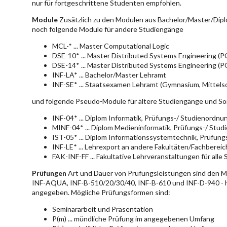
nur für fortgeschrittene Studenten empfohlen.
Module
Zusätzlich zu den Modulen aus Bachelor/Master/Dipl
noch folgende Module für andere Studiengänge
MCL-* ... Master Computational Logic
DSE-10* ... Master Distributed Systems Engineering (
DSE-14* ... Master Distributed Systems Engineering (
INF-LA* ... Bachelor/Master Lehramt
INF-SE* ... Staatsexamen Lehramt (Gymnasium, Mittelsc
und folgende Pseudo-Module für ältere Studiengänge und So
INF-04* ... Diplom Informatik, Prüfungs-/ Studienordn
MINF-04* ... Diplom Medieninformatik, Prüfungs-/ Stu
IST-05* ... Diplom Informationssystemtechnik, Prüfun
INF-LE* ... Lehrexport an andere Fakultäten/Fachberei
FAK-INF-FF ... Fakultative Lehrveranstaltungen für alle
Prüfungen
Art und Dauer von Prüfungsleistungen sind den 
INF-AQUA, INF-B-510/20/30/40, INF-B-610 und INF-D-940 - hie
angegeben. Mögliche Prüfungsformen sind:
Seminararbeit und Präsentation
P(m) ... mündliche Prüfung im angegebenen Umfang