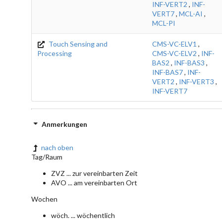
INF-VERT2
,
INF-
VERT7
,
MCL-AI
,
MCL-PI
Touch Sensing and
CMS-VC-ELV1
,
Processing
CMS-VC-ELV2
,
INF-
BAS2
,
INF-BAS3
,
INF-BAS7
,
INF-
VERT2
,
INF-VERT3
,
INF-VERT7
Anmerkungen
nach oben
Tag/Raum
ZVZ ... zur vereinbarten Zeit
AVO ... am vereinbarten Ort
Wochen
wöch. ... wöchentlich