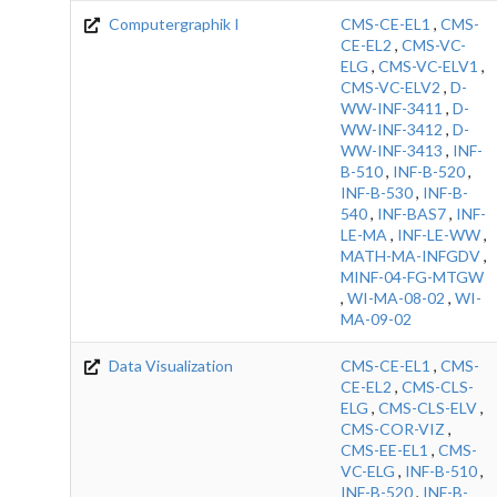
Computergraphik I
CMS-CE-EL1
,
CMS-
CE-EL2
,
CMS-VC-
ELG
,
CMS-VC-ELV1
,
CMS-VC-ELV2
,
D-
WW-INF-3411
,
D-
WW-INF-3412
,
D-
WW-INF-3413
,
INF-
B-510
,
INF-B-520
,
INF-B-530
,
INF-B-
540
,
INF-BAS7
,
INF-
LE-MA
,
INF-LE-WW
,
MATH-MA-INFGDV
,
MINF-04-FG-MTGW
,
WI-MA-08-02
,
WI-
MA-09-02
Data Visualization
CMS-CE-EL1
,
CMS-
CE-EL2
,
CMS-CLS-
ELG
,
CMS-CLS-ELV
,
CMS-COR-VIZ
,
CMS-EE-EL1
,
CMS-
VC-ELG
,
INF-B-510
,
INF-B-520
,
INF-B-