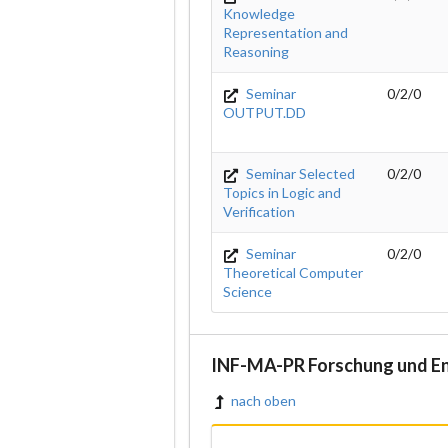
Knowledge
Representation and
Reasoning
Seminar
0/2/0
OUTPUT.DD
Seminar Selected
0/2/0
Topics in Logic and
Verification
Seminar
0/2/0
Theoretical Computer
Science
INF-MA-PR Forschung und Ent
nach oben