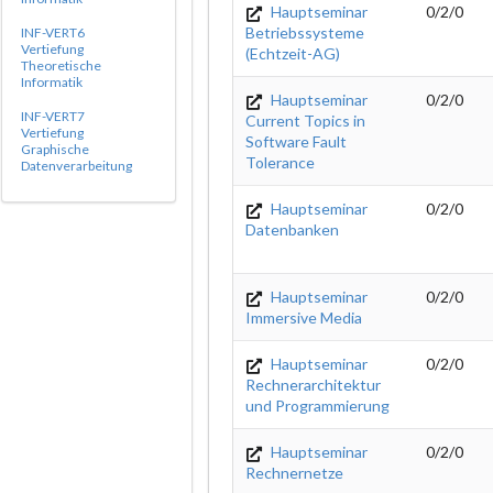
Hauptseminar
0/2/0
Betriebssysteme
INF-VERT6
Vertiefung
(Echtzeit-AG)
Theoretische
Informatik
Hauptseminar
0/2/0
INF-VERT7
Current Topics in
Vertiefung
Software Fault
Graphische
Tolerance
Datenverarbeitung
Hauptseminar
0/2/0
Datenbanken
Hauptseminar
0/2/0
Immersive Media
Hauptseminar
0/2/0
Rechnerarchitektur
und Programmierung
Hauptseminar
0/2/0
Rechnernetze