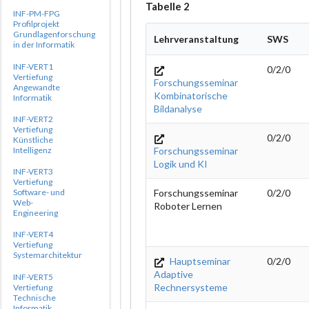
Tabelle 2
INF-PM-FPG
Profilprojekt
Grundlagenforschung
Lehrveranstaltung
SWS
in der Informatik
INF-VERT1
0/2/0
Vertiefung
Forschungsseminar
Angewandte
Kombinatorische
Informatik
Bildanalyse
INF-VERT2
Vertiefung
0/2/0
Künstliche
Intelligenz
Forschungsseminar
Logik und KI
INF-VERT3
Vertiefung
Forschungsseminar
0/2/0
Software- und
Web-
Roboter Lernen
Engineering
INF-VERT4
Vertiefung
Systemarchitektur
Hauptseminar
0/2/0
Adaptive
INF-VERT5
Rechnersysteme
Vertiefung
Technische
Informatik