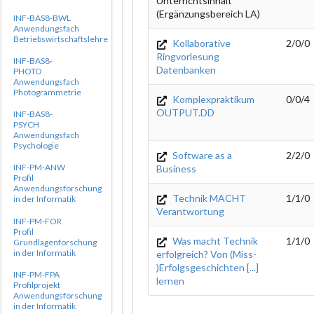
Unterrichtsinhalt
(Ergänzungsbereich LA)
INF-BAS8-BWL
Anwendungsfach
Betriebswirtschaftslehre
Kollaborative
2/0/0
Ringvorlesung
INF-BAS8-
Datenbanken
PHOTO
Anwendungsfach
Photogrammetrie
Komplexpraktikum
0/0/4
OUTPUT.DD
INF-BAS8-
PSYCH
Anwendungsfach
Psychologie
Software as a
2/2/0
INF-PM-ANW
Business
Profil
Anwendungsforschung
Technik MACHT
1/1/0
in der Informatik
Verantwortung
INF-PM-FOR
Profil
Was macht Technik
1/1/0
Grundlagenforschung
in der Informatik
erfolgreich? Von (Miss-
)Erfolgsgeschichten [...]
INF-PM-FPA
lernen
Profilprojekt
Anwendungsforschung
in der Informatik