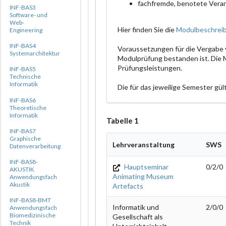
fachfremde, benotete Vera
INF-BAS3
Software- und
Web-
Hier finden Sie die
Modulbeschrei
Engineering
INF-BAS4
Voraussetzungen für die Vergabe
Systemarchitektur
Modulprüfung bestanden ist. Di
Prüfungsleistungen.
INF-BAS5
Technische
Informatik
Die für das jeweilige Semester gü
INF-BAS6
Theoretische
Informatik
Tabelle 1
INF-BAS7
Graphische
Lehrveranstaltung
SWS
Datenverarbeitung
INF-BAS8-
Hauptseminar
0/2/0
AKUSTIK
Animating Museum
Anwendungsfach
Akustik
Artefacts
INF-BAS8-BMT
Informatik und
2/0/0
Anwendungsfach
Biomedizinische
Gesellschaft als
Technik