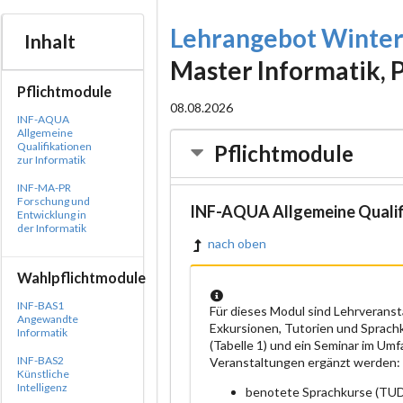
Lehrangebot Winte
Inhalt
Master Informatik, 
Pflichtmodule
08.08.2026
INF-AQUA
Allgemeine
Qualifikationen
Pflichtmodule
zur Informatik
INF-MA-PR
Forschung und
INF-AQUA Allgemeine Qualifi
Entwicklung in
der Informatik
nach oben
Wahlpflichtmodule
INF-BAS1
Für dieses Modul sind Lehrverans
Angewandte
Exkursionen, Tutorien und Sprach
Informatik
(Tabelle 1) und ein Seminar im Umf
INF-BAS2
Veranstaltungen ergänzt werden:
Künstliche
Intelligenz
benotete Sprachkurse (TU