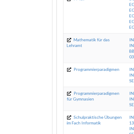
EG
EG
EG
E
E
Mathematik für das
IN
Lehramt
IN
BB
03
Programmierparadigmen
IN
IN
SE
Programmierparadigmen
I
für Gymnasien
IN
SE
Schulpraktische Übungen
IN
im Fach Informatik
13
IN