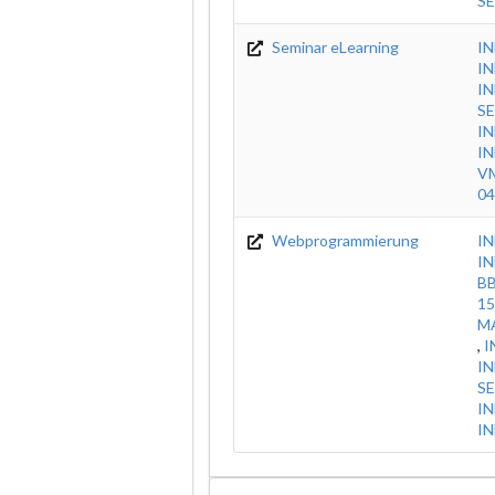
SE
Seminar eLearning
IN
I
IN
SE
IN
IN
VM
04
Webprogrammierung
IN
IN
BB
15
M
,
I
IN
SE
IN
IN