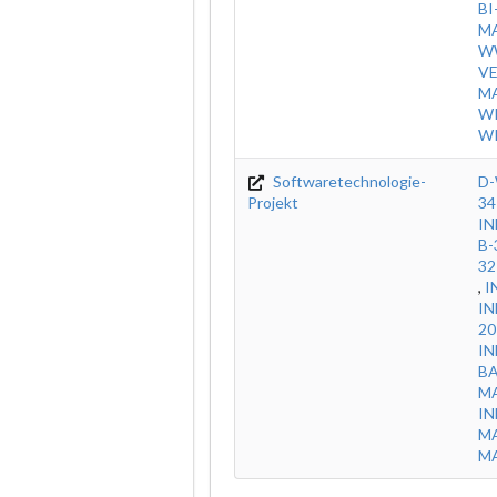
BI
M
W
V
MA
WI
WI
Softwaretechnologie-
D-
Projekt
34
IN
B-
32
,
I
IN
20
IN
BA
M
IN
MA
MA