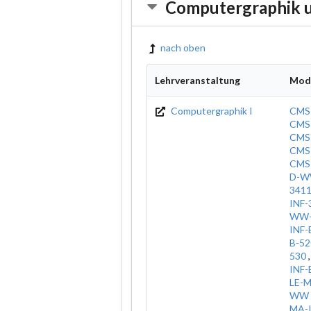
Computergraphik u
nach oben
Lehrveranstaltung
Mod
Computergraphik I
CMS
CMS
CMS
CMS
CMS
D-W
341
INF-
WW-
INF-
B-52
530
INF-
LE-
WW
MA-