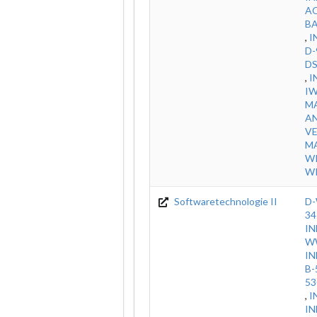
A
B
,
I
D-
DS
,
I
I
M
A
V
MA
WI
WI
Softwaretechnologie II
D-
34
IN
WW
IN
B-
53
,
I
IN