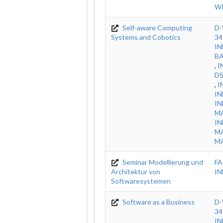
WI
Self-aware Computing
D-
Systems and Cobotics
34
IN
B
,
I
DS
,
I
I
IN
M
IN
MA
MA
Seminar Modellierung und
FA
Architektur von
IN
Softwaresystemen
Software as a Business
D-
34
IN