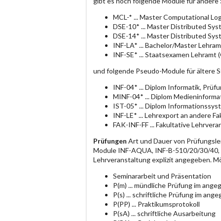
gibt es noch folgende Module für andere
MCL-* ... Master Computational Log
DSE-10* ... Master Distributed Sy
DSE-14* ... Master Distributed Sy
INF-LA* ... Bachelor/Master Lehram
INF-SE* ... Staatsexamen Lehramt 
und folgende Pseudo-Module für ältere 
INF-04* ... Diplom Informatik, Prü
MINF-04* ... Diplom Medieninforma
IST-05* ... Diplom Informationssy
INF-LE* ... Lehrexport an andere F
FAK-INF-FF ... Fakultative Lehrvera
Prüfungen
Art und Dauer von Prüfungsle
Module INF-AQUA, INF-B-510/20/30/40, IN
Lehrveranstaltung explizit angegeben. M
Seminararbeit und Präsentation
P(m) ... mündliche Prüfung im an
P(s) ... schriftliche Prüfung im a
P(PP) ... Praktikumsprotokoll
P(sA) ... schriftliche Ausarbeitung