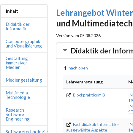
Lehrangebot Winte
Inhalt
und Multimediatech
Didaktik der
Informatik
Version vom 05.08.2026
Computergraphik
und Visualisierung
Didaktik der Infor
Gestaltung
immersiver
Medien
nach oben
Mediengestaltung
Lehrveranstaltung
M
Multimedia-
Blockpraktikum B
IN
Technologie
19
IN
Research
SE
Software
Engineering
Fachdidaktik Informatik -
IN
ausgewählte Aspekte
14
Softwaretechnologie