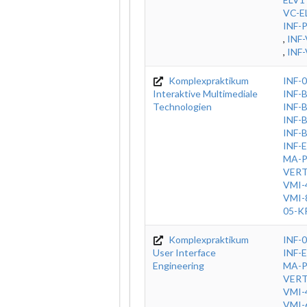
VC-E
INF-
,
INF
,
INF
Komplexpraktikum
INF-
Interaktive Multimediale
INF-
Technologien
INF-
INF-
INF-
INF-E
MA-
VER
VMI-
VMI-
05-K
Komplexpraktikum
INF-
User Interface
INF-E
Engineering
MA-
VER
VMI-
VMI-