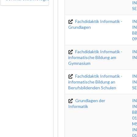
IN
SE
Fachdidaktik Informatik -
IN
Grundlagen
IN
BB
09
Fachdidaktik Informatik -
IN
informatische Bildung am
IN
Gymnasium
Fachdidaktik Informatik -
I
informatische Bildung an
IN
Berufsbildenden Schulen
SE
Grundlagen der
I
Informatik
IN
BB
01
MS
IN
01