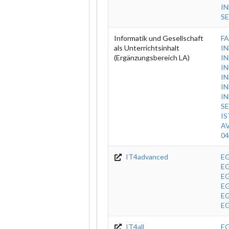
IN
SE
Informatik und Gesellschaft
FA
als Unterrichtsinhalt
I
(Ergänzungsbereich LA)
IN
IN
IN
IN
IN
SE
IS
A
04
IT4advanced
EG
EG
EG
EG
E
E
IT4all
EG