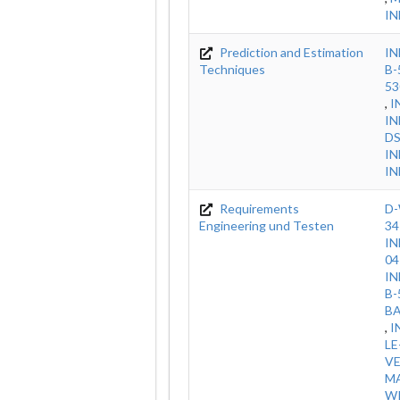
IN
Prediction and Estimation
IN
Techniques
B-
53
,
I
IN
DS
I
IN
Requirements
D-
Engineering und Testen
34
IN
04
IN
B-
B
,
I
LE
V
MA
WI