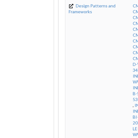
Design Patterns and
CM
Frameworks
CM
CM
CM
C
CM
CM
CM
CM
CM
D-
34
IN
WW
IN
B-
53
,
I
IN
BI
20
LE
W