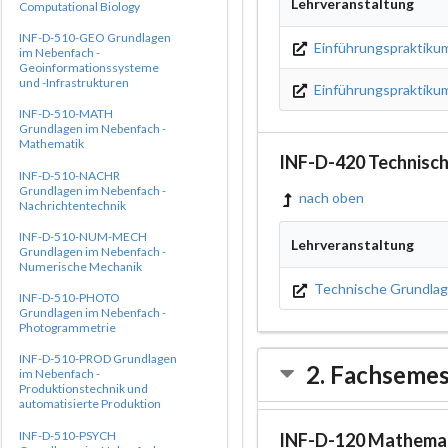
Lehrveranstaltung
Computational Biology
INF-D-510-GEO Grundlagen
Einführungspraktiku
im Nebenfach -
Geoinformationssysteme
und -Infrastrukturen
Einführungspraktikum
INF-D-510-MATH
Grundlagen im Nebenfach -
Mathematik
INF-D-420 Technisc
INF-D-510-NACHR
Grundlagen im Nebenfach -
nach oben
Nachrichtentechnik
INF-D-510-NUM-MECH
Lehrveranstaltung
Grundlagen im Nebenfach -
Numerische Mechanik
Technische Grundlage
INF-D-510-PHOTO
Grundlagen im Nebenfach -
Photogrammetrie
INF-D-510-PROD Grundlagen
2. Fachsemes
im Nebenfach -
Produktionstechnik und
automatisierte Produktion
INF-D-510-PSYCH
INF-D-120 Mathemat