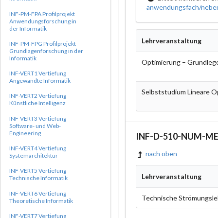
anwendungsfach/neben
INF-PM-FPA Profilprojekt
Anwendungsforschung in
der Informatik
Lehrveranstaltung
INF-PM-FPG Profilprojekt
Grundlagenforschung in der
Informatik
Optimierung – Grundle
INF-VERT1 Vertiefung
Angewandte Informatik
Selbststudium Lineare O
INF-VERT2 Vertiefung
Künstliche Intelligenz
INF-VERT3 Vertiefung
Software- und Web-
Engineering
INF-D-510-NUM-MEC
INF-VERT4 Vertiefung
nach oben
Systemarchitektur
INF-VERT5 Vertiefung
Lehrveranstaltung
Technische Informatik
INF-VERT6 Vertiefung
Technische Strömungsle
Theoretische Informatik
INF-VERT7 Vertiefung