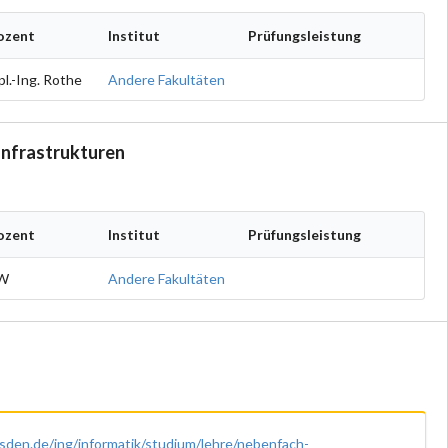
ozent
Institut
Prüfungsleistung
pl.-Ing. Rothe
Andere Fakultäten
Infrastrukturen
ozent
Institut
Prüfungsleistung
W
Andere Fakultäten
esden.de/ing/informatik/studium/lehre/nebenfach-