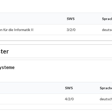
SWS
Sprac
für die Informatik II
3/2/0
deuts
ter
Systeme
SWS
Sprach
4/2/0
deutsc