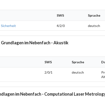
SWS
Sprache
Sicherheit
4/2/0
deutsch
Grundlagen im Nebenfach - Akustik
SWS
Sprache
D
2/0/1
deutsch
Pr
Al
dlagen im Nebenfach - Computational Laser Metrolog