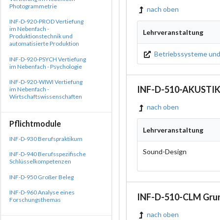
Photogrammetrie
nach oben
INF-D-920-PROD Vertiefung
im Nebenfach -
Lehrveranstaltung
Produktionstechnik und
automatisierte Produktion
Betriebssysteme und 
INF-D-920-PSYCH Vertiefung
im Nebenfach - Psychologie
INF-D-920-WIWI Vertiefung
INF-D-510-AKUSTIK 
im Nebenfach -
Wirtschaftswissenschaften
nach oben
Pflichtmodule
Lehrveranstaltung
INF-D-930 Berufspraktikum
Sound-Design
INF-D-940 Berufsspezifische
Schlüsselkompetenzen
INF-D-950 Großer Beleg
INF-D-960 Analyse eines
INF-D-510-CLM Grun
Forschungsthemas
nach oben