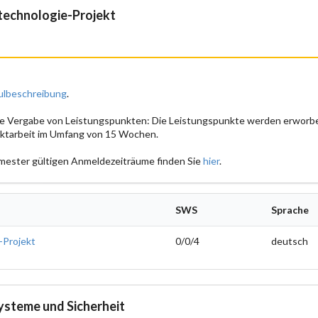
technologie-Projekt
lbeschreibung
.
ie Vergabe von Leistungspunkten: Die Leistungspunkte werden erworbe
ektarbeit im Umfang von 15 Wochen.
Semester gültigen Anmeldezeiträume finden Sie
hier
.
SWS
Sprache
-Projekt
0/0/4
deutsch
ysteme und Sicherheit