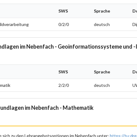
SWS
Sprache
D
ildverarbeitung
0/2/0
deutsch
Di
dlagen im Nebenfach - Geoinformationssysteme und -
SWS
Sprache
D
rmatik
2/2/0
deutsch
U
ndlagen im Nebenfach - Mathematik
ie sich zu den Lehrangebotsoptionen im Nebenfach unter:
https://tu-dr