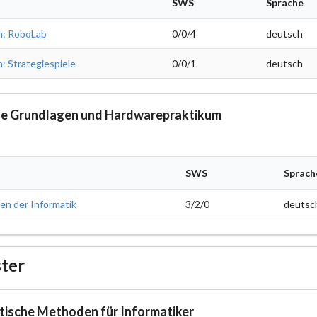
SWS
Sprache
m: RoboLab
0/0/4
deutsch
: Strategiespiele
0/0/1
deutsch
he Grundlagen und Hardwarepraktikum
SWS
Sprach
n der Informatik
3/2/0
deutsc
ter
ische Methoden für Informatiker