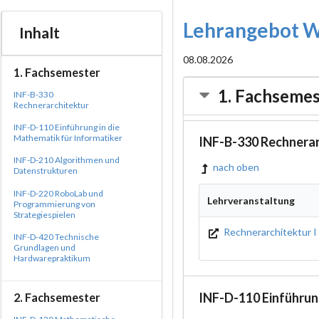
Lehrangebot W
Inhalt
08.08.2026
1. Fachsemester
1. Fachsemes
INF-B-330
Rechnerarchitektur
INF-D-110 Einführung in die
Mathematik für Informatiker
INF-B-330 Rechnerar
INF-D-210 Algorithmen und
nach oben
Datenstrukturen
INF-D-220 RoboLab und
Lehrveranstaltung
Programmierung von
Strategiespielen
Rechnerarchitektur I
INF-D-420 Technische
Grundlagen und
Hardwarepraktikum
INF-D-110 Einführung
2. Fachsemester