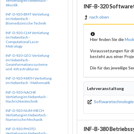
Vertiefung im Nebenfach -
Akustik
INF-B-320 Software
INF-D-920-BMT Vertiefung
nach oben
im Nebenfach -
Biomedizinische Technik
INF-D-920-CLM Vertiefung
im Nebenfach -
Hier finden Sie die
Modu
Computational Laser
Metrology
Voraussetzungen für d
INF-D-920-GEO Vertiefung
besteht aus einer Proj
im Nebenfach -
Geoinformationssysteme
Die für das jeweilige 
und -Infrastrukturen
INF-D-920-MATH Vertiefung
im Nebenfach - Mathematik
Lehrveranstaltung
INF-D-920-NACHR
Vertiefung im Nebenfach -
Softwaretechnologie
Nachrichtentechnik
INF-D-920-NUM-MECH
Vertiefung im Nebenfach -
Numerische Mechanik
INF-B-380 Betriebss
INF-D-920-PHOTO
Vertiefung im Nebenfach -