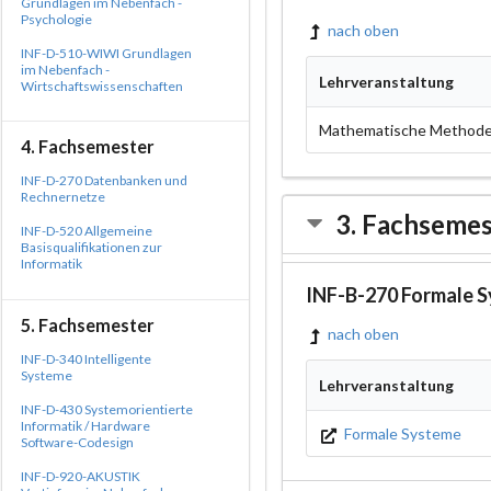
Grundlagen im Nebenfach -
Psychologie
nach oben
INF-D-510-WIWI Grundlagen
im Nebenfach -
Lehrveranstaltung
Wirtschaftswissenschaften
Mathematische Methoden 
4. Fachsemester
INF-D-270 Datenbanken und
Rechnernetze
3. Fachsemes
INF-D-520 Allgemeine
Basisqualifikationen zur
Informatik
INF-B-270 Formale 
5. Fachsemester
nach oben
INF-D-340 Intelligente
Systeme
Lehrveranstaltung
INF-D-430 Systemorientierte
Informatik / Hardware
Formale Systeme
Software-Codesign
INF-D-920-AKUSTIK