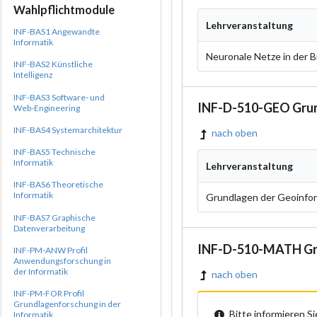
Wahlpflichtmodule
Lehrveranstaltung
INF-BAS1 Angewandte
Informatik
Neuronale Netze in der B
INF-BAS2 Künstliche
Intelligenz
INF-BAS3 Software- und
INF-D-510-GEO Grun
Web-Engineering
INF-BAS4 Systemarchitektur
nach oben
INF-BAS5 Technische
Informatik
Lehrveranstaltung
INF-BAS6 Theoretische
Informatik
Grundlagen der Geoinfo
INF-BAS7 Graphische
Datenverarbeitung
INF-D-510-MATH Gru
INF-PM-ANW Profil
Anwendungsforschung in
der Informatik
nach oben
INF-PM-FOR Profil
Grundlagenforschung in der
Bitte informieren S
Informatik