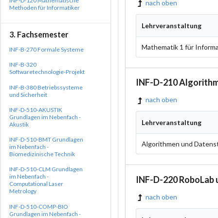
INF-D-120 Mathematische
nach oben
Methoden für Informatiker
Lehrveranstaltung
3. Fachsemester
Mathematik 1 für Informa
INF-B-270 Formale Systeme
INF-B-320
Softwaretechnologie-Projekt
INF-D-210 Algorith
INF-B-380 Betriebssysteme
und Sicherheit
nach oben
INF-D-510-AKUSTIK
Grundlagen im Nebenfach -
Lehrveranstaltung
Akustik
INF-D-510-BMT Grundlagen
Algorithmen und Datens
im Nebenfach -
Biomedizinische Technik
INF-D-510-CLM Grundlagen
im Nebenfach -
INF-D-220 RoboLab 
Computational Laser
Metrology
nach oben
INF-D-510-COMP-BIO
Grundlagen im Nebenfach -