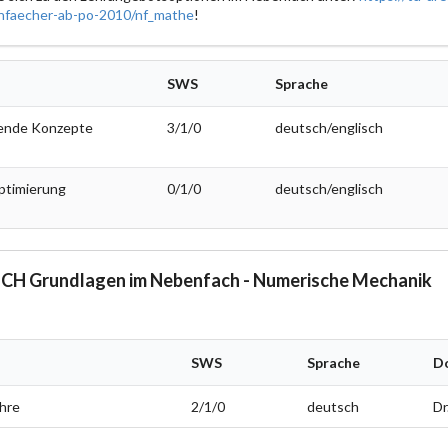
faecher-ab-po-2010/nf_mathe
!
SWS
Sprache
gende Konzepte
3/1/0
deutsch/englisch
ptimierung
0/1/0
deutsch/englisch
H Grundlagen im Nebenfach - Numerische Mechanik
SWS
Sprache
D
hre
2/1/0
deutsch
Dr