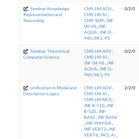
Seminar Knowledge
CMS-LM-ADV
,
0/2/0
Representation and
CMS-LM-AI
,
Reasoning
CMS-SEM
,
INF-
04-HS
,
INF-
AQUA
,
INF-D-
940
,
MCL-PS
Seminar Theoretical
CMS-LM-ADV
,
0/2/0
Computer Science
CMS-LM-AI
,
INF-04-HS
,
INF-
AQUA
,
INF-D-
940
,
MCL-PS
Unification in Modal and
CMS-LM-ADV
,
2/2/0
Description Logics
CMS-LM-AI
,
CMS-LM-MOC
,
INF-B-510
,
INF-
B-520
,
INF-
BAS2
,
INF-BAS6
,
INF-PM-FOR
,
INF-VERT2
,
INF-
VERT6
,
MCL-AI
,