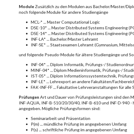
Module
Zusätzlich zu den Modulen aus Bachelor/Master/Dipl
noch folgende Module für andere Studiengänge
MCL-* ... Master Computational Logic
DSE-10* ... Master Distributed Systems Engineering (
DSE-14* ... Master Distributed Systems Engineering (
INF-LA* ... Bachelor/Master Lehramt
INF-SE* ... Staatsexamen Lehramt (Gymnasium, Mittelsc
und folgende Pseudo-Module für ältere Studiengänge und So
INF-04* ... Diplom Informatik, Prüfungs-/ Studienordn
MINF-04* ... Diplom Medieninformatik, Prüfungs-/ Stu
IST-05* ... Diplom Informationssystemtechnik, Prüfun
INF-LE* ... Lehrexport an andere Fakultäten/Fachberei
FAK-INF-FF ... Fakultative Lehrveranstaltungen für alle
Prüfungen
Art und Dauer von Prüfungsleistungen sind den 
INF-AQUA, INF-B-510/20/30/40, INF-B-610 und INF-D-940 - hie
angegeben. Mögliche Prüfungsformen sind:
Seminararbeit und Präsentation
P(m) ... mündliche Prüfung im angegebenen Umfang
P(s) ... schriftliche Prüfung im angegebenen Umfang