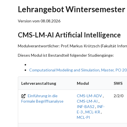
Lehrangebot Wintersemester
Version vom 08.08.2026
CMS-LM-AI Artificial Intelligence
Modulverantwortlicher: Prof. Markus Krötzsch (Fakultät Infor
Dieses Modul ist Bestandteil folgender Studiengänge:
Computational Modeling and Simulation, Master, PO 2
Lehrveranstaltung
Modul
SWS
Einführung in die
CMS-LM-ADV
,
2/2/0
Formale Begriffsanalyse
CMS-LM-AI
,
INF-BAS2
,
INF-
E-3
,
MCL-KR
,
MCL-PI