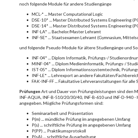
noch folgende Module für andere Studiengänge
MCL-* ... Master Computational Logic
DSE-10* ... Master Distributed Systems Engineering (
DSE-14* ... Master Distributed Systems Engineering (
INF-LA* ... Bachelor/Master Lehramt
INF-SE* ... Staatsexamen Lehramt (Gymnasium, Mittelsc
und folgende Pseudo-Module für ältere Studiengänge und So
INF-04* ... Diplom Informatik, Prüfungs-/ Studienordn
MINF-04* ... Diplom Medieninformatik, Prüfungs-/ Stu
IST-05* ... Diplom Informationssystemtechnik, Prüfun
INF-LE* ... Lehrexport an andere Fakultäten/Fachberei
FAK-INF-FF ... Fakultative Lehrveranstaltungen für alle
Prüfungen
Art und Dauer von Prüfungsleistungen sind den 
INF-AQUA, INF-B-510/20/30/40, INF-B-610 und INF-D-940 - hie
angegeben. Mögliche Prüfungsformen sind:
Seminararbeit und Präsentation
P(m) ... mündliche Prüfung im angegebenen Umfang
P(s) ... schriftliche Prüfung im angegebenen Umfang
P(PP) ... Praktikumsprotokoll
P(sA) ... schriftliche Ausarbeitung