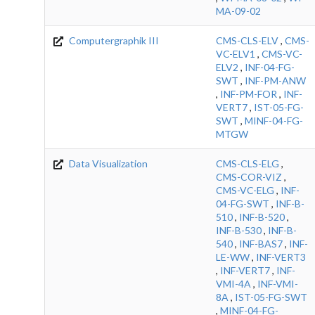
MA-09-02
Computergraphik III
CMS-CLS-ELV
,
CMS-
VC-ELV1
,
CMS-VC-
ELV2
,
INF-04-FG-
SWT
,
INF-PM-ANW
,
INF-PM-FOR
,
INF-
VERT7
,
IST-05-FG-
SWT
,
MINF-04-FG-
MTGW
Data Visualization
CMS-CLS-ELG
,
CMS-COR-VIZ
,
CMS-VC-ELG
,
INF-
04-FG-SWT
,
INF-B-
510
,
INF-B-520
,
INF-B-530
,
INF-B-
540
,
INF-BAS7
,
INF-
LE-WW
,
INF-VERT3
,
INF-VERT7
,
INF-
VMI-4A
,
INF-VMI-
8A
,
IST-05-FG-SWT
,
MINF-04-FG-