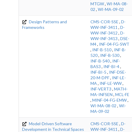
MTGW
,
WI-MA-08-
02
,
WI-MA-09-02
Design Patterns and
CMS-COR-SSE
,
D-
Frameworks
WW-INF-3411
,
D-
WW-INF-3412
,
D-
WW-INF-3413
,
DSE-
M4
,
INF-04-FG-SWT
,
INF-B-510
,
INF-B-
520
,
INF-B-530
,
INF-B-540
,
INF-
BAS3
,
INF-BI-4
,
INF-BI-5
,
INF-DSE-
20-M-DPF
,
INF-LE-
MA
,
INF-LE-WW
,
INF-VERT3
,
MATH-
MA-INFSEN
,
MCL-FE
,
MINF-04-FG-EMW
,
WI-MA-08-02
,
WI-
MA-09-02
Model-Driven Software
CMS-COR-SSE
,
D-
Development in Technical Spaces
WW-INF-3411
,
D-