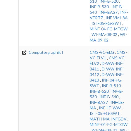
510
,
INF-B-520
,
INF-B-530
,
INF-B-
540
,
INF-BAS7
,
INF-
VERT7
,
INF-VMI-8A
,
IST-05-FG-SWT
,
MINF-04-FG-MTGW
,
WI-MA-08-02
,
WI-
MA-09-02
Computergraphik I
CMS-VC-ELG
,
CMS-
VC-ELV1
,
CMS-VC-
ELV2
,
D-WW-INF-
3411
,
D-WW-INF-
3412
,
D-WW-INF-
3413
,
INF-04-FG-
SWT
,
INF-B-510
,
INF-B-520
,
INF-B-
530
,
INF-B-540
,
INF-BAS7
,
INF-LE-
MA
,
INF-LE-WW
,
IST-05-FG-SWT
,
MATH-MA-INFGDV
,
MINF-04-FG-MTGW
,
WI-MA-08-02
,
WI-