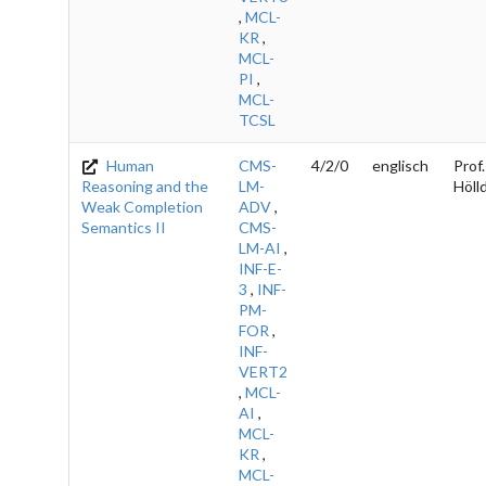
,
MCL-
KR
,
MCL-
PI
,
MCL-
TCSL
Human
CMS-
4/2/0
englisch
Prof.
Reasoning and the
LM-
Höll
Weak Completion
ADV
,
Semantics II
CMS-
LM-AI
,
INF-E-
3
,
INF-
PM-
FOR
,
INF-
VERT2
,
MCL-
AI
,
MCL-
KR
,
MCL-