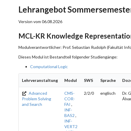
Lehrangebot Sommersemester
Version vom 06.08.2026
MCL-KR Knowledge Representatio
Modulverantwortlicher: Prof. Sebastian Rudolph (Fakultät Inf
Dieses Modul ist Bestandteil folgender Studiengänge:
Computational Logic
Lehrveranstaltung
Modul
SWS
Sprache
Doz
Advanced
CMS-
2/2/0
englisch
Dr. 
Problem Solving
COR-
Álva
and Search
FAI
,
INF-
BAS2
,
INF-
VERT2