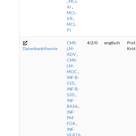
,
MCL-
AI
,
MCL-
KR
,
MCL-
PI
CMS-
4/2/0
englisch
Prof.
Datenbanktheorie
LM-
Kröt
ADV
,
CMS-
LM-
MOC
,
INF-B-
510
,
INF-B-
520
,
INF-
BAS6
,
INF-
PM-
FOR
,
INF-
VERT6