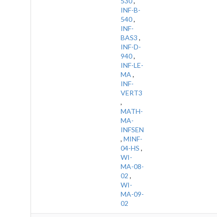
530
,
INF-B-
540
,
INF-
BAS3
,
INF-D-
940
,
INF-LE-
MA
,
INF-
VERT3
,
MATH-
MA-
INFSEN
,
MINF-
04-HS
,
WI-
MA-08-
02
,
WI-
MA-09-
02