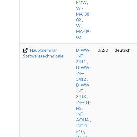
EMW
,
WI-
MA-08-
02
,
WI-
MA-09-
02
Hauptseminar
D-WW-
0/2/0
deutsch
Softwaretechnologie
INF-
3411
,
D-WW-
INF-
3412
,
D-WW-
INF-
3413
,
INF-04-
HS
,
INF-
AQUA
,
INF-B-
510
,