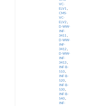
VC-
ELV1
,
CMS-
VC-
ELV2
,
D-WW-
INF-
3411
,
D-WW-
INF-
3412
,
D-WW-
INF-
3413
,
INF-B-
510
,
INF-B-
520
,
INF-B-
530
,
INF-B-
540
,
INF-