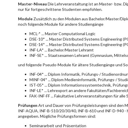
Master-Niveau
Die Lehrveranstaltung ist an Master- bzw. D
nur für fortgeschrittene Studenten empfohlen.
Module
Zusätzlich zu den Modulen aus Bachelor/Master/Dipl
noch folgende Module für andere Studiengänge
MCL-* ... Master Computational Logic
DSE-10* ... Master Distributed Systems Engineering (
DSE-14* ... Master Distributed Systems Engineering (
INF-LA* ... Bachelor/Master Lehramt
INF-SE* ... Staatsexamen Lehramt (Gymnasium, Mittelsc
und folgende Pseudo-Module für ältere Studiengänge und So
INF-04* ... Diplom Informatik, Prüfungs-/ Studienordn
MINF-04* ... Diplom Medieninformatik, Prüfungs-/ Stu
IST-05* ... Diplom Informationssystemtechnik, Prüfun
INF-LE* ... Lehrexport an andere Fakultäten/Fachberei
FAK-INF-FF ... Fakultative Lehrveranstaltungen für alle
Prüfungen
Art und Dauer von Prüfungsleistungen sind den 
INF-AQUA, INF-B-510/20/30/40, INF-B-610 und INF-D-940 - hie
angegeben. Mögliche Prüfungsformen sind:
Seminararbeit und Präsentation