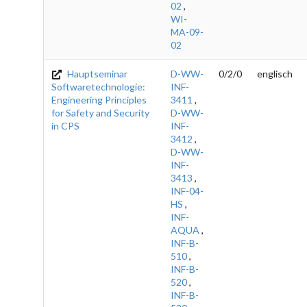
02
,
WI-
MA-09-
02
Hauptseminar
D-WW-
0/2/0
englisch
Softwaretechnologie:
INF-
Engineering Principles
3411
,
for Safety and Security
D-WW-
in CPS
INF-
3412
,
D-WW-
INF-
3413
,
INF-04-
HS
,
INF-
AQUA
,
INF-B-
510
,
INF-B-
520
,
INF-B-