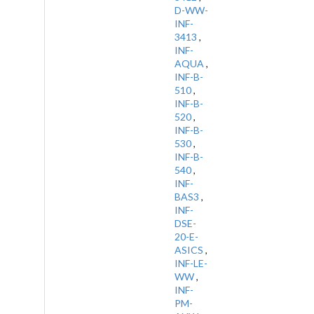
D-WW-
INF-
3413
,
INF-
AQUA
,
INF-B-
510
,
INF-B-
520
,
INF-B-
530
,
INF-B-
540
,
INF-
BAS3
,
INF-
DSE-
20-E-
ASICS
,
INF-LE-
WW
,
INF-
PM-