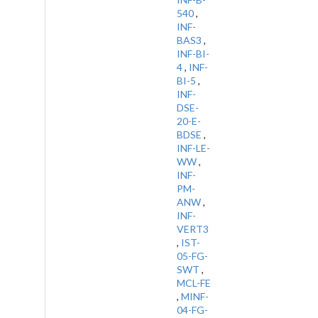
540
,
INF-
BAS3
,
INF-BI-
4
,
INF-
BI-5
,
INF-
DSE-
20-E-
BDSE
,
INF-LE-
WW
,
INF-
PM-
ANW
,
INF-
VERT3
,
IST-
05-FG-
SWT
,
MCL-FE
,
MINF-
04-FG-