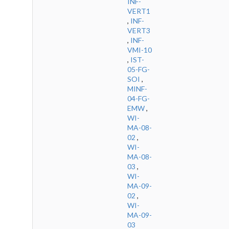
INF-
VERT1
,
INF-
VERT3
,
INF-
VMI-10
,
IST-
05-FG-
SOI
,
MINF-
04-FG-
EMW
,
WI-
MA-08-
02
,
WI-
MA-08-
03
,
WI-
MA-09-
02
,
WI-
MA-09-
03