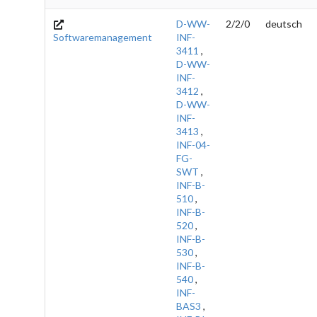
D-WW-
2/2/0
deutsch
Softwaremanagement
INF-
3411
,
D-WW-
INF-
3412
,
D-WW-
INF-
3413
,
INF-04-
FG-
SWT
,
INF-B-
510
,
INF-B-
520
,
INF-B-
530
,
INF-B-
540
,
INF-
BAS3
,