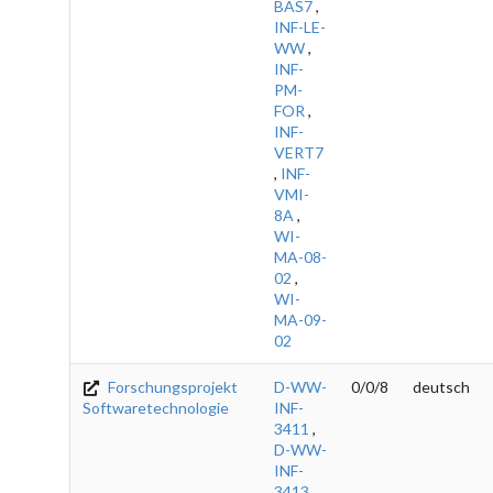
BAS7
,
INF-LE-
WW
,
INF-
PM-
FOR
,
INF-
VERT7
,
INF-
VMI-
8A
,
WI-
MA-08-
02
,
WI-
MA-09-
02
Forschungsprojekt
D-WW-
0/0/8
deutsch
Softwaretechnologie
INF-
3411
,
D-WW-
INF-
3413
,