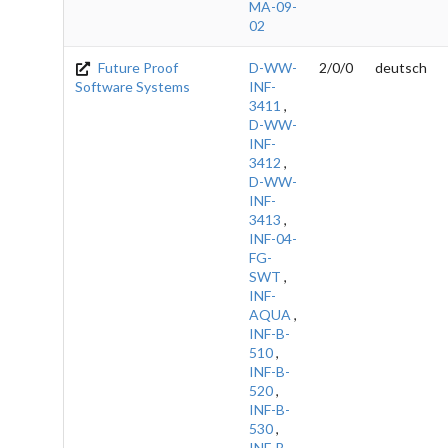
MA-09-
02
Future Proof
D-WW-
2/0/0
deutsch
Software Systems
INF-
3411
,
D-WW-
INF-
3412
,
D-WW-
INF-
3413
,
INF-04-
FG-
SWT
,
INF-
AQUA
,
INF-B-
510
,
INF-B-
520
,
INF-B-
530
,
INF-B-