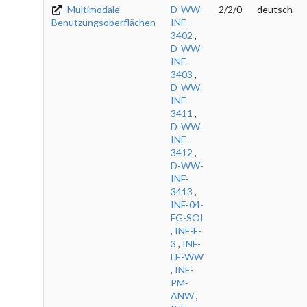
Multimodale
D-WW-
2/2/0
deutsch
Benutzungsoberflächen
INF-
3402
,
D-WW-
INF-
3403
,
D-WW-
INF-
3411
,
D-WW-
INF-
3412
,
D-WW-
INF-
3413
,
INF-04-
FG-SOI
,
INF-E-
3
,
INF-
LE-WW
,
INF-
PM-
ANW
,