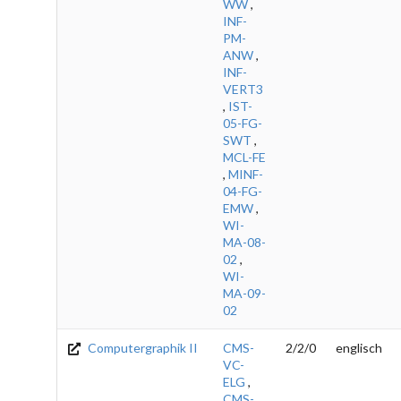
WW
,
INF-
PM-
ANW
,
INF-
VERT3
,
IST-
05-FG-
SWT
,
MCL-FE
,
MINF-
04-FG-
EMW
,
WI-
MA-08-
02
,
WI-
MA-09-
02
Computergraphik II
CMS-
2/2/0
englisch
VC-
ELG
,
CMS-