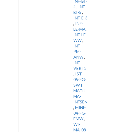
INF-BI-
4
,
INF-
BI-5
,
INF-E-3
,
INF-
LE-MA
,
INF-LE-
WW
,
INF-
PM-
ANW
,
INF-
VERT3
,
IST-
05-FG-
SWT
,
MATH-
MA-
INFSEN
,
MINF-
04-FG-
EMW
,
WI-
MA-08-