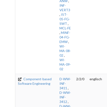
ANW
,
INF-
VERT3
,
IST-
05-FG-
SWT
,
MCL-FE
,
MINF-
04-FG-
EMW
,
WI-
MA-08-
02
,
WI-
MA-09-
02
Component-based
D-WW-
2/2/0
englisch
Software Engineering
INF-
3411
,
D-WW-
INF-
3412
,
D-WW-