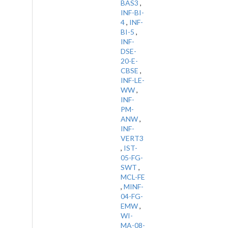
BAS3
,
INF-BI-
4
,
INF-
BI-5
,
INF-
DSE-
20-E-
CBSE
,
INF-LE-
WW
,
INF-
PM-
ANW
,
INF-
VERT3
,
IST-
05-FG-
SWT
,
MCL-FE
,
MINF-
04-FG-
EMW
,
WI-
MA-08-