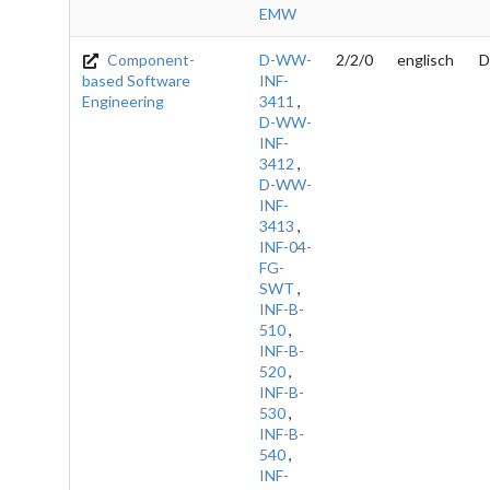
EMW
Component-
D-WW-
2/2/0
englisch
D
based Software
INF-
Engineering
3411
,
D-WW-
INF-
3412
,
D-WW-
INF-
3413
,
INF-04-
FG-
SWT
,
INF-B-
510
,
INF-B-
520
,
INF-B-
530
,
INF-B-
540
,
INF-