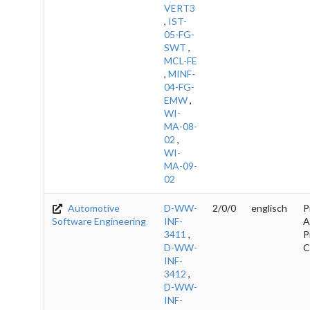
VERT3
,
IST-
05-FG-
SWT
,
MCL-FE
,
MINF-
04-FG-
EMW
,
WI-
MA-08-
02
,
WI-
MA-09-
02
Automotive
D-WW-
2/0/0
englisch
P
Software Engineering
INF-
A
3411
,
P
D-WW-
C
INF-
3412
,
D-WW-
INF-