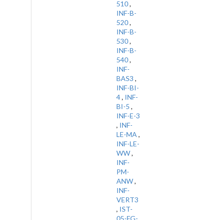
510
,
INF-B-
520
,
INF-B-
530
,
INF-B-
540
,
INF-
BAS3
,
INF-BI-
4
,
INF-
BI-5
,
INF-E-3
,
INF-
LE-MA
,
INF-LE-
WW
,
INF-
PM-
ANW
,
INF-
VERT3
,
IST-
05-FG-