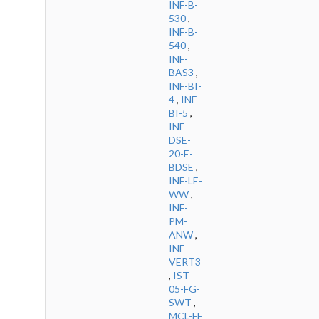
INF-B-
530
,
INF-B-
540
,
INF-
BAS3
,
INF-BI-
4
,
INF-
BI-5
,
INF-
DSE-
20-E-
BDSE
,
INF-LE-
WW
,
INF-
PM-
ANW
,
INF-
VERT3
,
IST-
05-FG-
SWT
,
MCL-FE