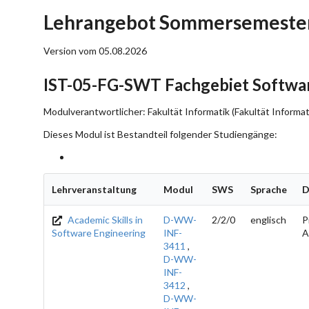
Lehrangebot Sommersemester
Version vom 05.08.2026
IST-05-FG-SWT Fachgebiet Softwa
Modulverantwortlicher: Fakultät Informatik (Fakultät Informat
Dieses Modul ist Bestandteil folgender Studiengänge:
Lehrveranstaltung
Modul
SWS
Sprache
D
Academic Skills in
D-WW-
2/2/0
englisch
P
Software Engineering
INF-
A
3411
,
D-WW-
INF-
3412
,
D-WW-