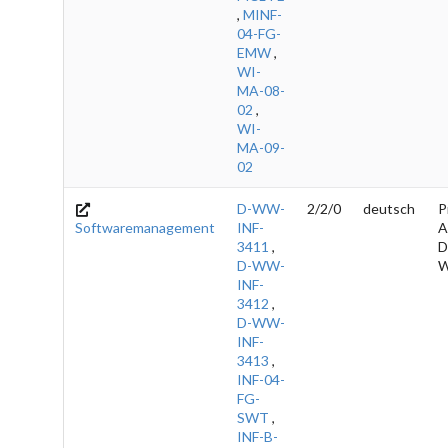
,
MINF-
04-FG-
EMW
,
WI-
MA-08-
02
,
WI-
MA-09-
02
D-WW-
2/2/0
deutsch
P
Softwaremanagement
INF-
A
3411
,
D
D-WW-
W
INF-
3412
,
D-WW-
INF-
3413
,
INF-04-
FG-
SWT
,
INF-B-