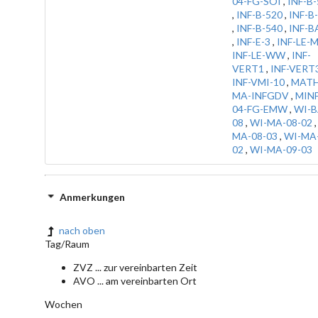
04-FG-SOI
,
INF-B
,
INF-B-520
,
INF-B
,
INF-B-540
,
INF-B
,
INF-E-3
,
INF-LE-
INF-LE-WW
,
INF-
VERT1
,
INF-VERT
INF-VMI-10
,
MATH
MA-INFGDV
,
MINF
04-FG-EMW
,
WI-B
08
,
WI-MA-08-02
MA-08-03
,
WI-MA-
02
,
WI-MA-09-03
Anmerkungen
nach oben
Tag/Raum
ZVZ ... zur vereinbarten Zeit
AVO ... am vereinbarten Ort
Wochen