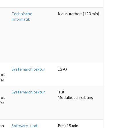
Technische
Klausurarbeit (120 min)
Informatik
Systemarchitektur
L(sA)
of.
ier
Systemarchitektur
laut
of.
Modulbeschreibung
ier
nn
Software- und
P(m) 15 min.