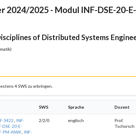
r 2024/2025 - Modul INF-DSE-20-E
sciplines of Distributed Systems Engine
matik)
estens 4 SWS zu erbringen.
SWS
Sprache
Dozent
F-3422
,
INF-
2/2/0
englisch
Prof.
F-DSE-20-E-
Tschorsch
F-PM-ANW
,
INF-