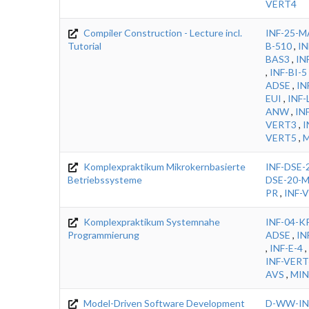
VERT4
Compiler Construction - Lecture incl.
INF-25-M
Tutorial
B-510
,
IN
BAS3
,
IN
,
INF-BI-5
ADSE
,
IN
EUI
,
INF
ANW
,
IN
VERT3
,
I
VERT5
,
M
Komplexpraktikum Mikrokernbasierte
INF-DSE-
Betriebssysteme
DSE-20-M
PR
,
INF-
Komplexpraktikum Systemnahe
INF-04-K
Programmierung
ADSE
,
IN
,
INF-E-4
,
INF-VERT
AVS
,
MIN
Model-Driven Software Development
D-WW-IN