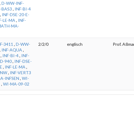
,
D-WW-INF-
F-BAS3
,
INF-BI-4
,
INF-DSE-20-E-
F-LE-MA
,
INF-
ATH-MA-
F-3411
,
D-WW-
2/2/0
englisch
Prof. Aßma
,
INF-AQUA
,
,
INF-BI-4
,
INF-
-D-940
,
INF-DSE-
E
,
INF-LE-MA
,
ANW
,
INF-VERT3
A-INFSEN
,
WI-
2
,
WI-MA-09-02