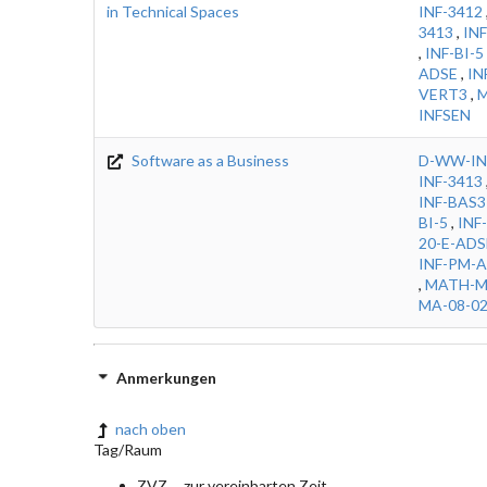
in Technical Spaces
INF-3412
3413
,
IN
,
INF-BI-5
ADSE
,
IN
VERT3
,
M
INFSEN
Software as a Business
D-WW-IN
INF-3413
INF-BAS3
BI-5
,
INF
20-E-ADS
INF-PM-
,
MATH-M
MA-08-0
Anmerkungen
nach oben
Tag/Raum
ZVZ ... zur vereinbarten Zeit