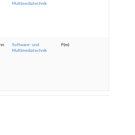
Multimediatechnik
nn
Software- und
P(m)
Multimediatechnik