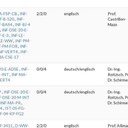
A-FSP-CB
,
INF-
2/2/0
englisch
Prof.
F-B-520
,
INF-
Castrillon-
F-BAS4
,
INF-BI-4
Mazo
,
INF-DSE-20-E-
F-E-3
,
INF-LE-
-LE-WW
,
INF-PM-
F-PM-FOR
,
INF-
NF-VERT4
,
INF-
A-CSE-17
20-E-ADSE
,
INF-
0/0/4
deutsch/englisch
Dr.-Ing.
-INT
,
INF-MA-
Roitzsch, Pr
VERT4
Dr. Schirme
P
,
INF-DSE-20-E-
0/0/4
deutsch/englisch
Dr.-Ing.
F-DSE-20-M-INT
Roitzsch, Pr
INF-MA-PR
,
Dr. Schirme
4
,
IST-05-FG-
F-04-KP-FG2
F-3411
,
D-WW-
2/2/0
englisch
Prof. Aßma