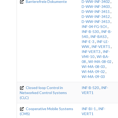
Barrierefreie Dokumente
D-WW-INF-3402
,
D-WW-INF-3403
,
D-WW-INF-3411
,
D-WW-INF-3412
,
D-WW-INF-3413
,
INF-04-FG-SOI
,
INF-B-530
,
INF-B-
540
,
INF-BAS3
,
INF-E-3
,
INF-LE-
WW
,
INF-VERT1
,
INF-VERT3
,
INF-
VMI-10
,
WI-BA-
08
,
WI-MA-08-02
,
WI-MA-08-03
,
WI-MA-09-02
,
WI-MA-09-03
Closed-loop Control in
INF-B-520
,
INF-
Networked Control Systems
VERT1
(CLC)
Cooperative Mobile Systems
INF-BI-1
,
INF-
(CMS)
VERT1