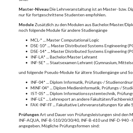
Master-Niveau
Die Lehrveranstaltung ist an Master- bzw. D
nur für fortgeschrittene Studenten empfohlen.
Module
Zusätzlich zu den Modulen aus Bachelor/Master/Dipl
noch folgende Module für andere Studiengänge
MCL-* ... Master Computational Logic
DSE-10* ... Master Distributed Systems Engineering (
DSE-14* ... Master Distributed Systems Engineering (
INF-LA* ... Bachelor/Master Lehramt
INF-SE* ... Staatsexamen Lehramt (Gymnasium, Mittelsc
und folgende Pseudo-Module für ältere Studiengänge und So
INF-04* ... Diplom Informatik, Prüfungs-/ Studienordn
MINF-04* ... Diplom Medieninformatik, Prüfungs-/ Stu
IST-05* ... Diplom Informationssystemtechnik, Prüfun
INF-LE* ... Lehrexport an andere Fakultäten/Fachberei
FAK-INF-FF ... Fakultative Lehrveranstaltungen für alle
Prüfungen
Art und Dauer von Prüfungsleistungen sind den 
INF-AQUA, INF-B-510/20/30/40, INF-B-610 und INF-D-940 - hie
angegeben. Mögliche Prüfungsformen sind: