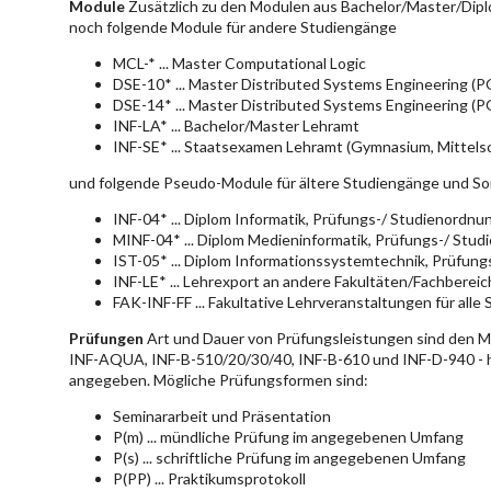
Module
Zusätzlich zu den Modulen aus Bachelor/Master/Dipl
noch folgende Module für andere Studiengänge
MCL-* ... Master Computational Logic
DSE-10* ... Master Distributed Systems Engineering (
DSE-14* ... Master Distributed Systems Engineering (
INF-LA* ... Bachelor/Master Lehramt
INF-SE* ... Staatsexamen Lehramt (Gymnasium, Mittelsc
und folgende Pseudo-Module für ältere Studiengänge und So
INF-04* ... Diplom Informatik, Prüfungs-/ Studienordn
MINF-04* ... Diplom Medieninformatik, Prüfungs-/ Stu
IST-05* ... Diplom Informationssystemtechnik, Prüfun
INF-LE* ... Lehrexport an andere Fakultäten/Fachberei
FAK-INF-FF ... Fakultative Lehrveranstaltungen für alle
Prüfungen
Art und Dauer von Prüfungsleistungen sind den 
INF-AQUA, INF-B-510/20/30/40, INF-B-610 und INF-D-940 - hie
angegeben. Mögliche Prüfungsformen sind:
Seminararbeit und Präsentation
P(m) ... mündliche Prüfung im angegebenen Umfang
P(s) ... schriftliche Prüfung im angegebenen Umfang
P(PP) ... Praktikumsprotokoll