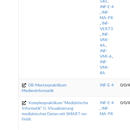
540
,
INF-E-4
,
INF-
MA-PR
,
INF-
VERT3
,
INF-
VMI-
4A
,
INF-
VMI-6
,
INF-
VMI-
8A
DB-Masterpraktikum
INF-E-4
0/0/4
Medieninformatik
Komplexpraktikum "Medizinische
INF-E-4
0/0/4
Informatik" II: Visualisierung
,
INF-
medizinischer Daten mit SMART-on-
MA-PR
FHIR