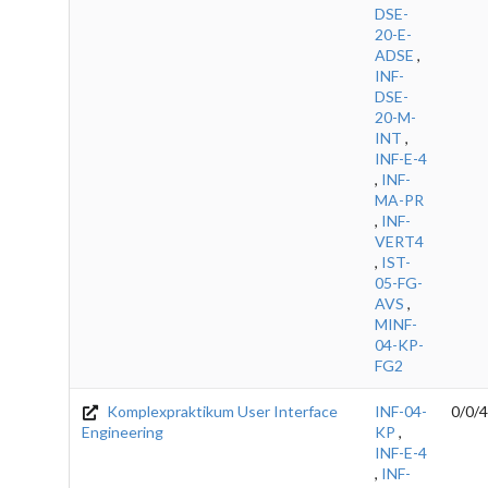
DSE-
20-E-
ADSE
,
INF-
DSE-
20-M-
INT
,
INF-E-4
,
INF-
MA-PR
,
INF-
VERT4
,
IST-
05-FG-
AVS
,
MINF-
04-KP-
FG2
Komplexpraktikum User Interface
INF-04-
0/0/4
Engineering
KP
,
INF-E-4
,
INF-