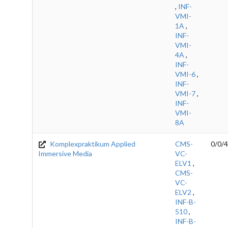
,
INF-
VMI-
1A
,
INF-
VMI-
4A
,
INF-
VMI-6
,
INF-
VMI-7
,
INF-
VMI-
8A
Komplexpraktikum Applied
CMS-
0/0/4
Immersive Media
VC-
ELV1
,
CMS-
VC-
ELV2
,
INF-B-
510
,
INF-B-