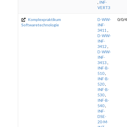
,
INF-
VERT3
Komplexpraktikum
D-WW-
0/0/4
Softwaretechnologie
INF-
3411
,
D-WW-
INF-
3412
,
D-WW-
INF-
3413
,
INF-B-
510
,
INF-B-
520
,
INF-B-
530
,
INF-B-
540
,
INF-
DSE-
20-M-