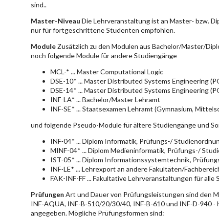
sind..
Master-Niveau
Die Lehrveranstaltung ist an Master- bzw. D
nur für fortgeschrittene Studenten empfohlen.
Module
Zusätzlich zu den Modulen aus Bachelor/Master/Dipl
noch folgende Module für andere Studiengänge
MCL-* ... Master Computational Logic
DSE-10* ... Master Distributed Systems Engineering (
DSE-14* ... Master Distributed Systems Engineering (
INF-LA* ... Bachelor/Master Lehramt
INF-SE* ... Staatsexamen Lehramt (Gymnasium, Mittelsc
und folgende Pseudo-Module für ältere Studiengänge und So
INF-04* ... Diplom Informatik, Prüfungs-/ Studienordn
MINF-04* ... Diplom Medieninformatik, Prüfungs-/ Stu
IST-05* ... Diplom Informationssystemtechnik, Prüfun
INF-LE* ... Lehrexport an andere Fakultäten/Fachberei
FAK-INF-FF ... Fakultative Lehrveranstaltungen für alle
Prüfungen
Art und Dauer von Prüfungsleistungen sind den 
INF-AQUA, INF-B-510/20/30/40, INF-B-610 und INF-D-940 - hie
angegeben. Mögliche Prüfungsformen sind: