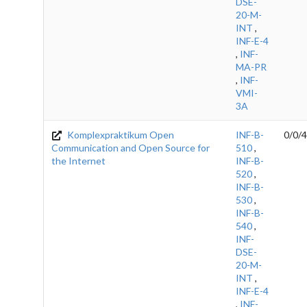
DSE-
20-M-
INT
,
INF-E-4
,
INF-
MA-PR
,
INF-
VMI-
3A
Komplexpraktikum Open
INF-B-
0/0/4
Communication and Open Source for
510
,
the Internet
INF-B-
520
,
INF-B-
530
,
INF-B-
540
,
INF-
DSE-
20-M-
INT
,
INF-E-4
,
INF-