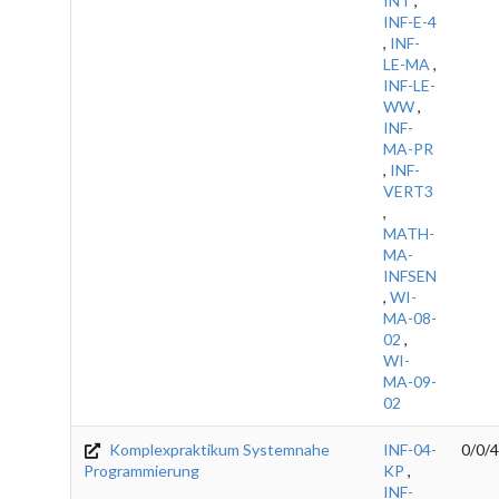
INT
,
INF-E-4
,
INF-
LE-MA
,
INF-LE-
WW
,
INF-
MA-PR
,
INF-
VERT3
,
MATH-
MA-
INFSEN
,
WI-
MA-08-
02
,
WI-
MA-09-
02
Komplexpraktikum Systemnahe
INF-04-
0/0/4
Programmierung
KP
,
INF-