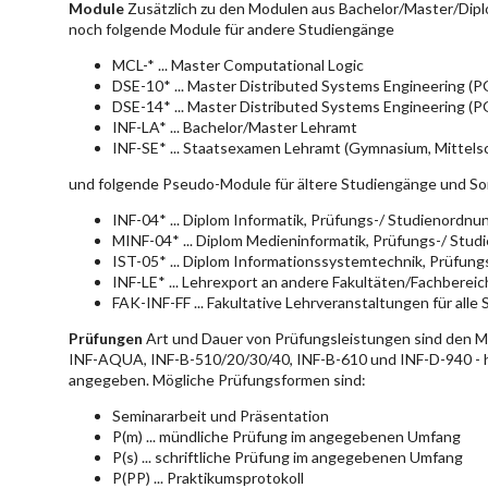
Module
Zusätzlich zu den Modulen aus Bachelor/Master/Dipl
noch folgende Module für andere Studiengänge
MCL-* ... Master Computational Logic
DSE-10* ... Master Distributed Systems Engineering (
DSE-14* ... Master Distributed Systems Engineering (
INF-LA* ... Bachelor/Master Lehramt
INF-SE* ... Staatsexamen Lehramt (Gymnasium, Mittelsc
und folgende Pseudo-Module für ältere Studiengänge und So
INF-04* ... Diplom Informatik, Prüfungs-/ Studienordn
MINF-04* ... Diplom Medieninformatik, Prüfungs-/ Stu
IST-05* ... Diplom Informationssystemtechnik, Prüfun
INF-LE* ... Lehrexport an andere Fakultäten/Fachberei
FAK-INF-FF ... Fakultative Lehrveranstaltungen für alle
Prüfungen
Art und Dauer von Prüfungsleistungen sind den 
INF-AQUA, INF-B-510/20/30/40, INF-B-610 und INF-D-940 - hie
angegeben. Mögliche Prüfungsformen sind:
Seminararbeit und Präsentation
P(m) ... mündliche Prüfung im angegebenen Umfang
P(s) ... schriftliche Prüfung im angegebenen Umfang
P(PP) ... Praktikumsprotokoll