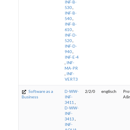
INF-B-
530
,
INF-B-
540
,
INF-B-
610
,
INF-D-
520
,
INF-D-
940
,
INF-E-4
,
INF-
MA-PR
,
INF-
VERT3
Software as a
D-WW-
2/2/0
englisch
Prof
Business
INF-
Aß
3411
,
D-WW-
INF-
3413
,
INF-
AQUA
,