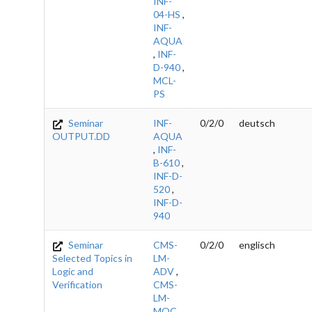
INF-
04-HS
,
INF-
AQUA
,
INF-
D-940
,
MCL-
PS
Seminar
INF-
0/2/0
deutsch
OUTPUT.DD
AQUA
,
INF-
B-610
,
INF-D-
520
,
INF-D-
940
Seminar
CMS-
0/2/0
englisch
Selected Topics in
LM-
Logic and
ADV
,
Verification
CMS-
LM-
MOC
,