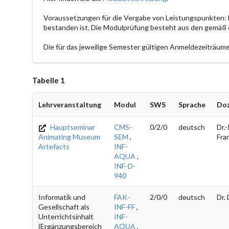
Voraussetzungen für die Vergabe von Leistungspunkten:
bestanden ist. Die Modulprüfung besteht aus den gemäß
Die für das jeweilige Semester gültigen Anmeldezeiträume
Tabelle 1
Lehrveranstaltung
Modul
SWS
Sprache
Do
Hauptseminar
CMS-
0/2/0
deutsch
Dr.-
Animating Museum
SEM
,
Fra
Artefacts
INF-
AQUA
,
INF-D-
940
Informatik und
FAK-
2/0/0
deutsch
Dr.
Gesellschaft als
INF-FF
,
Unterrichtsinhalt
INF-
(Ergänzungsbereich
AQUA
,