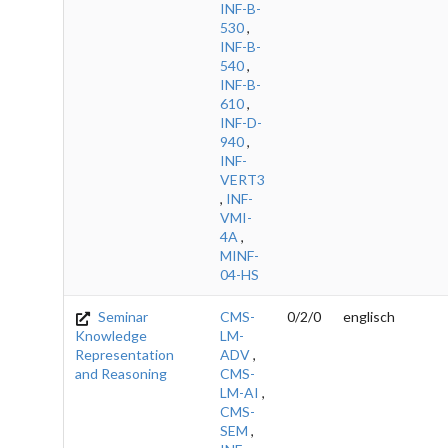
INF-B-
530
,
INF-B-
540
,
INF-B-
610
,
INF-D-
940
,
INF-
VERT3
,
INF-
VMI-
4A
,
MINF-
04-HS
Seminar
CMS-
0/2/0
englisch
Knowledge
LM-
Representation
ADV
,
and Reasoning
CMS-
LM-AI
,
CMS-
SEM
,