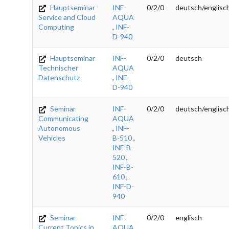
Hauptseminar
INF-
0/2/0
deutsch/englisc
Service and Cloud
AQUA
Computing
,
INF-
D-940
Hauptseminar
INF-
0/2/0
deutsch
Technischer
AQUA
Datenschutz
,
INF-
D-940
Seminar
INF-
0/2/0
deutsch/englisc
Communicating
AQUA
Autonomous
,
INF-
Vehicles
B-510
,
INF-B-
520
,
INF-B-
610
,
INF-D-
940
Seminar
INF-
0/2/0
englisch
Current Topics in
AQUA