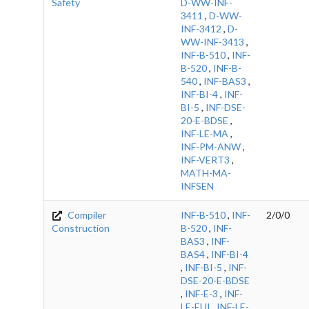
Safety
D-WW-INF-
3411
,
D-WW-
INF-3412
,
D-
WW-INF-3413
,
INF-B-510
,
INF-
B-520
,
INF-B-
540
,
INF-BAS3
,
INF-BI-4
,
INF-
BI-5
,
INF-DSE-
20-E-BDSE
,
INF-LE-MA
,
INF-PM-ANW
,
INF-VERT3
,
MATH-MA-
INFSEN
Compiler
INF-B-510
,
INF-
2/0/0
Construction
B-520
,
INF-
BAS3
,
INF-
BAS4
,
INF-BI-4
,
INF-BI-5
,
INF-
DSE-20-E-BDSE
,
INF-E-3
,
INF-
LE-EUI
,
INF-LE-