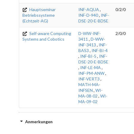
Hauptseminar
INF-AQUA
,
0/2/0
Betriebssysteme
INF-D-940
,
INF-
(Echtzeit-AG)
DSE-20-E-BDSE
Self-aware Computing
D-WW-INF-
2/0/0
Systems and Cobotics
3411
,
D-WW-
INF-3413
,
INF-
BAS3
,
INF-BI-4
,
INF-BI-5
,
INF-
DSE-20-E-BDSE
,
INF-LE-MA
,
INF-PM-ANW
,
INF-VERT3
,
MATH-MA-
INFSEN
,
WI-
MA-08-02
,
WI-
MA-09-02
Anmerkungen