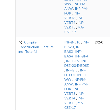
WW
,
INF-PM-
ANW
,
INF-PM-
FOR
,
INF-
VERT3
,
INF-
VERT4
,
INF-
VERT5
,
MA-
CSE-17
Compiler
INF-B-510
,
INF-
2/2/0
Construction - Lecture
B-520
,
INF-
incl. Tutorial
BAS3
,
INF-
BAS4
,
INF-BI-4
,
INF-BI-5
,
INF-
DSE-20-E-BDSE
,
INF-E-3
,
INF-
LE-EUI
,
INF-LE-
WW
,
INF-PM-
ANW
,
INF-PM-
FOR
,
INF-
VERT3
,
INF-
VERT4
,
INF-
VERT5
,
MA-
CSE-17