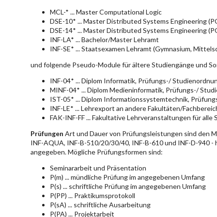
MCL-* ... Master Computational Logic
DSE-10* ... Master Distributed Systems Engineering (
DSE-14* ... Master Distributed Systems Engineering (
INF-LA* ... Bachelor/Master Lehramt
INF-SE* ... Staatsexamen Lehramt (Gymnasium, Mittelsc
und folgende Pseudo-Module für ältere Studiengänge und So
INF-04* ... Diplom Informatik, Prüfungs-/ Studienordn
MINF-04* ... Diplom Medieninformatik, Prüfungs-/ Stu
IST-05* ... Diplom Informationssystemtechnik, Prüfun
INF-LE* ... Lehrexport an andere Fakultäten/Fachberei
FAK-INF-FF ... Fakultative Lehrveranstaltungen für alle
Prüfungen
Art und Dauer von Prüfungsleistungen sind den 
INF-AQUA, INF-B-510/20/30/40, INF-B-610 und INF-D-940 - hie
angegeben. Mögliche Prüfungsformen sind:
Seminararbeit und Präsentation
P(m) ... mündliche Prüfung im angegebenen Umfang
P(s) ... schriftliche Prüfung im angegebenen Umfang
P(PP) ... Praktikumsprotokoll
P(sA) ... schriftliche Ausarbeitung
P(PA) ... Projektarbeit