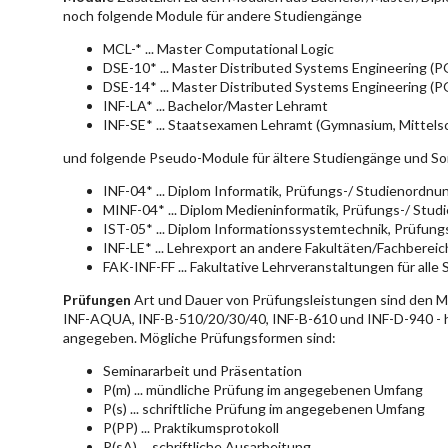
noch folgende Module für andere Studiengänge
MCL-* ... Master Computational Logic
DSE-10* ... Master Distributed Systems Engineering (
DSE-14* ... Master Distributed Systems Engineering (
INF-LA* ... Bachelor/Master Lehramt
INF-SE* ... Staatsexamen Lehramt (Gymnasium, Mittelsc
und folgende Pseudo-Module für ältere Studiengänge und So
INF-04* ... Diplom Informatik, Prüfungs-/ Studienordn
MINF-04* ... Diplom Medieninformatik, Prüfungs-/ Stu
IST-05* ... Diplom Informationssystemtechnik, Prüfun
INF-LE* ... Lehrexport an andere Fakultäten/Fachberei
FAK-INF-FF ... Fakultative Lehrveranstaltungen für alle
Prüfungen
Art und Dauer von Prüfungsleistungen sind den 
INF-AQUA, INF-B-510/20/30/40, INF-B-610 und INF-D-940 - hie
angegeben. Mögliche Prüfungsformen sind:
Seminararbeit und Präsentation
P(m) ... mündliche Prüfung im angegebenen Umfang
P(s) ... schriftliche Prüfung im angegebenen Umfang
P(PP) ... Praktikumsprotokoll
P(sA) ... schriftliche Ausarbeitung