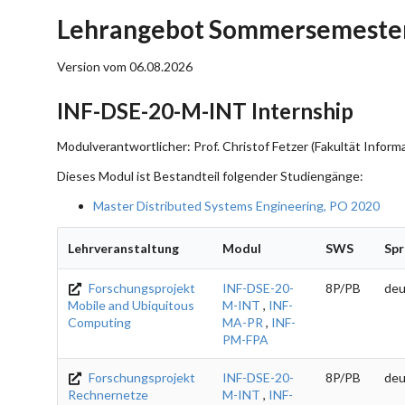
Lehrangebot Sommersemester
Version vom 06.08.2026
INF-DSE-20-M-INT Internship
Modulverantwortlicher: Prof. Christof Fetzer (Fakultät Informa
Dieses Modul ist Bestandteil folgender Studiengänge:
Master Distributed Systems Engineering, PO 2020
Lehrveranstaltung
Modul
SWS
Spr
Forschungsprojekt
INF-DSE-20-
8P/PB
deu
Mobile and Ubiquitous
M-INT
,
INF-
Computing
MA-PR
,
INF-
PM-FPA
Forschungsprojekt
INF-DSE-20-
8P/PB
deu
Rechnernetze
M-INT
,
INF-